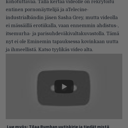
kohotuttavaa. Tällä kertaa videolle on rekrytoitu
entinen pornonäyttelijä ja
aTelecine-
industrialbändin
jäsen Sasha Grey, mutta videolla
ei mässäillä erotiikalla, vaan ennemmin ahdistus-,
itsemurha- ja parisuhdeväkivaltakuvastolla. Tämä
nyt ei ole Eminemin tapauksessa kovinkaan uutta
ja ihmeellistä. Katso tyylikäs video alta.
Lue myös:
Tilaa Rumban uutiskirje ja tiedät mistä