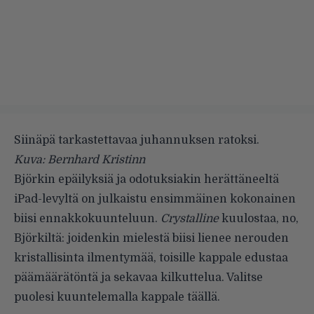
Siinäpä tarkastettavaa juhannuksen ratoksi.
Kuva: Bernhard Kristinn
Björkin epäilyksiä ja odotuksiakin herättäneeltä
iPad-levyltä
on julkaistu ensimmäinen kokonainen
biisi ennakkokuunteluun.
Crystalline
kuulostaa, no,
Björkiltä: joidenkin mielestä biisi lienee nerouden
kristallisinta ilmentymää, toisille kappale edustaa
päämäärätöntä ja sekavaa kilkuttelua. Valitse
puolesi kuuntelemalla kappale
täällä
.