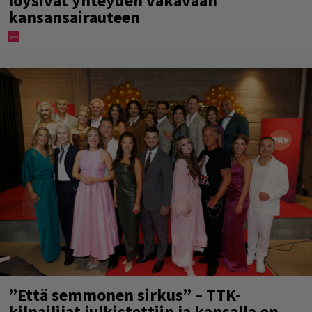
löysivät yhteyden vakavaan
kansansairauteen
”Että semmonen sirkus” – TTK-
kilpailijat julkistettiin ja kansalla on