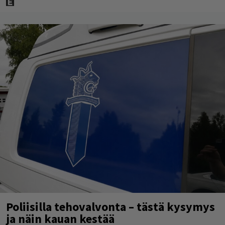
Poliisilla tehovalvonta – tästä kysymys
ja näin kauan kestää