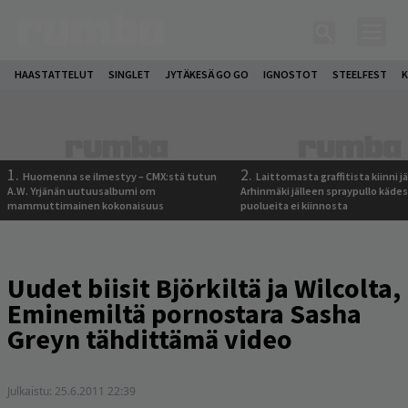
HAASTATTELUT
SINGLET
JYTÄKESÄ GO GO
IGNOSTOT
STEELFEST
K
1.
2.
Huomenna se ilmestyy – CMX:stä tutun
Laittomasta graffitista kiinni 
A.W. Yrjänän uutuusalbumi om
Arhinmäki jälleen spraypullo kädes
mammuttimainen kokonaisuus
puolueita ei kiinnosta
Uudet biisit Björkiltä ja Wilcolta,
Eminemiltä pornostara Sasha
Greyn tähdittämä video
Julkaistu:
25.6.2011 22:39