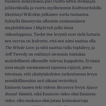
Suomen indieyleisöä pari vuotta sitten Helsingin
juhlaviikoilla ja vuotta myöhemmin Kulttuuritalolla
itkettänyt Wilcokin julkaisee uutta tuotantoa.
Syksyllä ilmestyvän albumin ensimmäinen
singlelohkaisu
I Might
tuli julki tässä
viikonloppuna. Tiedot itse levystä ovat vielä hataria:
sen verran on huhuttu, että sen nimi saattaa olla
The Whole Love
, ja siitä saattaa tulla tuplalevy, ja
Jeff Tweedy on esittänyt aiemmin
toistakin
mahdollisesti albumille tulevaa kappaletta. Ei tämä
uusi single
varsinaisesti tajuntaa räjäytä, joten
toivotaan, että yksityiskohtien tarkentuessa levyn
musiikillinenkin anti alkaisi terävöityä.
Eminem taasen teki videon
Recovery
-levyn
Space
Bound
-biisistä, eikä Eminem-video olisi Eminem-
video, ellei mukana olisi jotain kulmakarvoja