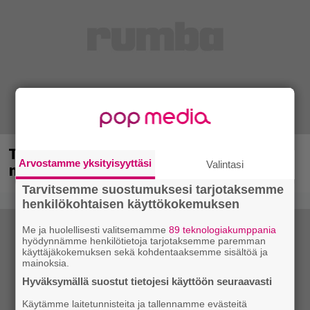
Tampereella sunnuntaina superpäivä –
Arvostamme yksityisyyttäsi
Valintasi
nämä artistit mukana
Tarvitsemme suostumuksesi tarjotaksemme
henkilökohtaisen käyttökokemuksen
Me ja huolellisesti valitsemamme
89 teknologiakumppania
hyödynnämme henkilötietoja tarjotaksemme paremman
käyttäjäkokemuksen sekä kohdentaaksemme sisältöä ja
mainoksia.
Hyväksymällä suostut tietojesi käyttöön seuraavasti
Käytämme laitetunnisteita ja tallennamme evästeitä