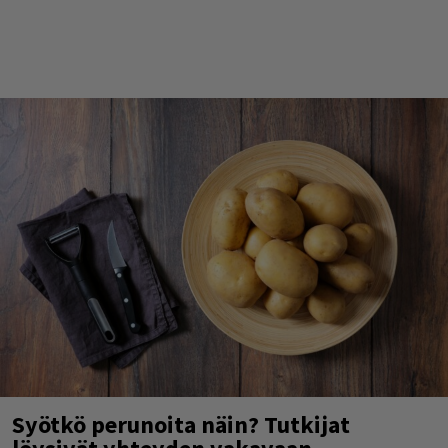
Syötkö perunoita näin? Tutkijat