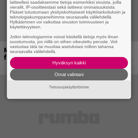
laitteellesi saadaksemme tietoja esimerkiksi sivuista, joilla
vierailit, IP-osoitteestasi sekä laitteesi ominaisuuksista.
Pääset tutustumaan yksityiskohtaisesti käyttötarkoituksiin ja
teknologiakumppaneihimme seuraavalla välilehdellä.
Hylkääminen voi vaikuttaa sivuston toimivuuteen ja
käytettävyyteen.
Jotkin teknologiamme voivat käsitellä tietoja myös ilman
suostumusta, jos niillä on siihen oikeutettu peruste. Voit
vastustaa tätä tai muuttaa asetuksiasi milloin tahansa
Mainioita uutisia Remu Aaltosen
seuraavalla välilehdellä.
faneille
Hyväksyn kaikki
Omat valintani
Tietosuojakäytäntömme