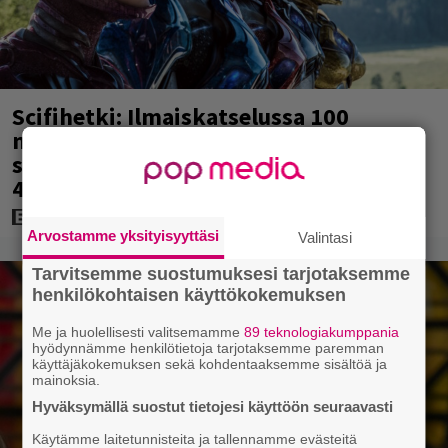
Scifihetki: Ilmaiskatselussa 100
miljoonan dollarin
supersankarielokuva – sai Suomessa
4017 katsojaa
Arvostamme yksityisyyttäsi
Valintasi
Tarvitsemme suostumuksesi tarjotaksemme
henkilökohtaisen käyttökokemuksen
Me ja huolellisesti valitsemamme
89 teknologiakumppania
hyödynnämme henkilötietoja tarjotaksemme paremman
käyttäjäkokemuksen sekä kohdentaaksemme sisältöä ja
mainoksia.
Hyväksymällä suostut tietojesi käyttöön seuraavasti
Käytämme laitetunnisteita ja tallennamme evästeitä