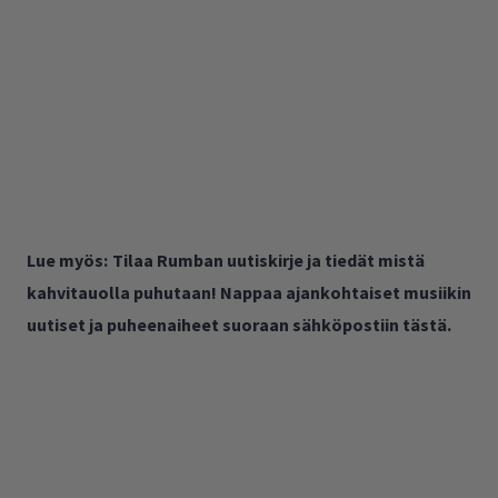
Lue myös:
Tilaa Rumban uutiskirje ja tiedät mistä
kahvitauolla puhutaan! Nappaa ajankohtaiset musiikin
uutiset ja puheenaiheet suoraan sähköpostiin tästä.