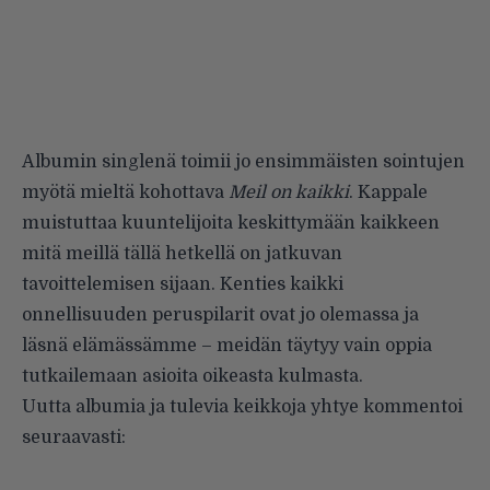
Albumin singlenä toimii jo ensimmäisten sointujen
myötä mieltä kohottava
Meil on kaikki
. Kappale
muistuttaa kuuntelijoita keskittymään kaikkeen
mitä meillä tällä hetkellä on jatkuvan
tavoittelemisen sijaan. Kenties kaikki
onnellisuuden peruspilarit ovat jo olemassa ja
läsnä elämässämme – meidän täytyy vain oppia
tutkailemaan asioita oikeasta kulmasta.
Uutta albumia ja tulevia keikkoja yhtye kommentoi
seuraavasti: