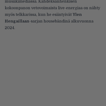
musiikimediassa. Kahdeksanhenkisen
kokoonpanon vetovoimaista live-energiaa on nähty
myös telkkarissa, kun he esiintyivät
Ylen
Hengaillaan
-sarjan housebändinä alkuvuonna
2024.