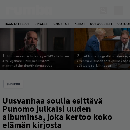
HAASTATTELUT
SINGLET
IGNOSTOT
KEIKAT
UUTUUSBIISIT
UUTUUS
1.
2.
Huomenna se ilmestyy – CMX:stä tutun
Laittomasta graffitista kiinni 
A.W. Yrjänän uutuusalbumi om
Arhinmäki jälleen spraypullo kädes
mammuttimainen kokonaisuus
puolueita ei kiinnosta
punomo
Uusvanhaa soulia esittävä
Punomo julkaisi uuden
albuminsa, joka kertoo koko
elämän kirjosta