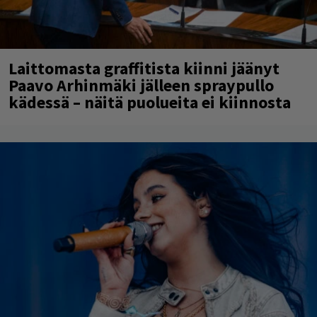
Laittomasta graffitista kiinni jäänyt
Paavo Arhinmäki jälleen spraypullo
kädessä – näitä puolueita ei kiinnosta