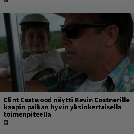
Clint Eastwood näytti Kevin Costnerille
kaapin paikan hyvin yksinkertaisella
toimenpiteellä