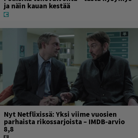
ja näin kauan kestää
Nyt Netflixissä: Yksi viime vuosien
parhaista rikossarjoista – IMDB-arvio
8,8