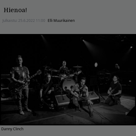
Hienoa!
Julkaistu:
25.6.2022 11:00
Elli Muurikainen
Danny Clinch