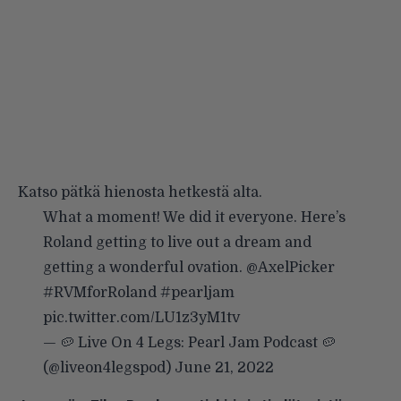
Katso pätkä hienosta hetkestä alta.
What a moment! We did it everyone. Here’s
Roland getting to live out a dream and
getting a wonderful ovation.
@AxelPicker
#RVMforRoland
#pearljam
pic.twitter.com/LU1z3yM1tv
— 🥔 Live On 4 Legs: Pearl Jam Podcast 🥔
(@liveon4legspod)
June 21, 2022