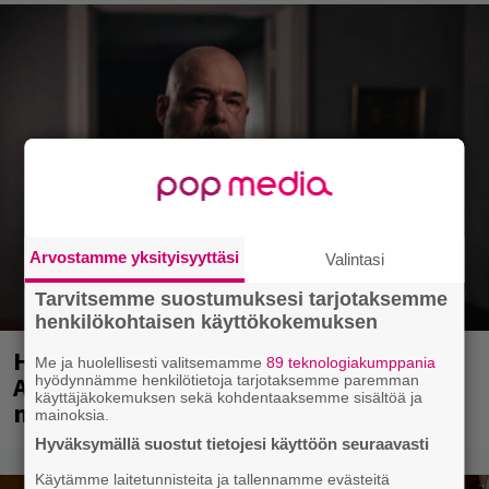
Arvostamme yksityisyyttäsi
Valintasi
Tarvitsemme suostumuksesi tarjotaksemme
henkilökohtaisen käyttökokemuksen
Huomenna se ilmestyy – CMX:stä tutun
Me ja huolellisesti valitsemamme
89 teknologiakumppania
A.W. Yrjänän uutuusalbumi om
hyödynnämme henkilötietoja tarjotaksemme paremman
käyttäjäkokemuksen sekä kohdentaaksemme sisältöä ja
mammuttimainen kokonaisuus
mainoksia.
Hyväksymällä suostut tietojesi käyttöön seuraavasti
Käytämme laitetunnisteita ja tallennamme evästeitä