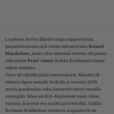
Loudwire
kertoo
liikehermoja rappeuttavaa,
parantumatonta ALS-tautia sairastavasta
Roland
Mandelista
, jonka yksi viimeisiä toiveita oli päästä
näkemään
Pearl Jamin
keikka Berliinissä tämän
viikon tiistaina.
Toive oli vähällä jäädä toteutumatta. Mandel oli
ostanut lipun samalle keikalle jo vuonna 2019,
mutta pandemian takia konsertti siirtyi vuosilla
eteenpäin. Mies sai ALS-diagnoosin vasta viime
vuonna, ja joutui sen myötä pyörätuoliin. Vaikka
Berliinin Waldbühne-teatterin kapasiteetti on