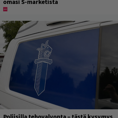
omasi S-marketista
Poliisilla tehovalvonta – tästä kysymys