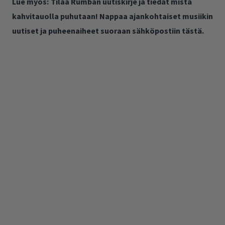
Lue myös:
Tilaa Rumban uutiskirje ja tiedät mistä
kahvitauolla puhutaan! Nappaa ajankohtaiset musiikin
uutiset ja puheenaiheet suoraan sähköpostiin tästä.