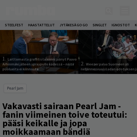
STEELFEST
HAASTATTELUT
JYTÄKESÄ GO GO
SINGLET
IGNOSTOT
K
1.
Laittomasta graffitista kiinni jäänyt Paavo
2.
Arhinmäki jälleen spraypullo kädessä – näitä
Weezer palaa Suomeen yli
puolueita ei kiinnosta
neljännesvuosisadan odotuksen j
Pearl Jam
Vakavasti sairaan Pearl Jam -
fanin viimeinen toive toteutui:
pääsi keikalle ja jopa
moikkaamaan bändiä