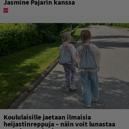
Jasmine Pajarin kanssa
Koululaisille jaetaan ilmaisia
heijastinreppuja – näin voit lunastaa