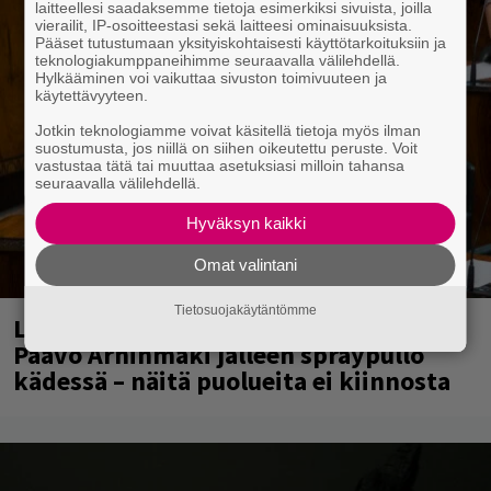
laitteellesi saadaksemme tietoja esimerkiksi sivuista, joilla
vierailit, IP-osoitteestasi sekä laitteesi ominaisuuksista.
Pääset tutustumaan yksityiskohtaisesti käyttötarkoituksiin ja
teknologiakumppaneihimme seuraavalla välilehdellä.
Hylkääminen voi vaikuttaa sivuston toimivuuteen ja
käytettävyyteen.
Jotkin teknologiamme voivat käsitellä tietoja myös ilman
suostumusta, jos niillä on siihen oikeutettu peruste. Voit
vastustaa tätä tai muuttaa asetuksiasi milloin tahansa
seuraavalla välilehdellä.
Hyväksyn kaikki
Omat valintani
Tietosuojakäytäntömme
Laittomasta graffitista kiinni jäänyt
Paavo Arhinmäki jälleen spraypullo
kädessä – näitä puolueita ei kiinnosta