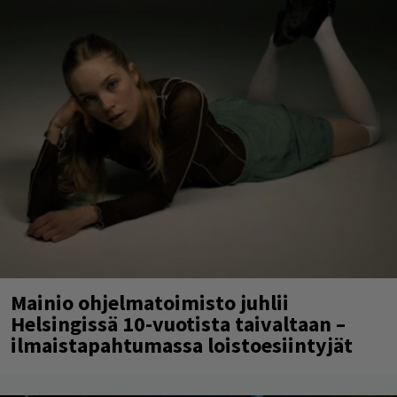
Mainio ohjelmatoimisto juhlii
Helsingissä 10-vuotista taivaltaan –
ilmaistapahtumassa loistoesiintyjät