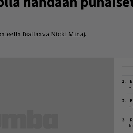
olla nähdään punaise
aleella feattaava Nicki Minaj.
E
–
E
–
R
k