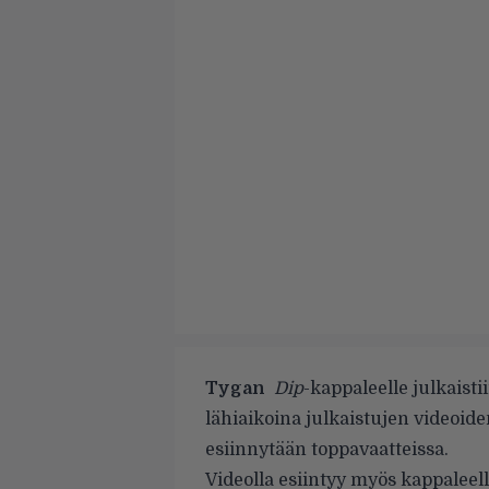
Tygan
Dip
-kappaleelle julkaisti
lähiaikoina julkaistujen videoid
esiinnytään toppavaatteissa.
Videolla esiintyy myös kappaleel