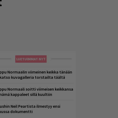
t
LUETUIMMAT NYT
ppu Normaalin viimeinen keikka tänään
 katso kuvagalleria torstailta täältä
ppu Normaali soitti viimeisen keikkansa
 nämä kappaleet sillä kuultiin
ushin Neil Peartista ilmestyy ensi
uussa dokumentti