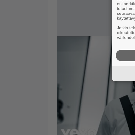
esimerkiks
tutustuma
seuraaval
käytettäv
Jotkin te
oikeutett
välilehdel