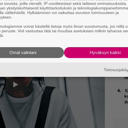
i sivuista, joilla vierailit, IP-osoitteestasi sekä laitteesi ominaisuuksista
E
an yksityiskohtaisesti käyttötarkoituksiin ja teknologiakumppaneihimm
–
la välilehdellä. Hylkääminen voi vaikuttaa sivuston toimivuuteen ja
yyteen.
V
knologiamme voivat käsitellä tietoja myös ilman suostumusta, jos niillä o
V
u peruste. Voit vastustaa tätä tai muuttaa asetuksiasi milloin tahansa se
m
lä.
R
Omat valintani
Hyväksyn kaikki
k
H
Tietosuojak
A
m
E
k
d