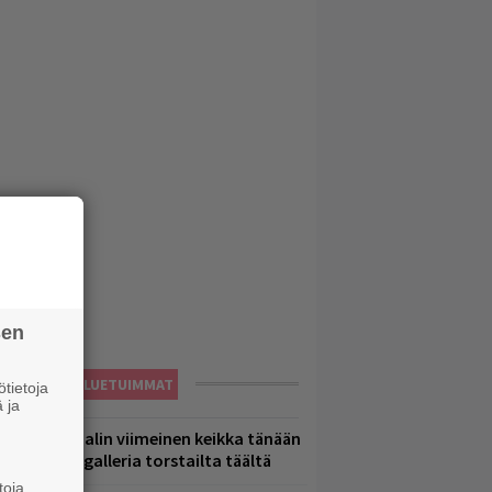
sen
LUETUIMMAT
tietoja
 ja
ppu Normaalin viimeinen keikka tänään
 katso kuvagalleria torstailta täältä
toja