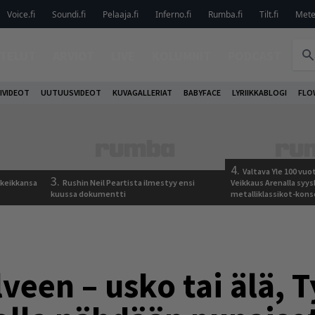
Voice.fi
Soundi.fi
Pelaaja.fi
Inferno.fi
Rumba.fi
Tilt.fi
Metel
TELUT
ARVIOT
LIVE
KOLUMNIT
PODCAST
IVIDEOT
UUTUUSVIDEOT
KUVAGALLERIAT
BABYFACE
LYRIIKKABLOGI
FLO
4.
Valtava Yle 100 vu
3.
 keikkansa
Rushin Neil Peartista ilmestyy ensi
Veikkaus Arenalla syy
kuussa dokumentti
metalliklassikot-kons
lveen – usko tai älä, 