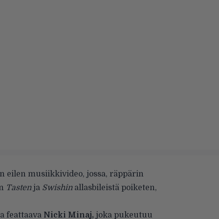
in eilen musiikkivideo, jossa, räppärin
en
Tasten
ja
Swishin
allasbileistä poiketen,
la feattaava
Nicki Minaj,
joka pukeutuu