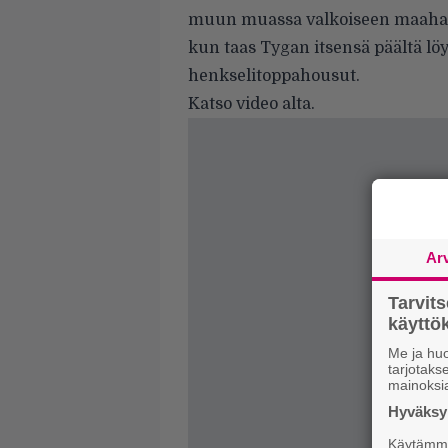
muun muassa valkoiseen maahan
kun taas Tygan itsensä päältä lö
henkselitoppahousut.
Katso video alta.
Ar
Tarvit
käytt
Me ja huo
tarjotak
mainoksi
Hyväksym
Käytämme 