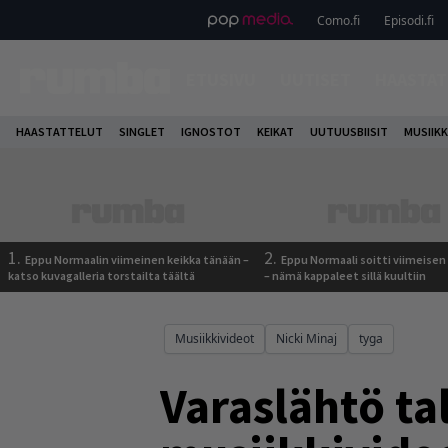
Como.fi
Episodi.fi
ETUSIVU
UUTISET
HAASTAT
HAASTATTELUT
SINGLET
IGNOSTOT
KEIKAT
UUTUUSBIISIT
MUSIIKK
1.
2.
Eppu Normaalin viimeinen keikka tänään –
Eppu Normaali soitti viimeisen
katso kuvagalleria torstailta täältä
– nämä kappaleet sillä kuultiin
Musiikkivideot
Nicki Minaj
tyga
Varaslähtö ta