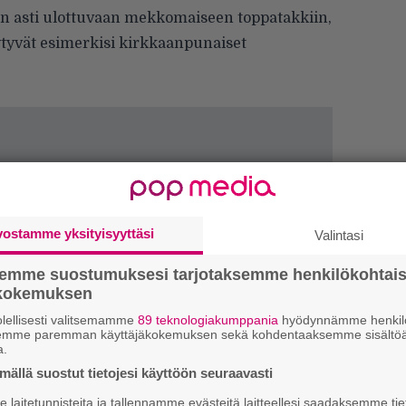
 asti ulottuvaan mekkomaiseen toppatakkiin,
ytyvät esimerkisi kirkkaanpunaiset
vostamme yksityisyyttäsi
Valintasi
semme suostumuksesi tarjotaksemme henkilökohtai
ökokemuksen
lellisesti valitsemamme
89 teknologiakumppania
hyödynnämme henkilö
semme paremman käyttäjäkokemuksen sekä kohdentaaksemme sisältöä
a.
E
ällä suostut tietojesi käyttöön seuraavasti
–
laitetunnisteita ja tallennamme evästeitä laitteellesi saadaksemme tie