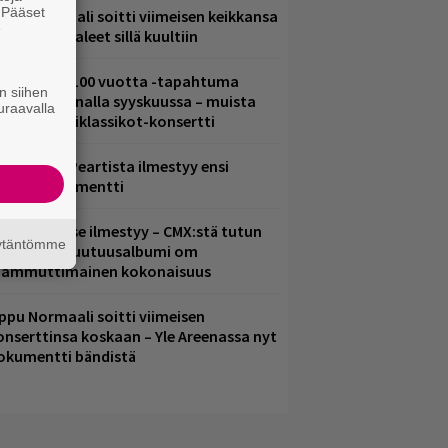
. Pääset
ppu Normaali soitti viimeisen keikkansa
e
 nämä kappaleet sillä kuultiin
altava Yle 100 vuotta -tapahtuma
n siihen
eikkaus Arenalla syyskuussa – muista
uraavalla
yös metalliklassikot-konsertti
ushin Neil Peartista ilmestyy ensi
uussa dokumentti
uomenna se ilmestyy – CMX:stä tutun
äytäntömme
.W. Yrjänän uutuusalbumi om
ammuttimainen kokonaisuus
ppu Normaali soitti viimeisen
onserttinsa koskaan – Yle Areenassa nyt
okumentti bändistä