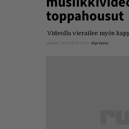
musiikkivide
toppahousut
Videolla vierailee myös kapp
Julkaistu:
30.10.2018 12:20
Vilja Vainio