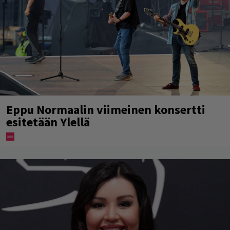
Eppu Normaalin viimeinen konsertti
esitetään Ylellä