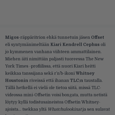
Migos
-räppäritrion ehkä tunnetuin jäsen
Offset
eli syntymänimeltään
Kiari Kendrell Cephus
oli
jo kymmenen vanhana viihteen ammattilainen.
Miehen äiti nimittäin paljasti tuoreessa
The New
York Times -profiilissa
, että nuori Kiari heitti
keikkaa tanssijana sekä r’n’b-ikoni
Whitney
Houstonin
riveissä että ihanan
TLC:n
taustalla.
Tällä hetkellä ei vielä ole tietoa siitä, missä TLC-
videossa mini-Offsetin voisi bongata, mutta netistä
löytyy kyllä todistusaineistoa Offsetin Whitney-
ajoista… tsekkaa yltä
Whatchulookinat
ja sen sulavat