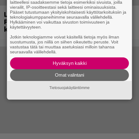
laitteellesi saadaksemme tietoja esimerkiksi sivuista, joilla
vierailit, IP-osoitteestasi sekä laitteesi ominaisuuksista.
Laittomasta graffitista kiinni jäänyt
Pääset tutustumaan yksityiskohtaisesti käyttötarkoituksiin ja
teknologiakumppaneihimme seuraavalla välilehdellä.
Paavo Arhinmäki jälleen spraypullo
Hylkääminen voi vaikuttaa sivuston toimivuuteen ja
kädessä – näitä puolueita ei kiinnosta
käytettävyyteen.
Jotkin teknologiamme voivat käsitellä tietoja myös ilman
suostumusta, jos niillä on siihen oikeutettu peruste. Voit
vastustaa tätä tai muuttaa asetuksiasi milloin tahansa
seuraavalla välilehdellä.
Hyväksyn kaikki
Omat valintani
Tietosuojakäytäntömme