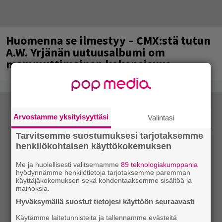
Huomenna se ilmestyy – CMX:stä tutun
A.W. Yrjänän uutuusalbumi om
mammuttimainen kokonaisuus
Arvostamme yksityisyyttäsi
Valintasi
Tarvitsemme suostumuksesi tarjotaksemme
henkilökohtaisen käyttökokemuksen
Me ja huolellisesti valitsemamme
89 teknologiakumppania
hyödynnämme henkilötietoja tarjotaksemme paremman
käyttäjäkokemuksen sekä kohdentaaksemme sisältöä ja
mainoksia.
Hyväksymällä suostut tietojesi käyttöön seuraavasti
Käytämme laitetunnisteita ja tallennamme evästeitä