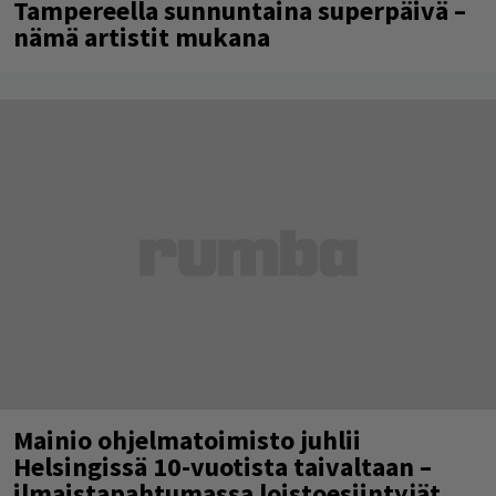
Tampereella sunnuntaina superpäivä –
nämä artistit mukana
Mainio ohjelmatoimisto juhlii
Helsingissä 10-vuotista taivaltaan –
ilmaistapahtumassa loistoesiintyjät