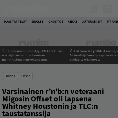
HAASTATTELUT
SINGLET
IGNOSTOT
KEIKAT
UUTUUSBIISIT
JYTÄKE
1.
2.
Huomenna se ilmestyy – CMX:stä tutun
Laittomasta graffitista kiinni 
A.W. Yrjänän uutuusalbumi om
Arhinmäki jälleen spraypullo kädes
mammuttimainen kokonaisuus
puolueita ei kiinnosta
migos
Offset
Varsinainen r’n’b:n veteraani
Migosin Offset oli lapsena
Whitney Houstonin ja TLC:n
taustatanssija