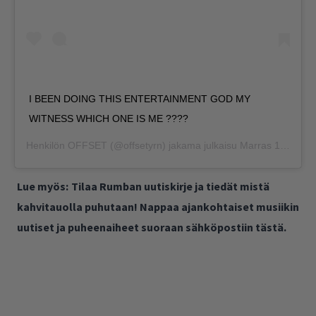
I BEEN DOING THIS ENTERTAINMENT GOD MY
WITNESS WHICH ONE IS ME ????
Henkilön
OFFSET
(@offsetyrn) jakama julkaisu
Marras 18, 2018 kello 2.57 PST
Lue myös:
Tilaa Rumban uutiskirje ja tiedät mistä
kahvitauolla puhutaan! Nappaa ajankohtaiset musiikin
uutiset ja puheenaiheet suoraan sähköpostiin tästä.