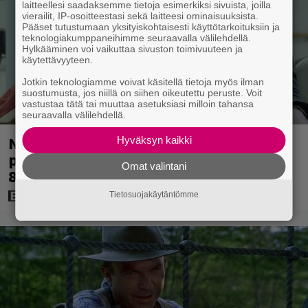
laitteellesi saadaksemme tietoja esimerkiksi sivuista, joilla
vierailit, IP-osoitteestasi sekä laitteesi ominaisuuksista.
Pääset tutustumaan yksityiskohtaisesti käyttötarkoituksiin ja
teknologiakumppaneihimme seuraavalla välilehdellä.
Hylkääminen voi vaikuttaa sivuston toimivuuteen ja
käytettävyyteen.
Jotkin teknologiamme voivat käsitellä tietoja myös ilman
suostumusta, jos niillä on siihen oikeutettu peruste. Voit
vastustaa tätä tai muuttaa asetuksiasi milloin tahansa
seuraavalla välilehdellä.
Nyt Netflixissä: Yksi viime vuosien
Hyväksyn kaikki
parhaista rikossarjoista – IMDB-arvio
Omat valintani
8,8
Tietosuojakäytäntömme