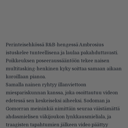
Perinteisehkössä R&B-hengessä Ambrosius
istuskelee tunteellisena ja laulaa pakahduttavasti.
Poikkeuksen poseeraussääntöön tekee naisen
multitasking-henkinen kyky soittaa samaan aikaan
koroillaan pianoa.
Samalla nainen ryhtyy illanviettoon
miespariskunnan kanssa, joka osoittautuu videon
edetessä sen keskeiseksi aiheeksi. Sodoman ja
Gomorran meininkiä nimittäin seuraa väistämättä
ahdasmielisen väkijoukon lynkkausmieliala, ja
traagisten tapahtumien jälkeen video päättyy