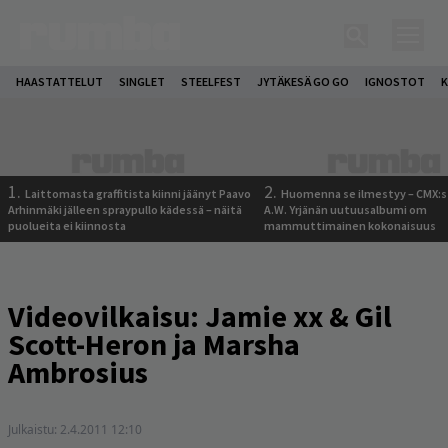
HAASTATTELUT
SINGLET
STEELFEST
JYTÄKESÄ GO GO
IGNOSTOT
K
1.
2.
Laittomasta graffitista kiinni jäänyt Paavo
Huomenna se ilmestyy – CMX:s
Arhinmäki jälleen spraypullo kädessä – näitä
A.W. Yrjänän uutuusalbumi om
puolueita ei kiinnosta
mammuttimainen kokonaisuus
Videovilkaisu: Jamie xx & Gil
Scott-Heron ja Marsha
Ambrosius
Julkaistu:
2.4.2011 12:10