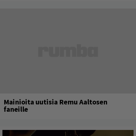
Mainioita uutisia Remu Aaltosen
faneille