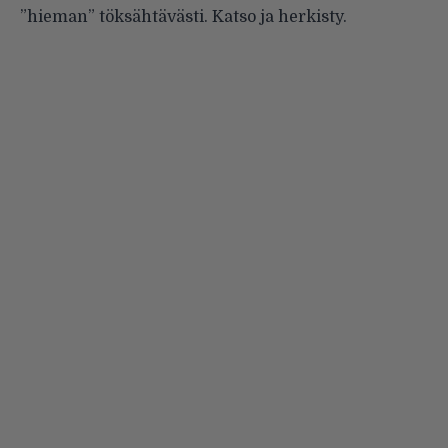
”hieman” töksähtävästi. Katso ja herkisty.