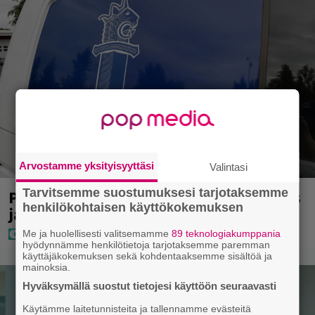
Arvostamme yksityisyyttäsi
Valintasi
Tarvitsemme suostumuksesi tarjotaksemme
Poliisilla tehovalvonta – tästä kysymys
henkilökohtaisen käyttökokemuksen
ja näin kauan kestää
Me ja huolellisesti valitsemamme
89 teknologiakumppania
hyödynnämme henkilötietoja tarjotaksemme paremman
käyttäjäkokemuksen sekä kohdentaaksemme sisältöä ja
mainoksia.
Hyväksymällä suostut tietojesi käyttöön seuraavasti
Käytämme laitetunnisteita ja tallennamme evästeitä