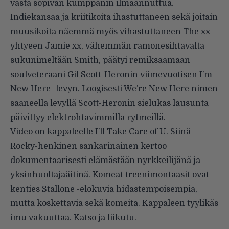
vasta sopivan kumppanin ilmaannuttua.
Indiekansaa ja kriitikoita ihastuttaneen sekä joitain
muusikoita näemmä myös
vihastuttaneen
The xx -
yhtyeen Jamie xx, vähemmän ramonesihtavalta
sukunimeltään Smith, päätyi remiksaamaan
soulveteraani Gil Scott-Heronin viimevuotisen
I’m
New Here
-levyn. Loogisesti
We’re New Here
nimen
saaneella levyllä Scott-Heronin sielukas lausunta
päivittyy elektrohtavimmilla rytmeillä.
Video on kappaleelle I’ll Take Care of U. Siinä
Rocky-henkinen sankarinainen kertoo
dokumentaarisesti elämästään nyrkkeilijänä ja
yksinhuoltajaäitinä. Komeat treenimontaasit ovat
kenties Stallone -elokuvia hidastempoisempia,
mutta koskettavia sekä komeita. Kappaleen tyylikäs
imu vakuuttaa. Katso ja liikutu.