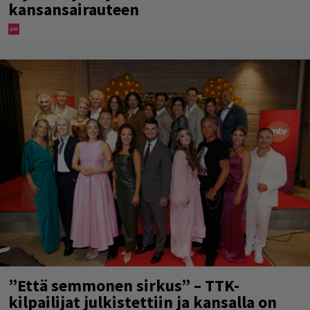
kansansairauteen
”Että semmonen sirkus” – TTK-
kilpailijat julkistettiin ja kansalla on