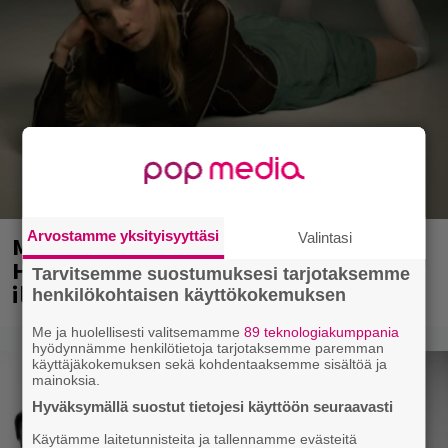
Arvostamme yksityisyyttäsi
Valintasi
Mainio ohjelmatoimisto juhlii
Helsingissä 10-vuotista taivaltaan –
Tarvitsemme suostumuksesi tarjotaksemme
ilmaistapahtumassa loistoesiintyjät
henkilökohtaisen käyttökokemuksen
Me ja huolellisesti valitsemamme
89 teknologiakumppania
hyödynnämme henkilötietoja tarjotaksemme paremman
käyttäjäkokemuksen sekä kohdentaaksemme sisältöä ja
mainoksia.
Hyväksymällä suostut tietojesi käyttöön seuraavasti
Käytämme laitetunnisteita ja tallennamme evästeitä