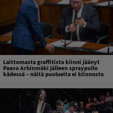
Laittomasta graffitista kiinni jäänyt
Paavo Arhinmäki jälleen spraypullo
kädessä – näitä puolueita ei kiinnosta