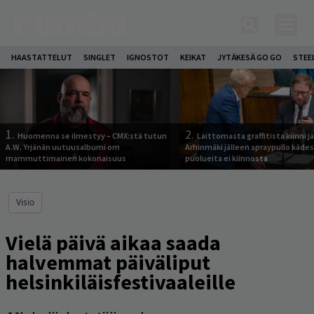
HAASTATTELUT
SINGLET
IGNOSTOT
KEIKAT
JYTÄKESÄ GO GO
STEE
1.
2.
Huomenna se ilmestyy – CMX:stä tutun
Laittomasta graffitista kiinni 
A.W. Yrjänän uutuusalbumi om
Arhinmäki jälleen spraypullo kädes
mammuttimainen kokonaisuus
puolueita ei kiinnosta
Visio
Vielä päivä aikaa saada
halvemmat päiväliput
helsinkiläisfestivaaleille