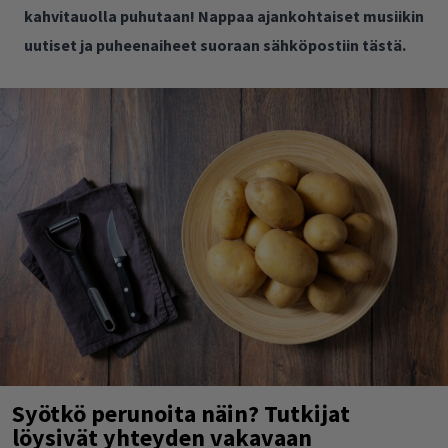
kahvitauolla puhutaan! Nappaa ajankohtaiset musiikin
uutiset ja puheenaiheet suoraan sähköpostiin tästä.
Syötkö perunoita näin? Tutkijat
löysivät yhteyden vakavaan