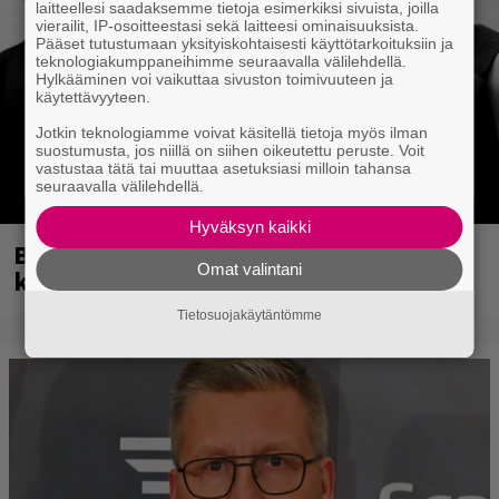
laitteellesi saadaksemme tietoja esimerkiksi sivuista, joilla
vierailit, IP-osoitteestasi sekä laitteesi ominaisuuksista.
Pääset tutustumaan yksityiskohtaisesti käyttötarkoituksiin ja
teknologiakumppaneihimme seuraavalla välilehdellä.
Hylkääminen voi vaikuttaa sivuston toimivuuteen ja
käytettävyyteen.
Jotkin teknologiamme voivat käsitellä tietoja myös ilman
suostumusta, jos niillä on siihen oikeutettu peruste. Voit
vastustaa tätä tai muuttaa asetuksiasi milloin tahansa
seuraavalla välilehdellä.
Hyväksyn kaikki
Blind Channel palasi tauolta – tältä
Omat valintani
kuulostaa uusi musiikki
Tietosuojakäytäntömme