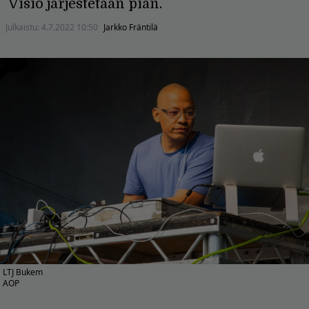
Visio järjestetään pian.
Julkaistu:
4.7.2022 10:50
Jarkko Fräntilä
LTJ Bukem
AOP