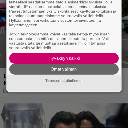
laitteellesi saadaksemme tietoja esimerkiksi sivuista, joilla
vierailit, IP-osoitteestasi sekä laitteesi ominaisuuksista.
Pääset tutustumaan yksityiskohtaisesti käyttötarkoituksiin ja
teknologiakumppaneihimme seuraavalla välilehdellä.
Hylkääminen voi vaikuttaa sivuston toimivuuteen ja
käytettävyyteen.
Jotkin teknologiamme voivat käsitellä tietoja myös ilman
suostumusta, jos niillä on siihen oikeutettu peruste. Voit
vastustaa tätä tai muuttaa asetuksiasi milloin tahansa
seuraavalla välilehdellä.
Hyväksyn kaikki
Omat valintani
Laulaja Aki Samuli on nyt Aki
Kirvesniemi – tässä hääkuva
Tietosuojakäytäntömme