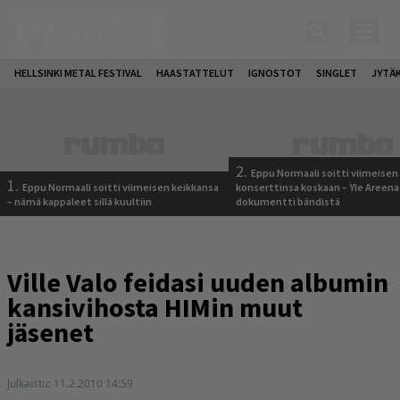
HELLSINKI METAL FESTIVAL
HAASTATTELUT
IGNOSTOT
SINGLET
JYTÄ
2.
Eppu Normaali soitti viimeisen
1.
Eppu Normaali soitti viimeisen keikkansa
konserttinsa koskaan – Yle Areena
– nämä kappaleet sillä kuultiin
dokumentti bändistä
Ville Valo feidasi uuden albumin
kansivihosta HIMin muut
jäsenet
Julkaistu:
11.2.2010 14:59