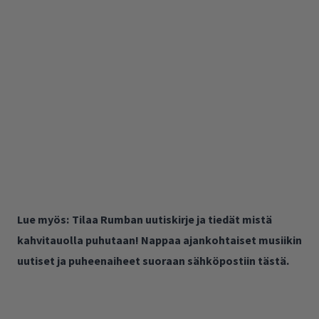
Lue myös:
Tilaa Rumban uutiskirje ja tiedät mistä
kahvitauolla puhutaan! Nappaa ajankohtaiset musiikin
uutiset ja puheenaiheet suoraan sähköpostiin tästä.