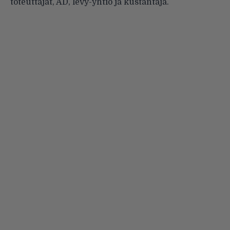
toteuttajat, AD, levy-yhtiö ja kustantaja.