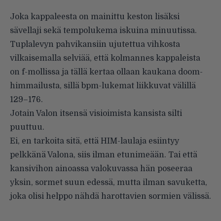
Joka kappaleesta on mainittu keston lisäksi
sävellaji sekä tempolukema iskuina minuutissa.
Tuplalevyn pahvikansiin ujutettua vihkosta
vilkaisemalla selviää, että kolmannes kappaleista
on f-mollissa ja tällä kertaa ollaan kaukana doom-
himmailusta, sillä bpm-lukemat liikkuvat välillä
129–176.
Jotain Valon itsensä visioimista kansista silti
puuttuu.
Ei, en tarkoita sitä, että HIM-laulaja esiintyy
pelkkänä Valona, siis ilman etunimeään. Tai että
kansivihon ainoassa valokuvassa hän poseeraa
yksin, sormet suun edessä, mutta ilman savuketta,
joka olisi helppo nähdä harottavien sormien välissä.