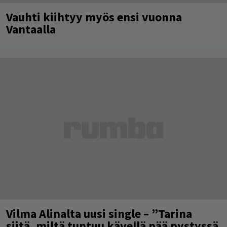
Vauhti kiihtyy myös ensi vuonna
Vantaalla
Vilma Alinalta uusi single – ”Tarina
siitä, miltä tuntuu kävellä pää pystyssä