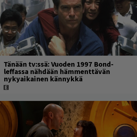
Tänään tv:ssä: Vuoden 1997 Bond-
leffassa nähdään hämmenttävän
nykyaikainen kännykkä