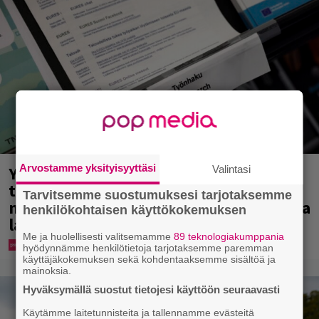
Arvostamme yksityisyyttäsi
Yle: Uuden lain myötä työnhakijan
Valintasi
täytyy kertoa osaamisestaan julkisesti
Tarvitsemme suostumuksesi tarjotaksemme
netissä – yrittäjät toivovat rangaistusta
henkilökohtaisen käyttökokemuksen
laiminlyönnistä
Me ja huolellisesti valitsemamme
89 teknologiakumppania
hyödynnämme henkilötietoja tarjotaksemme paremman
käyttäjäkokemuksen sekä kohdentaaksemme sisältöä ja
mainoksia.
Hyväksymällä suostut tietojesi käyttöön seuraavasti
Käytämme laitetunnisteita ja tallennamme evästeitä