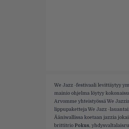
We Jazz -festivaali levittäytyy 
mainio ohjelma löytyy kokonais
Arvomme yhteistyössä We Jazzi
lippupaketteja We Jazz -lauantain 
Ääniwallissa koetaan jazzia joka
brittitrio
Pokus
, yhdysvaltalais