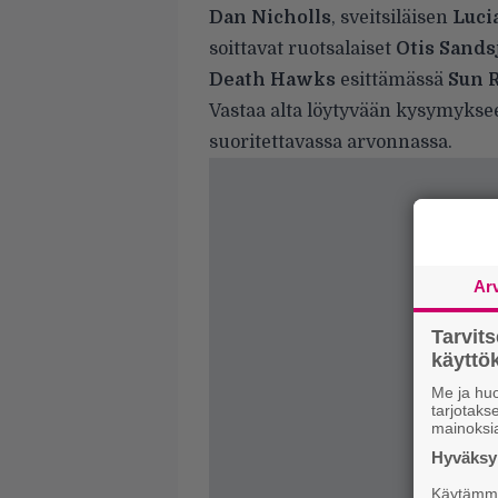
Dan Nicholls
, sveitsiläisen
Luci
soittavat ruotsalaiset
Otis Sands
Death Hawks
esittämässä
Sun 
Vastaa alta löytyvään kysymyksee
suoritettavassa arvonnassa.
Ar
Tarvit
käytt
Me ja huo
tarjotak
mainoksi
Hyväksym
Käytämme 