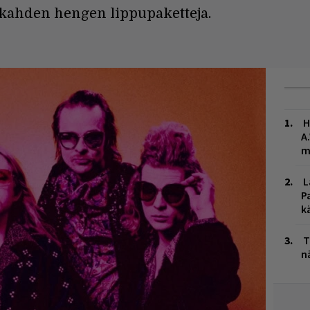
ahden hengen lippupaketteja.
H
A
m
L
P
k
T
n