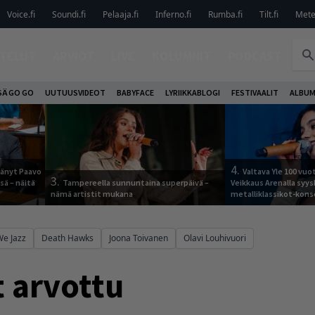
Voice.fi
Soundi.fi
Pelaaja.fi
Inferno.fi
Rumba.fi
Tilt.fi
Metel
TELUT
ARVIOT
LIVE
KOLUMNIT
PODCAST
SÄ GO GO
UUTUUSVIDEOT
BABYFACE
LYRIIKKABLOGI
FESTIVAALIT
ALBUM
4.
jäänyt Paavo
Valtava Yle 100 vu
3.
sä – näitä
Tampereella sunnuntaina superpäivä –
Veikkaus Arenalla syy
nämä artistit mukana
metalliklassikot-kons
We Jazz
Death Hawks
Joona Toivanen
Olavi Louhivuori
t arvottu