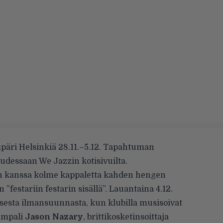
ympäri Helsinkiä 28.11.–5.12. Tapahtuman
uudessaan
We Jazzin kotisivuilta
.
n kanssa kolme kappaletta kahden hengen
”festariin festarin sisällä”. Lauantaina 4.12.
isesta ilmansuunnasta, kun klubilla musisoivat
rumpali
Jason Nazary
, brittikosketinsoittaja