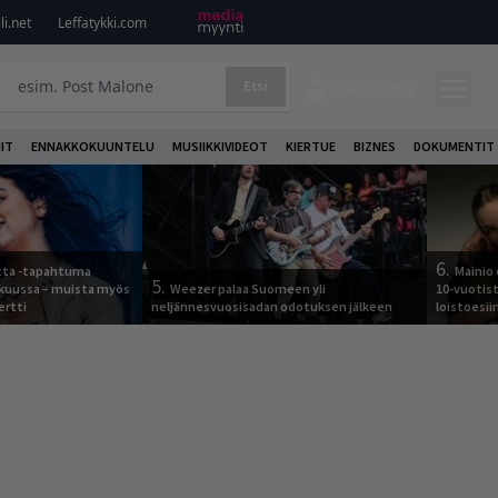
i.net
Leffatykki.com
Etsi
KIRJAUDU
IT
ENNAKKOKUUNTELU
MUSIIKKIVIDEOT
KIERTUE
BIZNES
DOKUMENTIT
6.
otta -tapahtuma
Mainio 
5.
skuussa – muista myös
Weezer palaa Suomeen yli
10-vuotis
ertti
neljännesvuosisadan odotuksen jälkeen
loistoesii