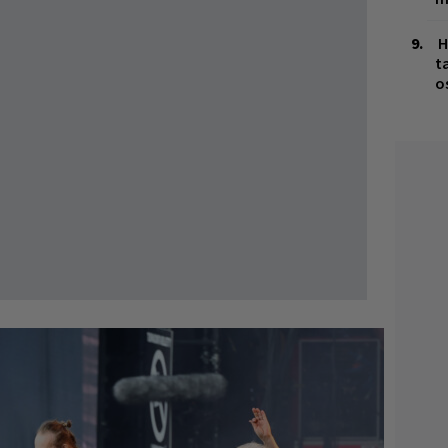
H
t
o