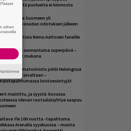
. Pääset
ädessä – näitä puolueita ei kiinnosta
e
eezer palaa Suomeen yli
eljännesvuosisadan odotuksen jälkeen
n siihen
uraavalla
ainioita uutisia Remu Aaltosen faneille
ampereella sunnuntaina superpäivä –
ämä artistit mukana
ainio ohjelmatoimisto juhlii Helsingissä
äytäntömme
0-vuotista taivaltaan –
lmaistapahtumassa loistoesiintyjät
ent mainittu, ja syystä: kovassa
osteessa olevan ruotsalaisyhtye saapuu
uomeen
altava Yle 100 vuotta -tapahtuma
eikkaus Arenalla syyskuussa – muista
yös metalliklassikot-konsertti