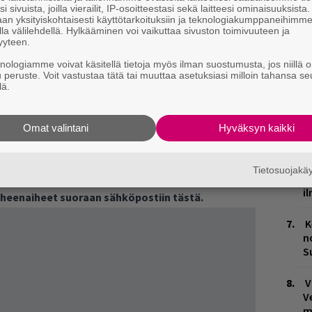
i sivuista, joilla vierailit, IP-osoitteestasi sekä laitteesi ominaisuuksista
k
an yksityiskohtaisesti käyttötarkoituksiin ja teknologiakumppaneihimm
la välilehdellä. Hylkääminen voi vaikuttaa sivuston toimivuuteen ja
W
yyteen.
n
knologiamme voivat käsitellä tietoja myös ilman suostumusta, jos niillä o
u peruste. Voit vastustaa tätä tai muuttaa asetuksiasi milloin tahansa se
lä.
M
leensa kotoisin?
T
Omat valintani
Hyväksyn kaikki
äitti olleensa kotoisin Saturnukselta.
n
nen, Sampsa Kujala ja Matti Myllyniemi.
M
Tietosuojak
ja tiedät mistä kahvitauolla puhutaan! Nappaa
1
i
puheenaiheet suoraan sähköpostiin tästä.
K
n
S
V
V
m