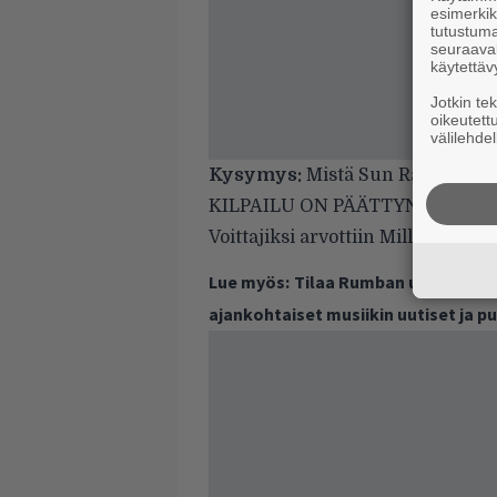
esimerkiks
tutustuma
seuraaval
käytettäv
Jotkin te
oikeutett
välilehdel
Kysymys:
Mistä Sun Ra kertoi ol
KILPAILU ON PÄÄTTYNYT. Sun Ra v
Voittajiksi arvottiin Milla Salmi
Lue myös:
Tilaa Rumban uutiskirje 
ajankohtaiset musiikin uutiset ja 