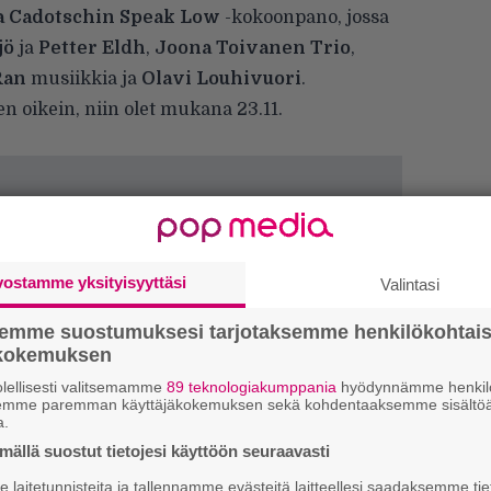
a Cadotschin Speak Low
-kokoonpano, jossa
jö
ja
Petter Eldh
,
Joona Toivanen Trio
,
Ran
musiikkia ja
Olavi Louhivuori
.
n oikein, niin olet mukana 23.11.
vostamme yksityisyyttäsi
Valintasi
semme suostumuksesi tarjotaksemme henkilökohtai
ökokemuksen
H
lellisesti valitsemamme
89 teknologiakumppania
hyödynnämme henkilö
A
semme paremman käyttäjäkokemuksen sekä kohdentaaksemme sisältöä
m
a.
ällä suostut tietojesi käyttöön seuraavasti
L
P
laitetunnisteita ja tallennamme evästeitä laitteellesi saadaksemme tie