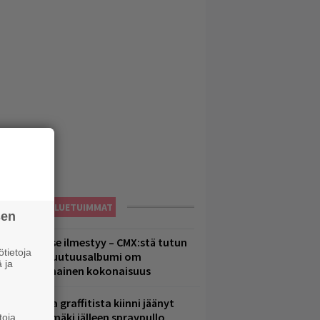
LUETUIMMAT
sen
uomenna se ilmestyy – CMX:stä tutun
tietoja
.W. Yrjänän uutuusalbumi om
 ja
ammuttimainen kokonaisuus
aittomasta graffitista kiinni jäänyt
aavo Arhinmäki jälleen spraypullo
toja