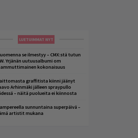
LUETUIMMAT NYT
uomenna se ilmestyy – CMX:stä tutun
.W. Yrjänän uutuusalbumi om
ammuttimainen kokonaisuus
aittomasta graffitista kiinni jäänyt
aavo Arhinmäki jälleen spraypullo
ädessä – näitä puolueita ei kiinnosta
ampereella sunnuntaina superpäivä –
ämä artistit mukana