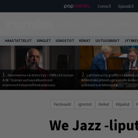
Como.fi
Episodi.fi
ETUSIVU
UUTISET
HAASTAT
HAASTATTELUT
SINGLET
IGNOSTOT
KEIKAT
UUTUUSBIISIT
JYTÄKE
1.
2.
Huomenna se ilmestyy – CMX:stä tutun
Laittomasta graffitista kiinni 
A.W. Yrjänän uutuusalbumi om
Arhinmäki jälleen spraypullo kädes
mammuttimainen kokonaisuus
puolueita ei kiinnosta
Festivaalit
ignostot
Keikat
Kilpailut
We Jazz -lipu