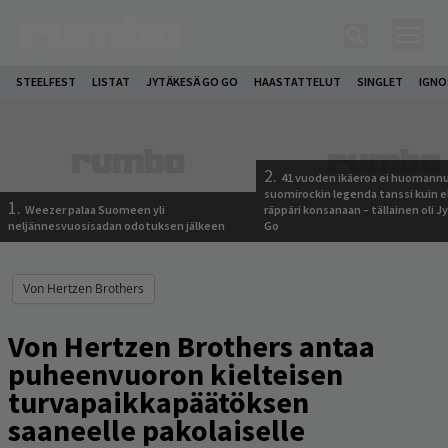
STEELFEST
LISTAT
JYTÄKESÄ GO GO
HAASTATTELUT
SINGLET
IGN
2.
41 vuoden ikäeroa ei huomannu
suomirockin legenda tanssi kuin 
1.
Weezer palaa Suomeen yli
räppäri konsanaan – tällainen oli 
neljännesvuosisadan odotuksen jälkeen
Go
Von Hertzen Brothers
Von Hertzen Brothers antaa
puheenvuoron kielteisen
turvapaikkapäätöksen
saaneelle pakolaiselle