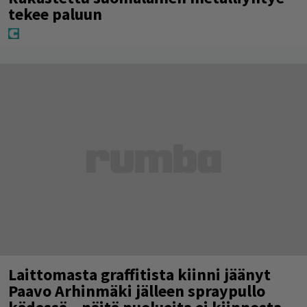
tekee paluun
Laittomasta graffitista kiinni jäänyt
Paavo Arhinmäki jälleen spraypullo