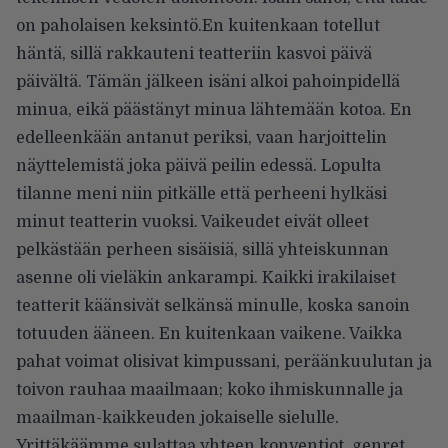
on paholaisen keksintö.En kuitenkaan totellut
häntä, sillä rakkauteni teatteriin kasvoi päivä
päivältä. Tämän jälkeen isäni alkoi pahoinpidellä
minua, eikä päästänyt minua lähtemään kotoa. En
edelleenkään antanut periksi, vaan harjoittelin
näyttelemistä joka päivä peilin edessä. Lopulta
tilanne meni niin pitkälle että perheeni hylkäsi
minut teatterin vuoksi. Vaikeudet eivät olleet
pelkästään perheen sisäisiä, sillä yhteiskunnan
asenne oli vieläkin ankarampi. Kaikki irakilaiset
teatterit käänsivät selkänsä minulle, koska sanoin
totuuden ääneen. En kuitenkaan vaikene. Vaikka
pahat voimat olisivat kimpussani, peräänkuulutan ja
toivon rauhaa maailmaan; koko ihmiskunnalle ja
maailman-kaikkeuden jokaiselle sielulle.
Yrittäkäämme sulattaa yhteen konventiot, genret,