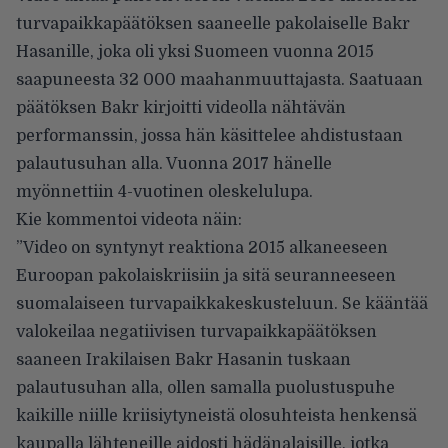
turvapaikkapäätöksen saaneelle pakolaiselle Bakr
Hasanille, joka oli yksi Suomeen vuonna 2015
saapuneesta 32 000 maahanmuuttajasta. Saatuaan
päätöksen Bakr kirjoitti videolla nähtävän
performanssin, jossa hän käsittelee ahdistustaan
palautusuhan alla. Vuonna 2017 hänelle
myönnettiin 4-vuotinen oleskelulupa.
Kie kommentoi videota näin:
”Video on syntynyt reaktiona 2015 alkaneeseen
Euroopan pakolaiskriisiin ja sitä seuranneeseen
suomalaiseen turvapaikkakeskusteluun. Se kääntää
valokeilaa negatiivisen turvapaikkapäätöksen
saaneen Irakilaisen Bakr Hasanin tuskaan
palautusuhan alla, ollen samalla puolustuspuhe
kaikille niille kriisiytyneistä olosuhteista henkensä
kaupalla lähteneille aidosti hädänalaisille, jotka