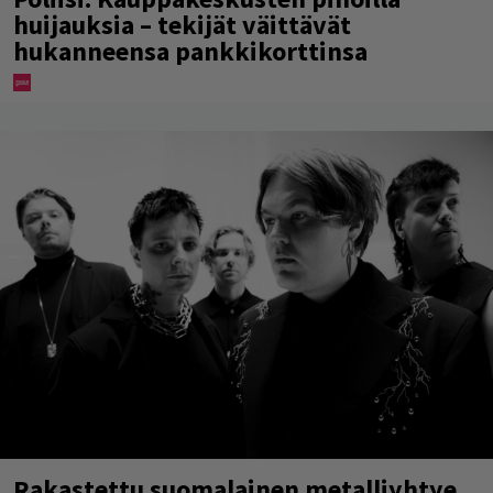
huijauksia – tekijät väittävät
hukanneensa pankkikorttinsa
Rakastettu suomalainen metalliyhtye