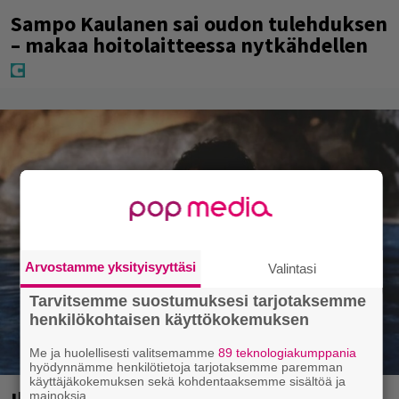
Sampo Kaulanen sai oudon tulehduksen
– makaa hoitolaitteessa nytkähdellen
Arvostamme yksityisyyttäsi
Valintasi
Tarvitsemme suostumuksesi tarjotaksemme
henkilökohtaisen käyttökokemuksen
Me ja huolellisesti valitsemamme
89 teknologiakumppania
hyödynnämme henkilötietoja tarjotaksemme paremman
käyttäjäkokemuksen sekä kohdentaaksemme sisältöä ja
mainoksia.