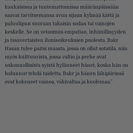
kaukaisissa ja tuntemattomissa määränpäissään
saavat tarvitsemansa avun sijaan kylmää kättä ja
paluulipun suoraan takaisin sodan tai vainojen
keskelle. Se on vetoomus empatian, inhimillisyyden
ja tasavertaisten ihmisoikeuksien puolesta. Bakr
Hasan tulee paitsi maasta, jossa on ollut sotatila, niin
myös kulttuurista, jossa valtio ja perhe ovat
uskonnollisista syistä hylänneet hänet, koska hän on
halunnut tehdä taidetta. Bakr ja hänen lähipiirinsä
ovat kokeneet vainoa, väkivaltaa ja kuolemaa.”