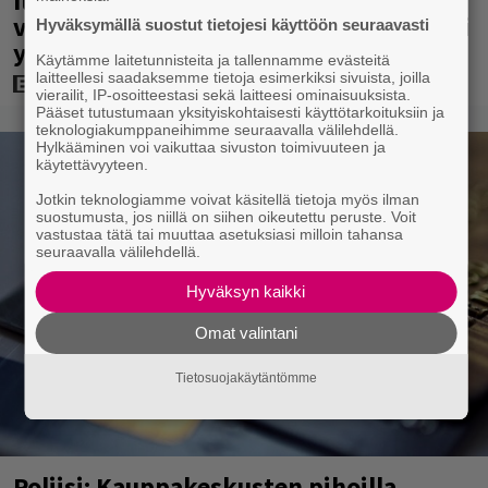
Illalla tv:ssä: 007-elokuva jossa
vältettiin petipuuhia – päätähti paljasti
Hyväksymällä suostut tietojesi käyttöön seuraavasti
yllättävän syyn vuonna 2007
Käytämme laitetunnisteita ja tallennamme evästeitä
laitteellesi saadaksemme tietoja esimerkiksi sivuista, joilla
vierailit, IP-osoitteestasi sekä laitteesi ominaisuuksista.
Pääset tutustumaan yksityiskohtaisesti käyttötarkoituksiin ja
teknologiakumppaneihimme seuraavalla välilehdellä.
Hylkääminen voi vaikuttaa sivuston toimivuuteen ja
käytettävyyteen.
Jotkin teknologiamme voivat käsitellä tietoja myös ilman
suostumusta, jos niillä on siihen oikeutettu peruste. Voit
vastustaa tätä tai muuttaa asetuksiasi milloin tahansa
seuraavalla välilehdellä.
Hyväksyn kaikki
Omat valintani
Tietosuojakäytäntömme
Poliisi: Kauppakeskusten pihoilla