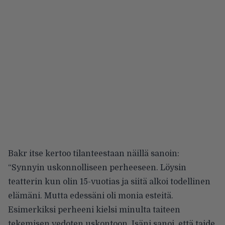
Bakr itse kertoo tilanteestaan näillä sanoin:
“Synnyin uskonnolliseen perheeseen. Löysin
teatterin kun olin 15-vuotias ja siitä alkoi todellinen
elämäni. Mutta edessäni oli monia esteitä.
Esimerkiksi perheeni kielsi minulta taiteen
tekemisen vedoten uskontoon. Isäni sanoi, että taide