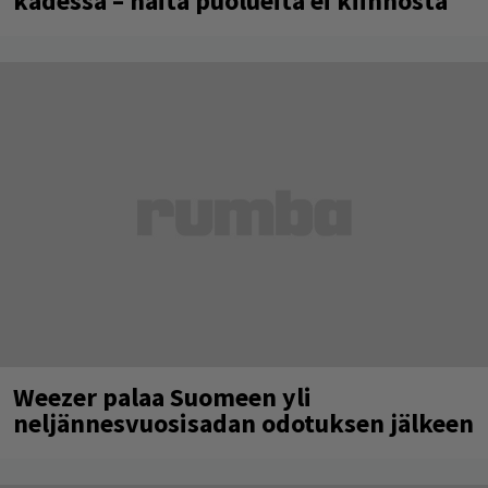
kädessä – näitä puolueita ei kiinnosta
Weezer palaa Suomeen yli
neljännesvuosisadan odotuksen jälkeen