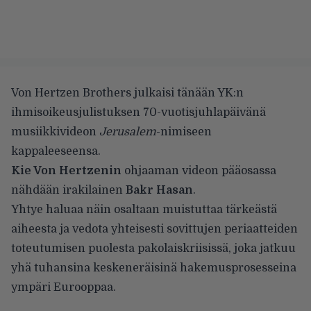
Von Hertzen Brothers julkaisi tänään YK:n
ihmisoikeusjulistuksen 70-vuotisjuhlapäivänä
musiikkivideon
Jerusalem
-nimiseen
kappaleeseensa.
Kie Von Hertzenin
ohjaaman videon pääosassa
nähdään irakilainen
Bakr Hasan
.
Yhtye haluaa näin osaltaan muistuttaa tärkeästä
aiheesta ja vedota yhteisesti sovittujen periaatteiden
toteutumisen puolesta pakolaiskriisissä, joka jatkuu
yhä tuhansina keskeneräisinä hakemusprosesseina
ympäri Eurooppaa.