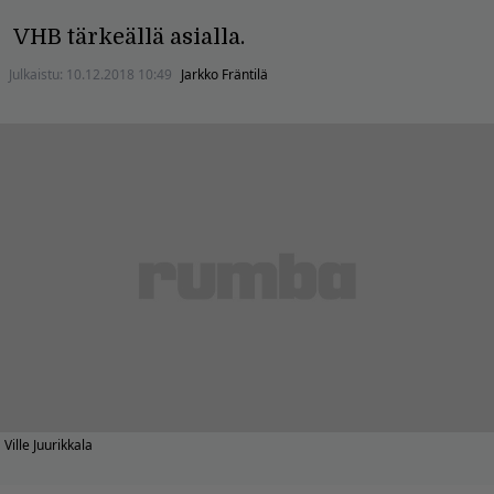
VHB tärkeällä asialla.
Julkaistu:
10.12.2018 10:49
Jarkko Fräntilä
Ville Juurikkala