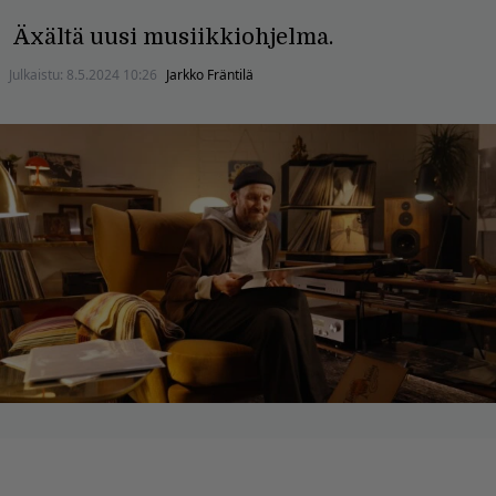
Äxältä uusi musiikkiohjelma.
Julkaistu:
8.5.2024 10:26
Jarkko Fräntilä