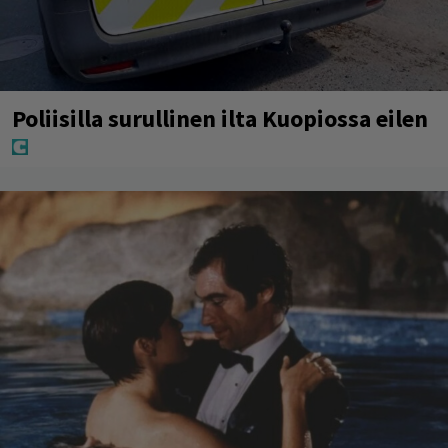
Poliisilla surullinen ilta Kuopiossa eilen