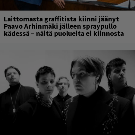
Laittomasta graffitista kiinni jäänyt
Paavo Arhinmäki jälleen spraypullo
kädessä – näitä puolueita ei kiinnosta