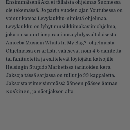
Ensimmäisenä Äxä ei tällaista ohjelmaa Suomessa
ole tekemässä. Jo parin vuoden ajan Youtubessa on
voinut katsoa Levylaukku-nimistä ohjelmaa.
Levylaukku on lyhyt musiikkimakasiiniohjelma,
joka on saanut inspiraationsa yhdysvaltalaisesta
Amoeba Musicin What´s In My Bag? -ohjelmasta.
Ohjelmassa eri artistit valitsevat noin 4-6 äänitettä
tai fanituotetta ja esittelevät löytöjään katsojille
Helsingin Stupido Marketissa tarinoiden kera.
Jaksoja tässä sarjassa on tullut jo 33 kappaletta.
Jaksoista viimeisimmässä ääneen pääsee
Samae
Koskinen
, ja näet jakson alta.