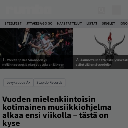
STEELFEST
JYTÄKESÄ GO GO
HAASTATTELUT
LISTAT
SINGLET
IGN
1.
2.
Weezer palaa Suomeen yli
Äärimetallifestivaali Hyvinkäällä
neljännesvuosisadan odotuksen jälkeen
esiintyjiä ensi vuodelle
Levykauppa Äx
Stupido Records
Vuoden mielenkiintoisin
kotimainen musiikkiohjelma
alkaa ensi viikolla – tästä on
kyse