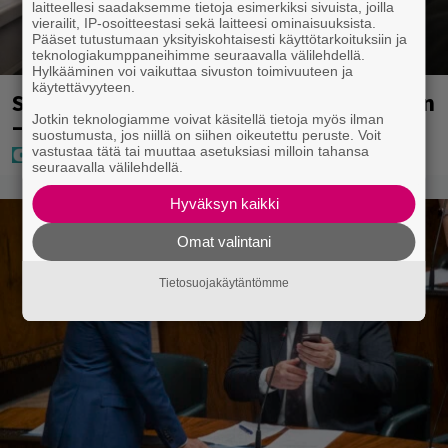
laitteellesi saadaksemme tietoja esimerkiksi sivuista, joilla
vierailit, IP-osoitteestasi sekä laitteesi ominaisuuksista.
Pääset tutustumaan yksityiskohtaisesti käyttötarkoituksiin ja
teknologiakumppaneihimme seuraavalla välilehdellä.
Hylkääminen voi vaikuttaa sivuston toimivuuteen ja
käytettävyyteen.
Sampo Kaulanen sai oudon tulehduksen
– makaa hoitolaitteessa nytkähdellen
Jotkin teknologiamme voivat käsitellä tietoja myös ilman
suostumusta, jos niillä on siihen oikeutettu peruste. Voit
vastustaa tätä tai muuttaa asetuksiasi milloin tahansa
seuraavalla välilehdellä.
Hyväksyn kaikki
Omat valintani
Tietosuojakäytäntömme