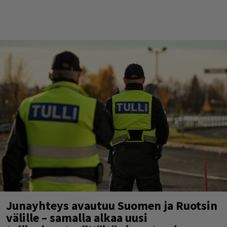
Junayhteys avautuu Suomen ja Ruotsin
välille – samalla alkaa uusi