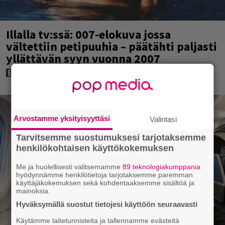
Illalla tv:ssä: 007-elokuva jossa
vältettiin petipuuhia – päätähti paljasti
yllättävän syyn vuonna 2007
Arvostamme yksityisyyttäsi
Valintasi
Tarvitsemme suostumuksesi tarjotaksemme
henkilökohtaisen käyttökokemuksen
Me ja huolellisesti valitsemamme
89 teknologiakumppania
hyödynnämme henkilötietoja tarjotaksemme paremman
käyttäjäkokemuksen sekä kohdentaaksemme sisältöä ja
mainoksia.
Hyväksymällä suostut tietojesi käyttöön seuraavasti
Käytämme laitetunnisteita ja tallennamme evästeitä