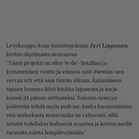
Levykauppa Äxän toimitusjohtaja
Jyri Lipponen
kertoo ohjelmasta seuraavaa:
”Tämä projekti on ollut ’to do’ -listallani jo
kymmenisen vuotta ja viimein sain itsestäni sen
verran irti, että sain tämän aikaan. Äxämäiseen
tapaan homma lähti hiukka lapasesta ja sarja
kasvoi 24 jakson mittaiseksi. Samaan syssyyn
päätettiin tehdä myös podcast, koska huomasimme,
että mehukasta materiaalia on valtavasti, sillä
artistit todellakin halusivat avautua ja kertoa meille
tarinoita näistä lempilevyistään.”