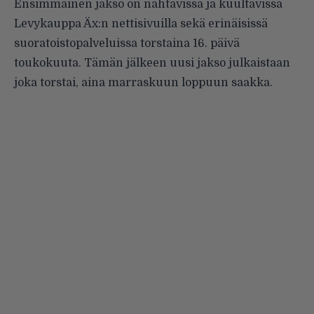
Ensimmäinen jakso on nähtävissä ja kuultavissa
Levykauppa Äx:n nettisivuilla sekä erinäisissä
suoratoistopalveluissa torstaina 16. päivä
toukokuuta. Tämän jälkeen uusi jakso julkaistaan
joka torstai, aina marraskuun loppuun saakka.