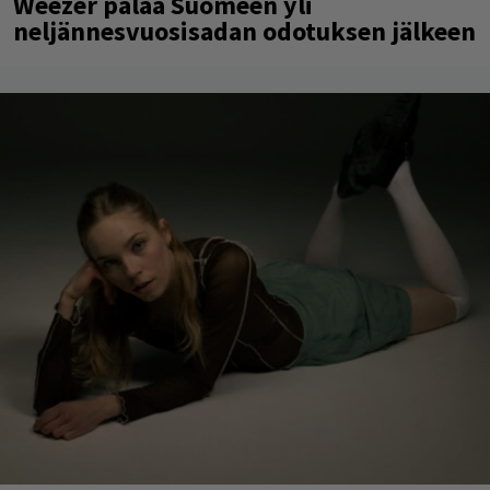
Weezer palaa Suomeen yli
neljännesvuosisadan odotuksen jälkeen