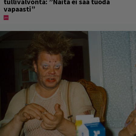
tullivalvonta: ”Näitä ei saa tuoda
vapaasti”