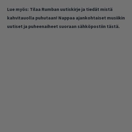
Lue myös:
Tilaa Rumban uutiskirje ja tiedät mistä
kahvitauolla puhutaan! Nappaa ajankohtaiset musiikin
uutiset ja puheenaiheet suoraan sähköpostiin tästä.