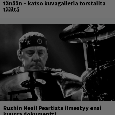
tänään – katso kuvagalleria torstailta
täältä
Rushin Neail Peartista ilmestyy ensi
kuussa dokumentti