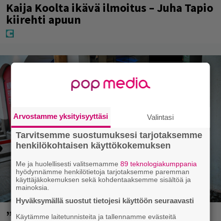
Kaija Koolta ikävä ilmoitus – Juha Tapio
kiirehti apuun
Arvostamme yksityisyyttäsi
Valintasi
Tarvitsemme suostumuksesi tarjotaksemme
henkilökohtaisen käyttökokemuksen
Me ja huolellisesti valitsemamme
89 teknologiakumppania
hyödynnämme henkilötietoja tarjotaksemme paremman
käyttäjäkokemuksen sekä kohdentaaksemme sisältöä ja
mainoksia.
Hyväksymällä suostut tietojesi käyttöön seuraavasti
”Mitä isompi vehje, sen paremmin
Käytämme laitetunnisteita ja tallennamme evästeitä