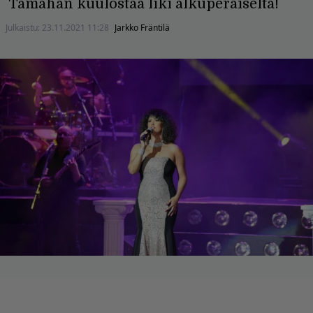
Tämähän kuulostaa liki alkuperäiseltä!
Julkaistu:
23.11.2021 11:28
Jarkko Fräntilä