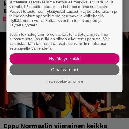
kulkee” – Susanna Penttilä suuntasi
laitteellesi saadaksemme tietoja esimerkiksi sivuista, joilla
vierailit, IP-osoitteestasi sekä laitteesi ominaisuuksista.
Bangbussinsa Helsingin keskustaan
Pääset tutustumaan yksityiskohtaisesti käyttötarkoituksiin ja
teknologiakumppaneihimme seuraavalla välilehdellä.
Hylkääminen voi vaikuttaa sivuston toimivuuteen ja
käytettävyyteen.
Jotkin teknologiamme voivat käsitellä tietoja myös ilman
suostumusta, jos niillä on siihen oikeutettu peruste. Voit
vastustaa tätä tai muuttaa asetuksiasi milloin tahansa
seuraavalla välilehdellä.
Hyväksyn kaikki
Omat valintani
Tietosuojakäytäntömme
Eppu Normaalin viimeinen keikka