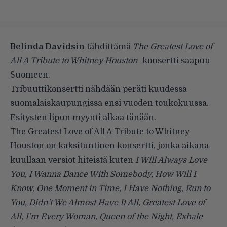
Belinda Davidsin
tähdittämä
The Greatest Love of
All A Tribute to Whitney Houston
-konsertti saapuu
Suomeen.
Tribuuttikonsertti nähdään peräti kuudessa
suomalaiskaupungissa ensi vuoden toukokuussa.
Esitysten lipun myynti alkaa tänään.
The Greatest Love of All A Tribute to Whitney
Houston on kaksituntinen konsertti, jonka aikana
kuullaan versiot hiteistä kuten
I Will Always Love
You, I Wanna Dance With Somebody, How Will I
Know, One Moment in Time, I Have Nothing, Run to
You, Didn’t We Almost Have It All, Greatest Love of
All, I’m Every Woman, Queen of the Night, Exhale