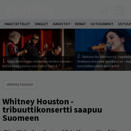
HAASTATTELUT
SINGLET
IGNOSTOT
KEIKAT
UUTUUSBIISIT
UUTUUS
2.
Valtava Yle 100 vuotta -tapah
1.
Eppu Normaalin viimeinen keikka tänään –
Veikkaus Arenalla syyskuussa – m
katso kuvagalleria torstailta täältä
metalliklassikot-konsertti
whitney houston
Whitney Houston -
tribuuttikonsertti saapuu
Suomeen