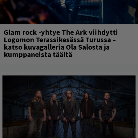
Glam rock -yhtye The Ark viihdytti
Logomon Terassikesässä Turussa –
katso kuvagalleria Ola Salosta ja
kumppaneista täältä