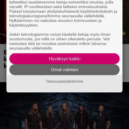
laitteellesi saadaksemme tietoja esimerkiksi sivuista, joilla
vierailit, IP-osoitteestasi sekä laitteesi ominaisuuksista.
Pääset tutustumaan yksityiskohtaisesti käyttötarkoituksiin ja
teknologiakumppaneihimme seuraavalla välilehdellä.
Hylkääminen voi vaikuttaa sivuston toimivuuteen ja
käytettävyyteen.
Jotkin teknologiamme voivat käsitellä tietoja myös ilman
suostumusta, jos niillä on siihen oikeutettu peruste. Voit
vastustaa tätä tai muuttaa asetuksiasi milloin tahansa
seuraavalla välilehdellä.
Eppu Normaali soitti viimeisen
keikkansa – nämä kappaleet sillä
Hyväksyn kaikki
kuultiin
Omat valintani
Tietosuojakäytäntömme