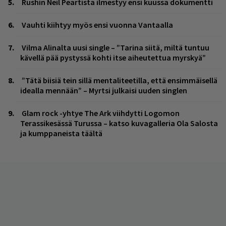
Rushin Neil Peartista ilmestyy ensi kuussa dokumentti
Vauhti kiihtyy myös ensi vuonna Vantaalla
Vilma Alinalta uusi single – ”Tarina siitä, miltä tuntuu
kävellä pää pystyssä kohti itse aiheutettua myrskyä”
”Tätä biisiä tein sillä mentaliteetilla, että ensimmäisellä
idealla mennään” – Myrtsi julkaisi uuden singlen
Glam rock -yhtye The Ark viihdytti Logomon
Terassikesässä Turussa – katso kuvagalleria Ola Salosta
ja kumppaneista täältä