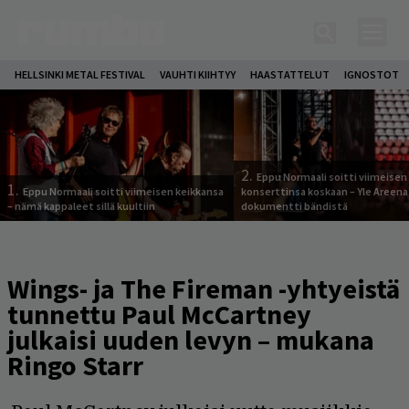
HELLSINKI METAL FESTIVAL
VAUHTI KIIHTYY
HAASTATTELUT
IGNOSTOT
2.
Eppu Normaali soitti viimeisen
1.
Eppu Normaali soitti viimeisen keikkansa
konserttinsa koskaan – Yle Areena
– nämä kappaleet sillä kuultiin
dokumentti bändistä
Wings- ja The Fireman -yhtyeistä
tunnettu Paul McCartney
julkaisi uuden levyn – mukana
Ringo Starr