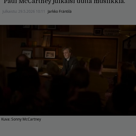
Paul McCartney julkaisi uutta musiikkia.
Julkaistu:
29.5.2026 10:11
Jarkko Fräntilä
Kuva: Sonny McCartney