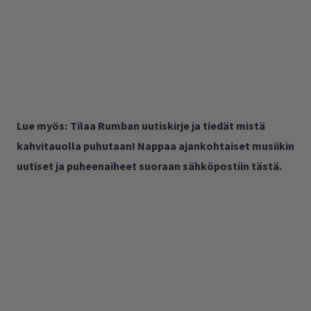
Lue myös:
Tilaa Rumban uutiskirje ja tiedät mistä
kahvitauolla puhutaan! Nappaa ajankohtaiset musiikin
uutiset ja puheenaiheet suoraan sähköpostiin tästä.