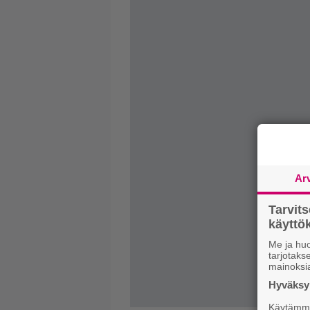
Ar
Tarvit
käytt
Me ja huo
tarjotak
mainoksi
Hyväksym
Käytämme 