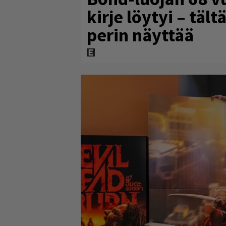
kirje löytyi – täl
perin näyttää