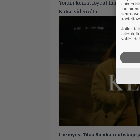
Yonan keikat löydät hänen Faceb
esimerkiks
tutustuma
Katso video alta.
seuraaval
käytettäv
Jotkin te
oikeutett
välilehdel
Lue myös:
Tilaa Rumban uutiskirje 