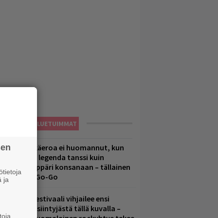
LUETUIMMAT
sen
1 vuoden ikäeroa ei huomannut, kun
uomirockin legenda tanssi kuin
lohopea-räppäri konsanaan – tällainen
tietoja
li Jytäkesä Go-Go
 ja
elsinkiläisfestivaali vihjailee ensi
uoden pääesiintyjästä tällä kuvalla –
toja