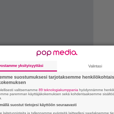
vostamme yksityisyyttäsi
Valintasi
semme suostumuksesi tarjotaksemme henkilökohtai
4
s
ökokemuksen
e
lellisesti valitsemamme
89 teknologiakumppania
hyödynnämme henkilö
o
semme paremman käyttäjäkokemuksen sekä kohdentaaksemme sisältöä
a.
H
ällä suostut tietojesi käyttöön seuraavasti
v
laitetunnisteita ja tallennamme evästeitä laitteellesi saadaksemme tie