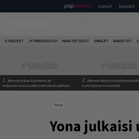
Como.fi
Episodi.fi
ETUSIVU
UUTISET
HAASTAT
STEELFEST
JYTÄKESÄ GO GO
HAASTATTELUT
SINGLET
IGNOSTOT
L
1.
2.
Weezer palaa Suomeen yli
Äärimetallifestivaali Hyvinkäällä
neljännesvuosisadan odotuksen jälkeen
esiintyjiä ensi vuodelle
Yona
Yona julkaisi