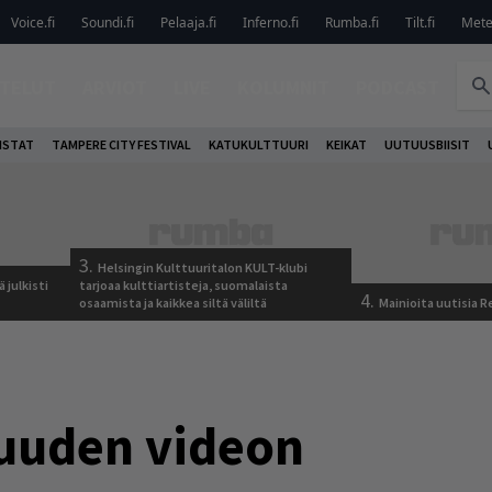
Voice.fi
Soundi.fi
Pelaaja.fi
Inferno.fi
Rumba.fi
Tilt.fi
Metel
TELUT
ARVIOT
LIVE
KOLUMNIT
PODCAST
ISTAT
TAMPERE CITY FESTIVAL
KATUKULTTUURI
KEIKAT
UUTUUSBIISIT
3.
Helsingin Kulttuuritalon KULT-klubi
 julkisti
tarjoaa kulttiartisteja, suomalaista
4.
osaamista ja kaikkea siltä väliltä
Mainioita uutisia 
 uuden videon