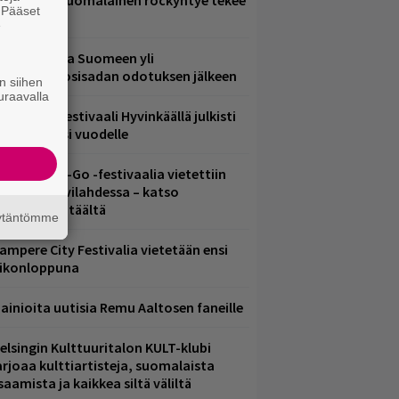
akastettu suomalainen rockyhtye tekee
. Pääset
aluun?
e
eezer palaa Suomeen yli
eljännesvuosisadan odotuksen jälkeen
n siihen
uraavalla
ärimetallifestivaali Hyvinkäällä julkisti
iintyjiä ensi vuodelle
ytäkesä Go-Go -festivaalia vietettiin
elsingin Suvilahdessa – katso
uvagalleria täältä
äytäntömme
ampere City Festivalia vietetään ensi
iikonloppuna
ainioita uutisia Remu Aaltosen faneille
elsingin Kulttuuritalon KULT-klubi
arjoaa kulttiartisteja, suomalaista
saamista ja kaikkea siltä väliltä