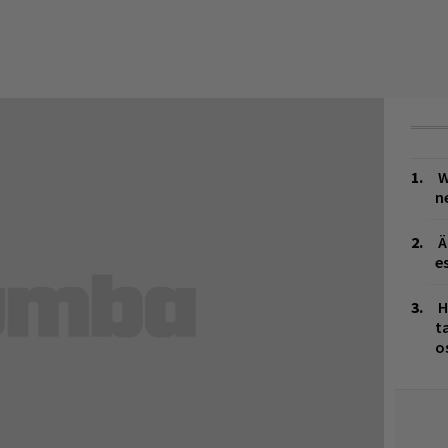
W
n
Ä
es
H
t
o