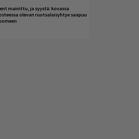
ent mainittu, ja syystä: kovassa
osteessa olevan ruotsalaisyhtye saapuu
uomeen