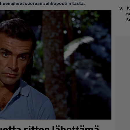
puheenaiheet suoraan sähköpostiin tästä.
K
n
S
uotta sitten lähettämä