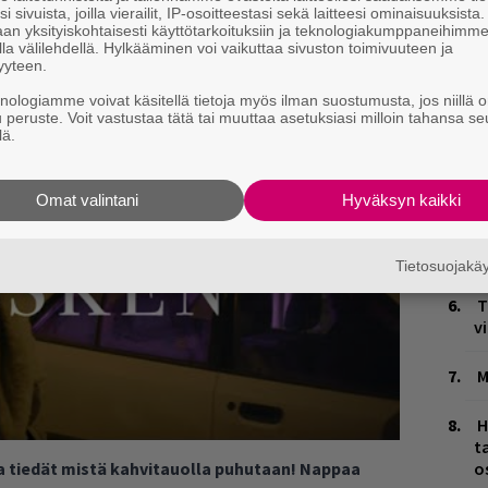
r
ook-sivuilltaan
täältä
.
i sivuista, joilla vierailit, IP-osoitteestasi sekä laitteesi ominaisuuksista
p
an yksityiskohtaisesti käyttötarkoituksiin ja teknologiakumppaneihimm
la välilehdellä. Hylkääminen voi vaikuttaa sivuston toimivuuteen ja
yyteen.
W
n
knologiamme voivat käsitellä tietoja myös ilman suostumusta, jos niillä o
u peruste. Voit vastustaa tätä tai muuttaa asetuksiasi milloin tahansa se
lä.
Ä
es
Omat valintani
Hyväksyn kaikki
J
H
k
Tietosuojak
T
v
M
H
t
o
ja tiedät mistä kahvitauolla puhutaan! Nappaa