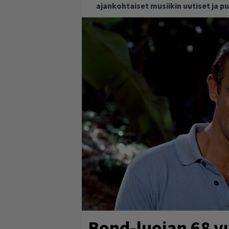
ajankohtaiset musiikin uutiset ja 
Bond-luojan 68 v