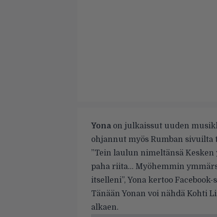
Yona
on julkaissut uuden musik
ohjannut myös Rumban sivuilta 
”Tein laulun nimeltänsä Kesken y
paha riita… Myöhemmin ymmärsin
itselleni”, Yona kertoo Facebook-s
Tänään Yonan voi nähdä Kohti Lin
alkaen.