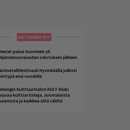
LUETUIMMAT NYT
eezer palaa Suomeen yli
eljännesvuosisadan odotuksen jälkeen
ärimetallifestivaali Hyvinkäällä julkisti
iintyjiä ensi vuodelle
elsingin Kulttuuritalon KULT-klubi
arjoaa kulttiartisteja, suomalaista
saamista ja kaikkea siltä väliltä