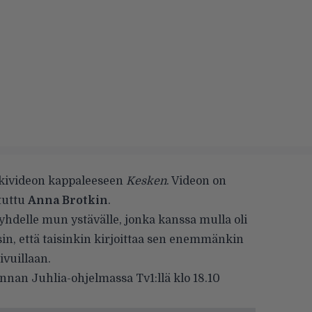
kivideon kappaleeseen
Kesken
. Videon on
tuttu
Anna Brotkin
.
hdelle mun ystävälle, jonka kanssa mulla oli
, että taisinkin kirjoittaa sen enemmänkin
ivuillaan.
nan Juhlia-ohjelmassa Tv1:llä klo 18.10