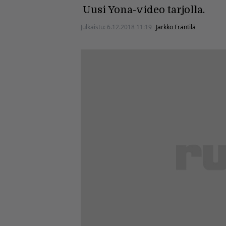
Uusi Yona-video tarjolla.
Julkaistu:
6.12.2018 11:19
Jarkko Fräntilä