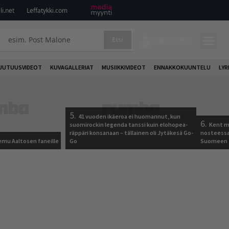
i.net
Leffatykki.com
Etsi
KIRJAUDU
UUTUUSVIDEOT
KUVAGALLERIAT
MUSIIKKIVIDEOT
ENNAKKOKUUNTELU
LYR
5.
41 vuoden ikäeroa ei huomannut, kun
6.
suomirockin legenda tanssi kuin elohopea-
Kent ma
räppäri konsanaan – tällainen oli Jytäkesä Go-
nosteessa
Remu Aaltosen faneille
Go
Suomeen