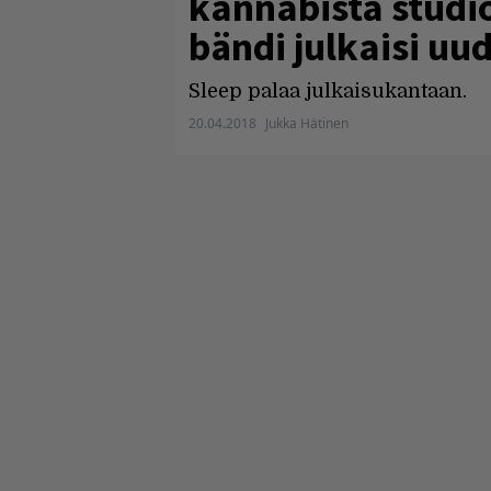
kannabista studi
bändi julkaisi uu
Sleep palaa julkaisukantaan.
20.04.2018
Jukka Hätinen