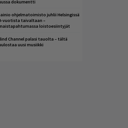
uussa dokumentti
ainio ohjelmatoimisto juhlii Helsingissä
0-vuotista taivaltaan –
lmaistapahtumassa loistoesiintyjät
lind Channel palasi tauolta – tältä
uulostaa uusi musiikki