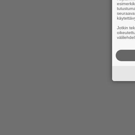
esimerkiks
tutustuma
seuraaval
käytettäv
Jotkin te
oikeutett
välilehdel