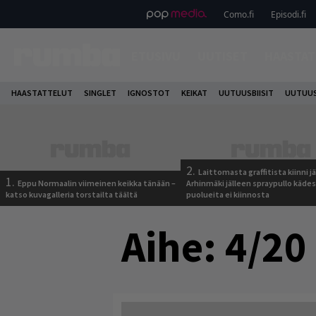
Como.fi
Episodi.fi
ETUSIVU
UUTISET
HAASTAT
HAASTATTELUT
SINGLET
IGNOSTOT
KEIKAT
UUTUUSBIISIT
UUTUUS
2.
Laittomasta graffitista kiinni 
1.
Eppu Normaalin viimeinen keikka tänään –
Arhinmäki jälleen spraypullo kädes
katso kuvagalleria torstailta täältä
puolueita ei kiinnosta
Aihe:
4/20