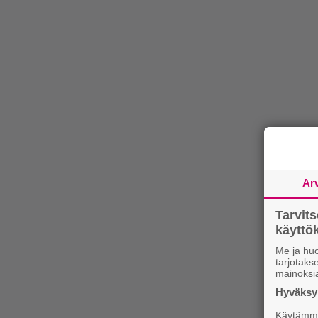
Ar
Tarvit
käytt
Me ja huo
tarjotak
mainoksi
Hyväksym
Käytämme 