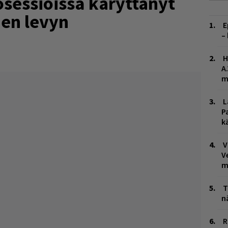
osessioissa käryttänyt
den levyn
E
–
H
A
m
L
P
k
V
V
m
T
n
R