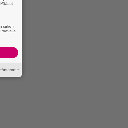
. Pääset
e
n siihen
uraavalla
äytäntömme