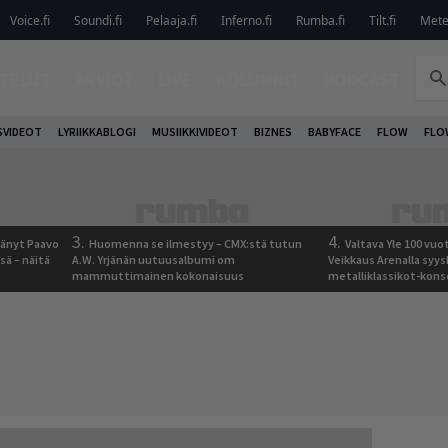
Voice.fi
Soundi.fi
Pelaaja.fi
Inferno.fi
Rumba.fi
Tilt.fi
Metel
TELUT
ARVIOT
LIVE
KOLUMNIT
PODCAST
VIDEOT
LYRIIKKABLOGI
MUSIIKKIVIDEOT
BIZNES
BABYFACE
FLOW
FLO
3.
4.
jäänyt Paavo
Huomenna se ilmestyy – CMX:stä tutun
Valtava Yle 100 vu
sä – näitä
A.W. Yrjänän uutuusalbumi om
Veikkaus Arenalla syy
mammuttimainen kokonaisuus
metalliklassikot-kons