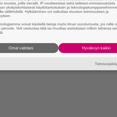
i sivuista, joilla vierailit, IP-osoitteestasi sekä laitteesi ominaisuuksista
an yksityiskohtaisesti käyttötarkoituksiin ja teknologiakumppaneihimm
la välilehdellä. Hylkääminen voi vaikuttaa sivuston toimivuuteen ja
yyteen.
knologiamme voivat käsitellä tietoja myös ilman suostumusta, jos niillä o
u peruste. Voit vastustaa tätä tai muuttaa asetuksiasi milloin tahansa se
lä.
Omat valintani
Hyväksyn kaikki
Tietosuojak