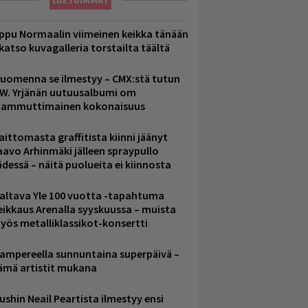
LUETUIMMAT
ppu Normaalin viimeinen keikka tänään
 katso kuvagalleria torstailta täältä
uomenna se ilmestyy – CMX:stä tutun
.W. Yrjänän uutuusalbumi om
ammuttimainen kokonaisuus
aittomasta graffitista kiinni jäänyt
aavo Arhinmäki jälleen spraypullo
ädessä – näitä puolueita ei kiinnosta
altava Yle 100 vuotta -tapahtuma
eikkaus Arenalla syyskuussa – muista
yös metalliklassikot-konsertti
ampereella sunnuntaina superpäivä –
ämä artistit mukana
ushin Neail Peartista ilmestyy ensi