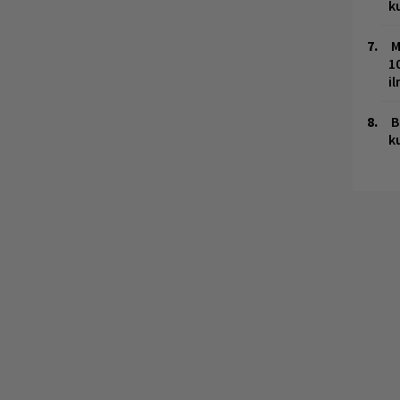
k
M
1
i
B
k