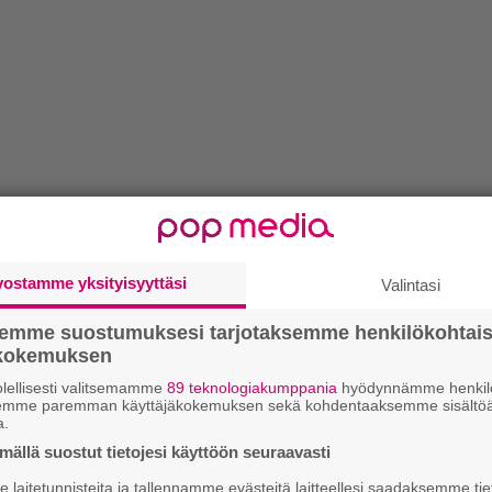
vostamme yksityisyyttäsi
Valintasi
semme suostumuksesi tarjotaksemme henkilökohtai
ökokemuksen
lellisesti valitsemamme
89 teknologiakumppania
hyödynnämme henkilö
semme paremman käyttäjäkokemuksen sekä kohdentaaksemme sisältöä
a.
ällä suostut tietojesi käyttöön seuraavasti
laitetunnisteita ja tallennamme evästeitä laitteellesi saadaksemme tie