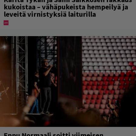
kukoistaa – vähäpukeista hempeilyä ja
leveitä virnistyksiä laiturilla
Eppu Normaali soitti viimeisen