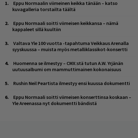
Eppu Normaalin viimeinen keikka tänään – katso
kuvagalleria torstailta täältä
Eppu Normaali soitti viimeisen keikkansa – nämä
kappaleet sillä kuultiin
Valtava Yle 100 vuotta -tapahtuma Veikkaus Arenalla
syyskuussa – muista myös metalliklassikot-konsertti
Huomenna se ilmestyy – CMX:stä tutun A.W. Yrjänän
uutuusalbumi om mammuttimainen kokonaisuus
Rushin Neil Peartista ilmestyy ensi kuussa dokumentti
Eppu Normaali soitti viimeisen konserttinsa koskaan –
Yle Areenassa nyt dokumentti bändistä