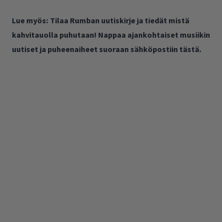
Lue myös:
Tilaa Rumban uutiskirje ja tiedät mistä
kahvitauolla puhutaan! Nappaa ajankohtaiset musiikin
uutiset ja puheenaiheet suoraan sähköpostiin tästä.