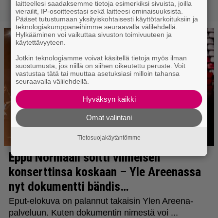
laitteellesi saadaksemme tietoja esimerkiksi sivuista, joilla
vierailit, IP-osoitteestasi sekä laitteesi ominaisuuksista.
Pääset tutustumaan yksityiskohtaisesti käyttötarkoituksiin ja
teknologiakumppaneihimme seuraavalla välilehdellä.
Hylkääminen voi vaikuttaa sivuston toimivuuteen ja
käytettävyyteen.
Jotkin teknologiamme voivat käsitellä tietoja myös ilman
suostumusta, jos niillä on siihen oikeutettu peruste. Voit
vastustaa tätä tai muuttaa asetuksiasi milloin tahansa
seuraavalla välilehdellä.
Hyväksyn kaikki
Omat valintani
Tietosuojakäytäntömme