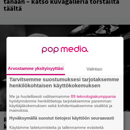
tänään – katso kuvagalleria torstailta
täältä
Arvostamme yksityisyyttäsi
Valintasi
Tarvitsemme suostumuksesi tarjotaksemme
henkilökohtaisen käyttökokemuksen
Me ja huolellisesti valitsemamme
89 teknologiakumppania
hyödynnämme henkilötietoja tarjotaksemme paremman
käyttäjäkokemuksen sekä kohdentaaksemme sisältöä ja
mainoksia.
Rushin Neil Peartista ilmestyy ensi
Hyväksymällä suostut tietojesi käyttöön seuraavasti
kuussa dokumentti
Käytämme laitetunnisteita ja tallennamme evästeitä