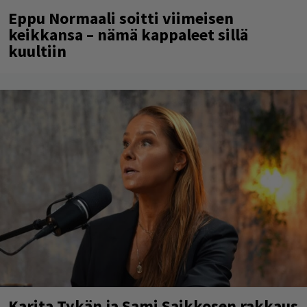
Eppu Normaali soitti viimeisen
keikkansa – nämä kappaleet sillä
kuultiin
Karita Tykän ja Sami Saikkosen rakkaus