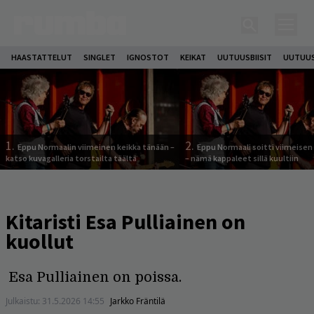
HAASTATTELUT
SINGLET
IGNOSTOT
KEIKAT
UUTUUSBIISIT
UUTUUS
1.
2.
Eppu Normaalin viimeinen keikka tänään –
Eppu Normaali soitti viimeisen
katso kuvagalleria torstailta täältä
– nämä kappaleet sillä kuultiin
Kitaristi Esa Pulliainen on
kuollut
Esa Pulliainen on poissa.
Julkaistu:
31.5.2026 14:55
Jarkko Fräntilä