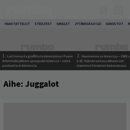
HAASTATTELUT
STEELFEST
SINGLET
JYTÄKESÄ GO GO
IGNOSTOT
K
1.
2.
Laittomasta graffitista kiinni jäänyt Paavo
Huomenna se ilmestyy – CMX:s
Arhinmäki jälleen spraypullo kädessä – näitä
A.W. Yrjänän uutuusalbumi om
puolueita ei kiinnosta
mammuttimainen kokonaisuus
Aihe:
Juggalot