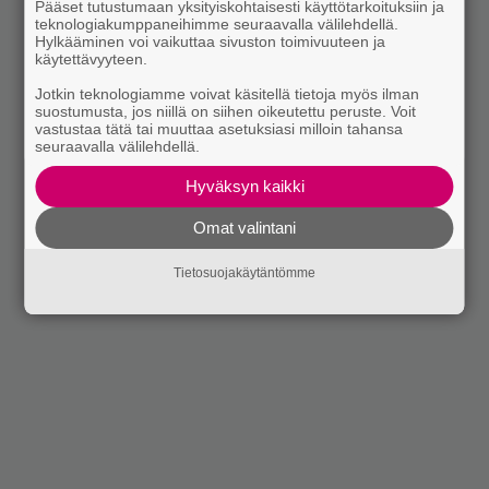
Pääset tutustumaan yksityiskohtaisesti käyttötarkoituksiin ja
teknologiakumppaneihimme seuraavalla välilehdellä.
Hylkääminen voi vaikuttaa sivuston toimivuuteen ja
käytettävyyteen.
Jotkin teknologiamme voivat käsitellä tietoja myös ilman
suostumusta, jos niillä on siihen oikeutettu peruste. Voit
vastustaa tätä tai muuttaa asetuksiasi milloin tahansa
seuraavalla välilehdellä.
Hyväksyn kaikki
Omat valintani
Tietosuojakäytäntömme