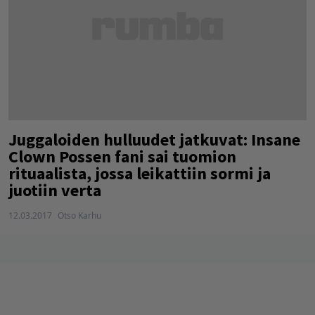
Juggaloiden hulluudet jatkuvat: Insane
Clown Possen fani sai tuomion
rituaalista, jossa leikattiin sormi ja
juotiin verta
12.03.2017
Otso Karhu