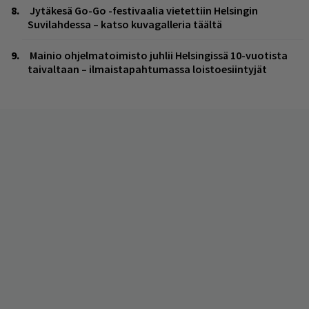
Jytäkesä Go-Go -festivaalia vietettiin Helsingin
Suvilahdessa – katso kuvagalleria täältä
Mainio ohjelmatoimisto juhlii Helsingissä 10-vuotista
taivaltaan – ilmaistapahtumassa loistoesiintyjät