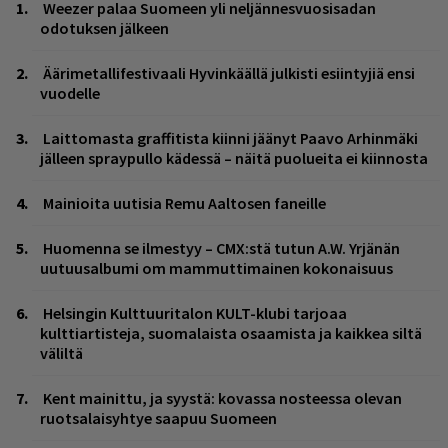
Weezer palaa Suomeen yli neljännesvuosisadan
odotuksen jälkeen
Äärimetallifestivaali Hyvinkäällä julkisti esiintyjiä ensi
vuodelle
Laittomasta graffitista kiinni jäänyt Paavo Arhinmäki
jälleen spraypullo kädessä – näitä puolueita ei kiinnosta
Mainioita uutisia Remu Aaltosen faneille
Huomenna se ilmestyy – CMX:stä tutun A.W. Yrjänän
uutuusalbumi om mammuttimainen kokonaisuus
Helsingin Kulttuuritalon KULT-klubi tarjoaa
kulttiartisteja, suomalaista osaamista ja kaikkea siltä
väliltä
Kent mainittu, ja syystä: kovassa nosteessa olevan
ruotsalaisyhtye saapuu Suomeen