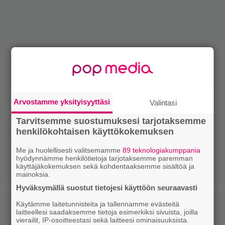
Arvostamme yksityisyyttäsi
Valintasi
Tarvitsemme suostumuksesi tarjotaksemme
henkilökohtaisen käyttökokemuksen
Me ja huolellisesti valitsemamme
89 teknologiakumppania
hyödynnämme henkilötietoja tarjotaksemme paremman
käyttäjäkokemuksen sekä kohdentaaksemme sisältöä ja
mainoksia.
Hyväksymällä suostut tietojesi käyttöön seuraavasti
Käytämme laitetunnisteita ja tallennamme evästeitä
laitteellesi saadaksemme tietoja esimerkiksi sivuista, joilla
vierailit, IP-osoitteestasi sekä laitteesi ominaisuuksista.