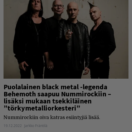
Puolalainen black metal -legenda
Behemoth saapuu Nummirockiin –
lisäksi mukaan tsekkiläinen
”törkymetalliorkesteri”
Nummirockiin oiva katras esiintyjiä lisää.
19.12.2022
Jarkko Fräntilä