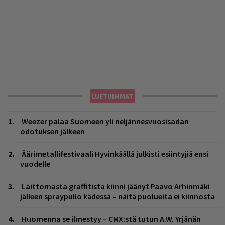
LUETUIMMAT
Weezer palaa Suomeen yli neljännesvuosisadan
odotuksen jälkeen
Äärimetallifestivaali Hyvinkäällä julkisti esiintyjiä ensi
vuodelle
Laittomasta graffitista kiinni jäänyt Paavo Arhinmäki
jälleen spraypullo kädessä – näitä puolueita ei kiinnosta
Huomenna se ilmestyy – CMX:stä tutun A.W. Yrjänän