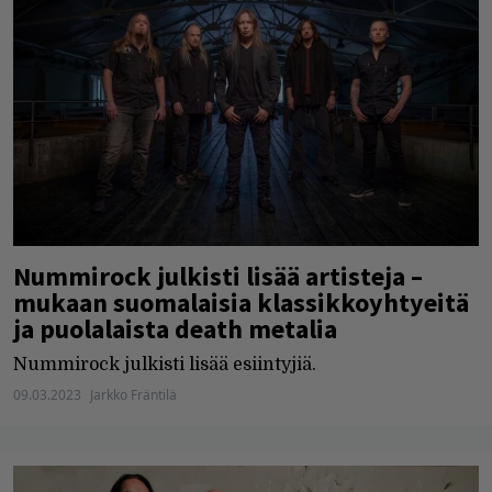
Nummirock julkisti lisää artisteja –
mukaan suomalaisia klassikkoyhtyeitä
ja puolalaista death metalia
Nummirock julkisti lisää esiintyjiä.
09.03.2023
Jarkko Fräntilä