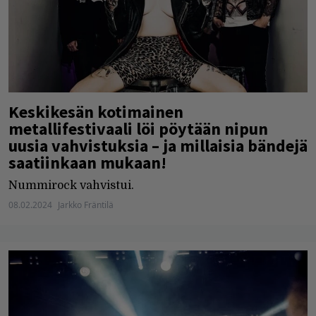
Keskikesän kotimainen
metallifestivaali löi pöytään nipun
uusia vahvistuksia – ja millaisia bändejä
saatiinkaan mukaan!
Nummirock vahvistui.
08.02.2024
Jarkko Fräntilä