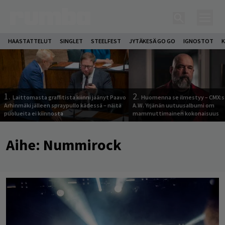
HAASTATTELUT
SINGLET
STEELFEST
JYTÄKESÄ GO GO
IGNOSTOT
K
1.
2.
Laittomasta graffitista kiinni jäänyt Paavo
Huomenna se ilmestyy – CMX:s
Arhinmäki jälleen spraypullo kädessä – näitä
A.W. Yrjänän uutuusalbumi om
puolueita ei kiinnosta
mammuttimainen kokonaisuus
Aihe:
Nummirock