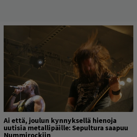
Ai että, joulun kynnyksellä hienoja
uutisia metallipäille: Sepultura saapuu
Nummirockiin