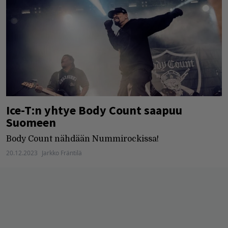
Ice-T:n yhtye Body Count saapuu
Suomeen
Body Count nähdään Nummirockissa!
20.12.2023
Jarkko Fräntilä