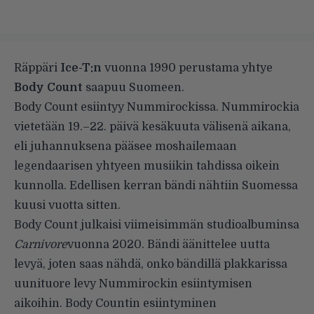
Räppäri
Ice-T:n
vuonna 1990 perustama yhtye
Body Count
saapuu Suomeen.
Body Count esiintyy Nummirockissa. Nummirockia
vietetään 19.–22. päivä kesäkuuta välisenä aikana,
eli juhannuksena pääsee moshailemaan
legendaarisen yhtyeen musiikin tahdissa oikein
kunnolla. Edellisen kerran bändi nähtiin Suomessa
kuusi vuotta sitten.
Body Count julkaisi viimeisimmän studioalbuminsa
Carnivore
vuonna 2020. Bändi äänittelee uutta
levyä, joten saas nähdä, onko bändillä plakkarissa
uunituore levy Nummirockin esiintymisen
aikoihin. Body Countin esiintyminen