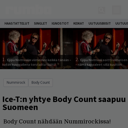
HAASTATTELUT
SINGLET
IGNOSTOT
KEIKAT
UUTUUSBIISIT
UUTUUS
1.
2.
Eppu Normaalin viimeinen keikka tänään –
Eppu Normaali soitti viimeisen
katso kuvagalleria torstailta täältä
– nämä kappaleet sillä kuultiin
Nummirock
Body Count
Ice-T:n yhtye Body Count saapuu
Suomeen
Body Count nähdään Nummirockissa!