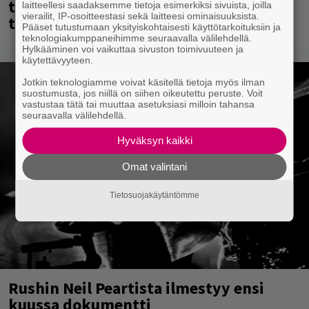
tänään – katso kuvagalleria torstailta
laitteellesi saadaksemme tietoja esimerkiksi sivuista, joilla
vierailit, IP-osoitteestasi sekä laitteesi ominaisuuksista.
täältä
Pääset tutustumaan yksityiskohtaisesti käyttötarkoituksiin ja
teknologiakumppaneihimme seuraavalla välilehdellä.
Hylkääminen voi vaikuttaa sivuston toimivuuteen ja
käytettävyyteen.
Jotkin teknologiamme voivat käsitellä tietoja myös ilman
suostumusta, jos niillä on siihen oikeutettu peruste. Voit
vastustaa tätä tai muuttaa asetuksiasi milloin tahansa
seuraavalla välilehdellä.
Hyväksyn kaikki
Omat valintani
Tietosuojakäytäntömme
Rushin Neil Peartista ilmestyy ensi
kuussa dokumentti