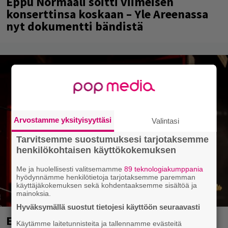
Eppu Normaali soitti viimeisen
konserttinsa koskaan – Yle Areenassa
nyt dokumentti bändistä
Arvostamme yksityisyyttäsi
Valintasi
Tarvitsemme suostumuksesi tarjotaksemme
henkilökohtaisen käyttökokemuksen
Me ja huolellisesti valitsemamme
89 teknologiakumppania
hyödynnämme henkilötietoja tarjotaksemme paremman
käyttäjäkokemuksen sekä kohdentaaksemme sisältöä ja
mainoksia.
Hyväksymällä suostut tietojesi käyttöön seuraavasti
Eppu Normaalin viimeinen keikka
Käytämme laitetunnisteita ja tallennamme evästeitä