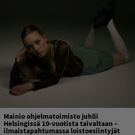
Mainio ohjelmatoimisto juhlii
Helsingissä 10-vuotista taivaltaan –
ilmaistapahtumassa loistoesiintyjät