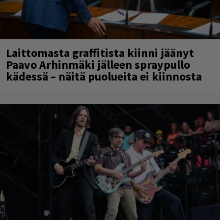
Laittomasta graffitista kiinni jäänyt
Paavo Arhinmäki jälleen spraypullo
kädessä – näitä puolueita ei kiinnosta