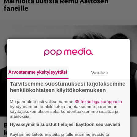
Mainioita uutisia Remu Aaltosen
faneille
Arvostamme yksityisyyttäsi
Valintasi
Tarvitsemme suostumuksesi tarjotaksemme
henkilökohtaisen käyttökokemuksen
Me ja huolellisesti valitsemamme
89 teknologiakumppania
hyödynnämme henkilötietoja tarjotaksemme paremman
käyttäjäkokemuksen sekä kohdentaaksemme sisältöä ja
mainoksia.
Blind Channel palasi tauolta – tältä
Hyväksymällä suostut tietojesi käyttöön seuraavasti
kuulostaa uusi musiikki
Käytämme laitetunnisteita ja tallennamme evästeitä