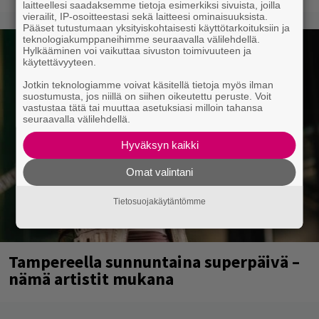
laitteellesi saadaksemme tietoja esimerkiksi sivuista, joilla
vierailit, IP-osoitteestasi sekä laitteesi ominaisuuksista.
Pääset tutustumaan yksityiskohtaisesti käyttötarkoituksiin ja
teknologiakumppaneihimme seuraavalla välilehdellä.
Hylkääminen voi vaikuttaa sivuston toimivuuteen ja
käytettävyyteen.
Jotkin teknologiamme voivat käsitellä tietoja myös ilman
suostumusta, jos niillä on siihen oikeutettu peruste. Voit
vastustaa tätä tai muuttaa asetuksiasi milloin tahansa
seuraavalla välilehdellä.
Hyväksyn kaikki
Omat valintani
Tietosuojakäytäntömme
Tampereella sunnuntaina superpäivä –
nämä artistit mukana