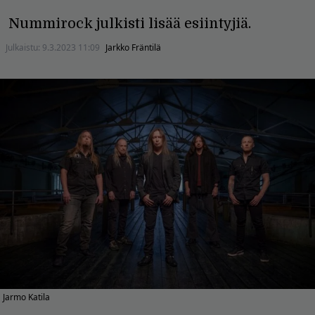
Nummirock julkisti lisää esiintyjiä.
Julkaistu:
9.3.2023 11:09
Jarkko Fräntilä
Jarmo Katila