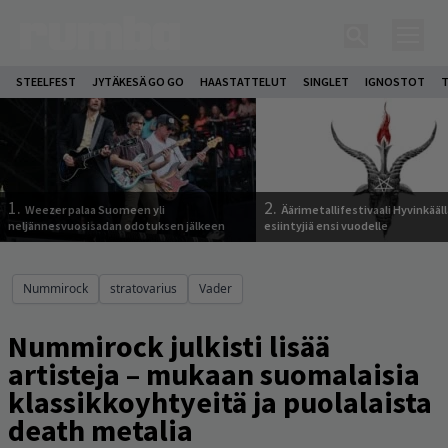
STEELFEST
JYTÄKESÄ GO GO
HAASTATTELUT
SINGLET
IGNOSTOT
T
1.
2.
Weezer palaa Suomeen yli
Äärimetallifestivaali Hyvinkäällä
neljännesvuosisadan odotuksen jälkeen
esiintyjiä ensi vuodelle
Nummirock
stratovarius
Vader
Nummirock julkisti lisää
artisteja – mukaan suomalaisia
klassikkoyhtyeitä ja puolalaista
death metalia