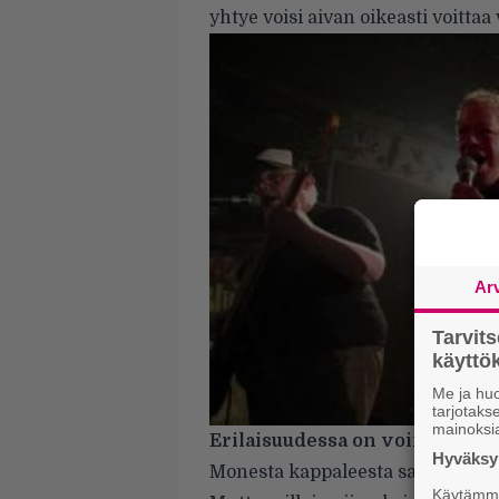
yhtye voisi aivan oikeasti voitta
Ar
Tarvit
käytt
Me ja huo
tarjotak
mainoksi
Erilaisuudessa on voimaa
Hyväksym
Monesta kappaleesta sanotaan her
Käytämme 