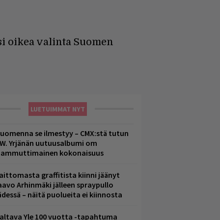
isi oikea valinta Suomen
LUETUIMMAT NYT
uomenna se ilmestyy – CMX:stä tutun
.W. Yrjänän uutuusalbumi om
ammuttimainen kokonaisuus
aittomasta graffitista kiinni jäänyt
aavo Arhinmäki jälleen spraypullo
ädessä – näitä puolueita ei kiinnosta
altava Yle 100 vuotta -tapahtuma