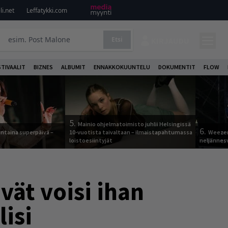
i.net
Leffatykki.com
Etsi
KIRJAUDU
STIVAALIT
BIZNES
ALBUMIT
ENNAKKOKUUNTELU
DOKUMENTIT
FLOW
5.
Mainio ohjelmatoimisto juhlii Helsingissä
6.
ntaina superpäivä –
10-vuotista taivaltaan – ilmaistapahtumassa
Weezer
loistoesiintyjät
neljännes
vät voisi ihan
lisi