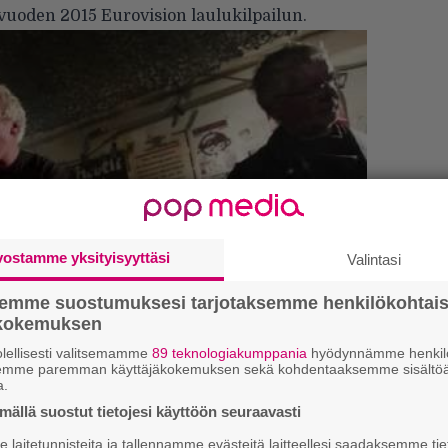
a vuoden 2015 Eurovision laulukilpailun.
vostamme yksityisyyttäsi
Valintasi
semme suostumuksesi tarjotaksemme henkilökohtai
ökokemuksen
H
lellisesti valitsemamme
89 teknologiakumppania
hyödynnämme henkilö
A
semme paremman käyttäjäkokemuksen sekä kohdentaaksemme sisältöä
m
a.
ällä suostut tietojesi käyttöön seuraavasti
L
kästi, että kylläpä kuulostaa euroviisulta.
P
laitetunnisteita ja tallennamme evästeitä laitteellesi saadaksemme tie