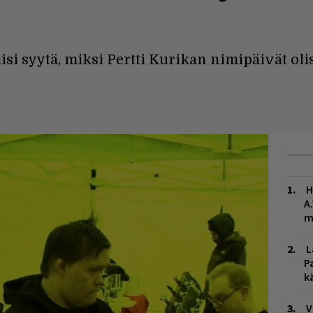
si syytä, miksi Pertti Kurikan nimipäivät ol
H
A
m
L
P
k
V