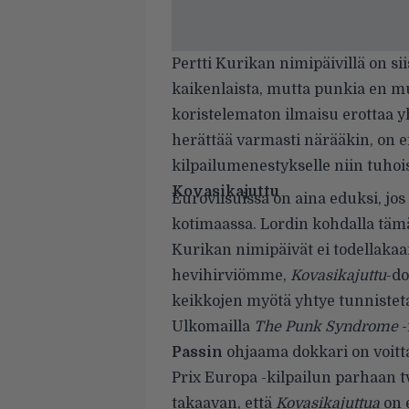
Pertti Kurikan nimipäivillä on si
kaikenlaista, mutta punkia en m
koristelematon ilmaisu erottaa y
herättää varmasti närääkin, on e
kilpailumenestykselle niin tuho
Kovasikajuttu
Euroviisuissa on aina eduksi, jos
kotimaassa. Lordin kohdalla tämä 
Kurikan nimipäivät ei todellakaa
hevihirviömme,
Kovasikajuttu
-d
keikkojen myötä yhtye tunnistet
Ulkomailla
The Punk Syndrome
Passin
ohjaama dokkari on voitta
Prix Europa -kilpailun parhaan t
takaavan, että
Kovasikajuttua
on 