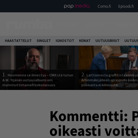
Como.fi
Episodi.fi
ETUSIVU
UUTISET
HAASTAT
HAASTATTELUT
SINGLET
IGNOSTOT
KEIKAT
UUTUUSBIISIT
UUTUUS
1.
2.
Huomenna se ilmestyy – CMX:stä tutun
Laittomasta graffitista kiinni 
A.W. Yrjänän uutuusalbumi om
Arhinmäki jälleen spraypullo kädes
mammuttimainen kokonaisuus
puolueita ei kiinnosta
Kommentti: Pe
oikeasti voitt