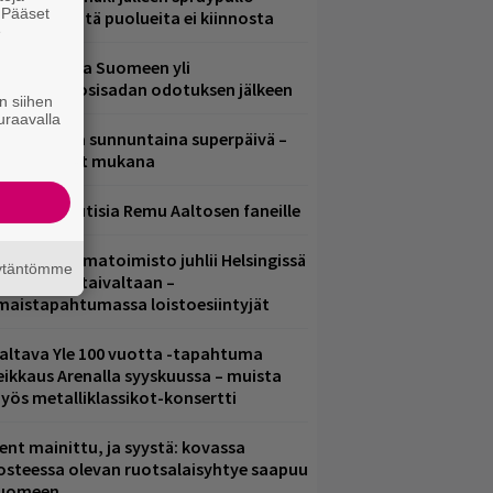
. Pääset
ädessä – näitä puolueita ei kiinnosta
e
eezer palaa Suomeen yli
eljännesvuosisadan odotuksen jälkeen
n siihen
uraavalla
ampereella sunnuntaina superpäivä –
ämä artistit mukana
ainioita uutisia Remu Aaltosen faneille
ainio ohjelmatoimisto juhlii Helsingissä
äytäntömme
0-vuotista taivaltaan –
lmaistapahtumassa loistoesiintyjät
altava Yle 100 vuotta -tapahtuma
eikkaus Arenalla syyskuussa – muista
yös metalliklassikot-konsertti
ent mainittu, ja syystä: kovassa
osteessa olevan ruotsalaisyhtye saapuu
uomeen