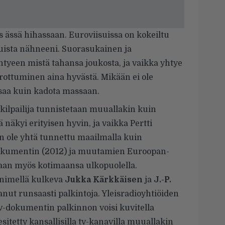
is ässä hihassaan. Euroviisuissa on kokeiltu
uista nähneeni. Suorasukainen ja
htyeen mistä tahansa joukosta, ja vaikka yhtye
rottuminen aina hyvästä. Mikään ei ole
isaa kuin kadota massaan.
 kilpailija tunnistetaan muuallakin kuin
näkyi erityisen hyvin, ja vaikka Pertti
n ole yhtä tunnettu maailmalla kuin
okumentin (2012) ja muutamien Euroopan-
aan myös kotimaansa ulkopuolella.
-nimellä kulkeva
Jukka Kärkkäisen
ja
J.-P.
nut runsaasti palkintoja. Yleisradioyhtiöiden
v-dokumentin palkinnon voisi kuvitella
esitetty kansallisilla tv-kanavilla muuallakin