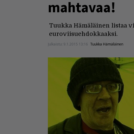
mahtavaa!
Tuukka Hämäläinen listaa vii
euroviisuehdokkaaksi.
Julkaistu:
9.1.2015 13:16
Tuukka Hämäläinen