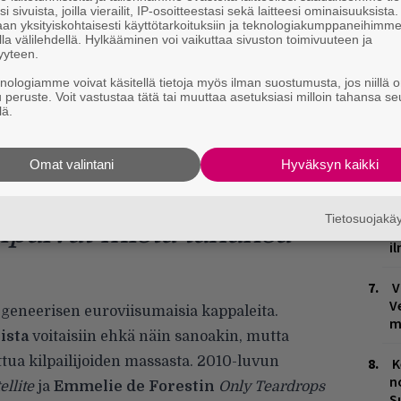
lta kuulostanut kappale on voittanut koko
i sivuista, joilla vierailit, IP-osoitteestasi sekä laitteesi ominaisuuksista
k
an yksityiskohtaisesti käyttötarkoituksiin ja teknologiakumppaneihimm
ole ollut hyvää onnea
Krista Siegfridsin
la välilehdellä. Hylkääminen voi vaikuttaa sivuston toimivuuteen ja
W
viisujen arkkityypeillä.
yyteen.
n
knologiamme voivat käsitellä tietoja myös ilman suostumusta, jos niillä o
a on kokeiltu
u peruste. Voit vastustaa tätä tai muuttaa asetuksiasi milloin tahansa se
lä.
T
, mutta punkia en muista
n
uorasukainen ja
Omat valintani
Hyväksyn kaikki
M
on ilmaisu erottaa Pertti
M
Tietosuojak
päivät mistä tahansa
1
i
V
V
o geneerisen euroviisumaisia kappaleita.
m
ista
voitaisiin ehkä näin sanoakin, mutta
ottua kilpailijoiden massasta. 2010-luvun
K
n
ellite
ja
Emmelie de Forestin
Only Teardrops
S