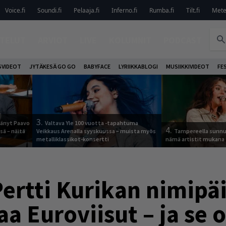
Voice.fi
Soundi.fi
Pelaaja.fi
Inferno.fi
Rumba.fi
Tilt.fi
Metel
TELUT
ARVIOT
LIVE
KOLUMNIT
PODCAST
VIDEOT
JYTÄKESÄ GO GO
BABYFACE
LYRIIKKABLOGI
MUSIIKKIVIDEOT
FE
3.
jäänyt Paavo
Valtava Yle 100 vuotta -tapahtuma
4.
sä – näitä
Veikkaus Arenalla syyskuussa – muista myös
Tampereella sunnu
metalliklassikot-konsertti
nämä artistit mukana
rtti Kurikan nimipäi
aa Euroviisut – ja se o