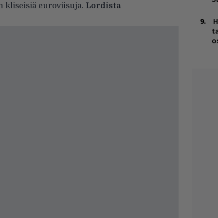
n kliseisiä euroviisuja.
Lordista
H
t
o