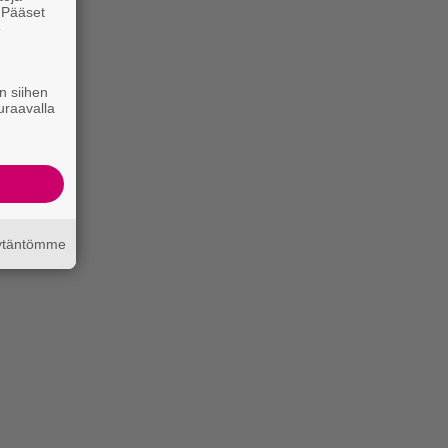
. Pääset
e
n siihen
uraavalla
äytäntömme