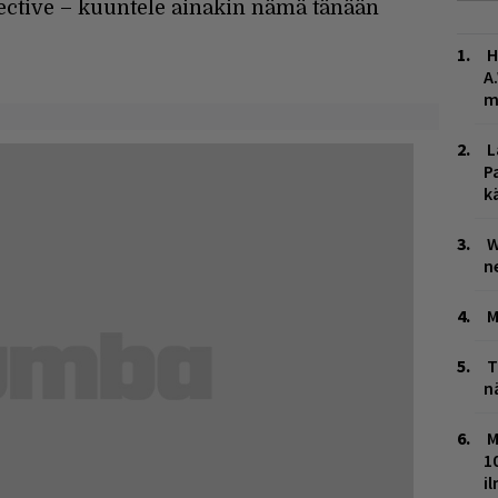
lective – kuuntele ainakin nämä tänään
H
A
m
L
P
k
W
n
M
T
n
M
1
i