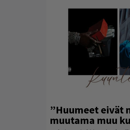
”Huumeet eivät my
muutama muu ku