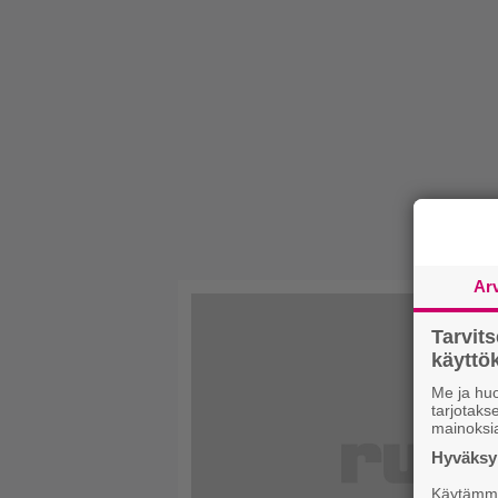
Ar
Tarvit
käytt
Me ja huo
tarjotak
mainoksi
Hyväksym
Käytämme 