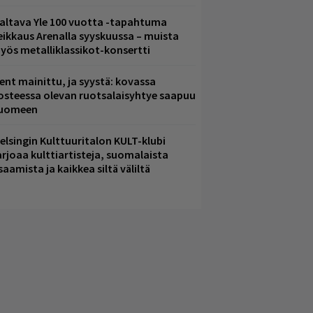
altava Yle 100 vuotta -tapahtuma
eikkaus Arenalla syyskuussa – muista
yös metalliklassikot-konsertti
ent mainittu, ja syystä: kovassa
osteessa olevan ruotsalaisyhtye saapuu
uomeen
elsingin Kulttuuritalon KULT-klubi
arjoaa kulttiartisteja, suomalaista
saamista ja kaikkea siltä väliltä