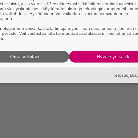
i sivuista, joilla vierailit, IP-osoitteestasi sekä laitteesi ominaisuuksista
an yksityiskohtaisesti käyttötarkoituksiin ja teknologiakumppaneihimm
la välilehdellä. Hylkääminen voi vaikuttaa sivuston toimivuuteen ja
yyteen.
knologiamme voivat käsitellä tietoja myös ilman suostumusta, jos niillä o
u peruste. Voit vastustaa tätä tai muuttaa asetuksiasi milloin tahansa se
lä.
si tarjolla epilepsiaa ja
 Animal Collective
Omat valintani
Hyväksyn kaikki
 musiikkivideollaan
Tietosuojak