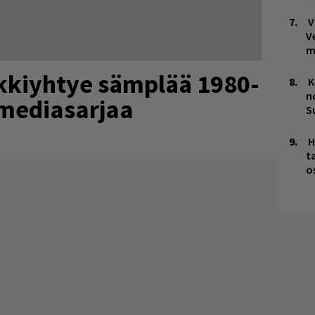
V
V
m
kkiyhtye sämplää 1980-
K
n
omediasarjaa
S
H
t
o