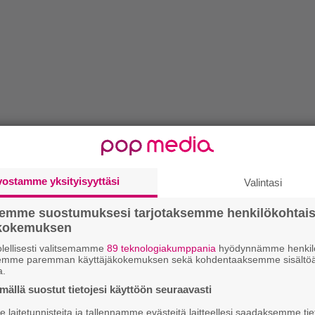
vostamme yksityisyyttäsi
Valintasi
semme suostumuksesi tarjotaksemme henkilökohtai
ökokemuksen
lellisesti valitsemamme
89 teknologiakumppania
hyödynnämme henkilö
semme paremman käyttäjäkokemuksen sekä kohdentaaksemme sisältöä
a.
ällä suostut tietojesi käyttöön seuraavasti
laitetunnisteita ja tallennamme evästeitä laitteellesi saadaksemme tie