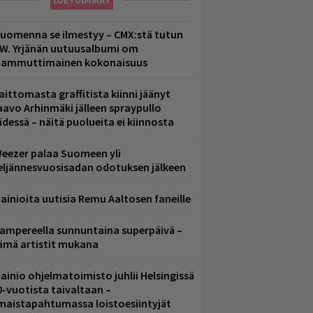
LUETUIMMAT
uomenna se ilmestyy – CMX:stä tutun
.W. Yrjänän uutuusalbumi om
ammuttimainen kokonaisuus
aittomasta graffitista kiinni jäänyt
aavo Arhinmäki jälleen spraypullo
ädessä – näitä puolueita ei kiinnosta
eezer palaa Suomeen yli
eljännesvuosisadan odotuksen jälkeen
ainioita uutisia Remu Aaltosen faneille
ampereella sunnuntaina superpäivä –
ämä artistit mukana
ainio ohjelmatoimisto juhlii Helsingissä
0-vuotista taivaltaan –
lmaistapahtumassa loistoesiintyjät