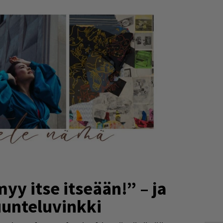
y itse itseään!” – ja
unteluvinkki