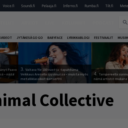
Voice.fi
Soundi.fi
Pelaaja.fi
Inferno.fi
Rumba.fi
Tilt.fi
Metel
TELUT
ARVIOT
LIVE
KOLUMNIT
PODCAST
VIDEOT
JYTÄKESÄ GO GO
BABYFACE
LYRIIKKABLOGI
FESTIVAALIT
MUSII
3.
jäänyt Paavo
Valtava Yle 100 vuotta -tapahtuma
4.
sä – näitä
Veikkaus Arenalla syyskuussa – muista myös
Tampereella sunnu
metalliklassikot-konsertti
nämä artistit mukana
imal Collective