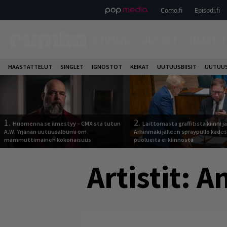
Como.fi
Episodi.fi
ETUSIVU
UUTISET
HAASTAT
HAASTATTELUT
SINGLET
IGNOSTOT
KEIKAT
UUTUUSBIISIT
UUTUUS
1.
2.
Huomenna se ilmestyy – CMX:stä tutun
Laittomasta graffitista kiinni 
A.W. Yrjänän uutuusalbumi om
Arhinmäki jälleen spraypullo kädes
mammuttimainen kokonaisuus
puolueita ei kiinnosta
Artistit:
An