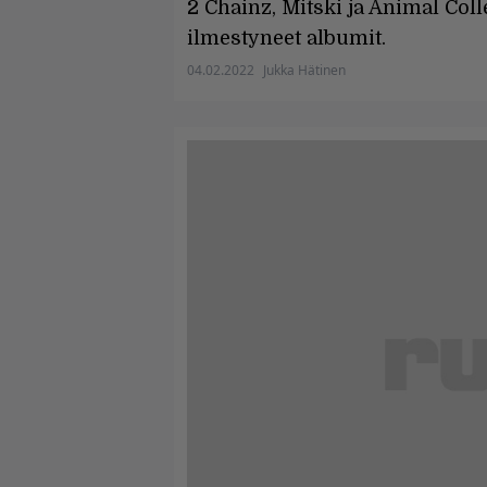
2 Chainz, Mitski ja Animal Col
ilmestyneet albumit.
04.02.2022
Jukka Hätinen