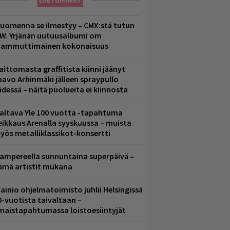
LUETUIMMAT
uomenna se ilmestyy – CMX:stä tutun
.W. Yrjänän uutuusalbumi om
ammuttimainen kokonaisuus
aittomasta graffitista kiinni jäänyt
aavo Arhinmäki jälleen spraypullo
ädessä – näitä puolueita ei kiinnosta
altava Yle 100 vuotta -tapahtuma
eikkaus Arenalla syyskuussa – muista
yös metalliklassikot-konsertti
ampereella sunnuntaina superpäivä –
ämä artistit mukana
ainio ohjelmatoimisto juhlii Helsingissä
0-vuotista taivaltaan –
lmaistapahtumassa loistoesiintyjät