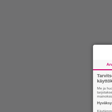
Ar
Tarvit
käytt
Me ja huo
tarjotak
mainoksi
Hyväksym
Käytämme 