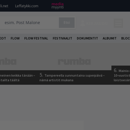
i.net
Leffatykki.com
Etsi
KIRJAUDU
DEOT
FLOW
FLOW FESTIVAL
FESTIVAALIT
DOKUMENTIT
ALBUMIT
BLOC
6.
Mainio 
5.
meinen keikka tänään –
Tampereella sunnuntaina superpäivä –
10-vuotis
tailta täältä
nämä artistit mukana
loistoesii