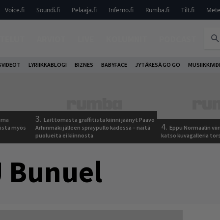
Voice.fi
Soundi.fi
Pelaaja.fi
Inferno.fi
Rumba.fi
Tilt.fi
Metel
TELUT
ARVIOT
LIVE
KOLUMNIT
PODCAST
VIDEOT
LYRIIKKABLOGI
BIZNES
BABYFACE
JYTÄKESÄ GO GO
MUSIIKKIVI
3.
tuma
Laittomasta graffitista kiinni jäänyt Paavo
4.
uista myös
Arhinmäki jälleen spraypullo kädessä – näitä
Eppu Normaalin vii
puolueita ei kiinnosta
katso kuvagalleria tors
 Bunuel