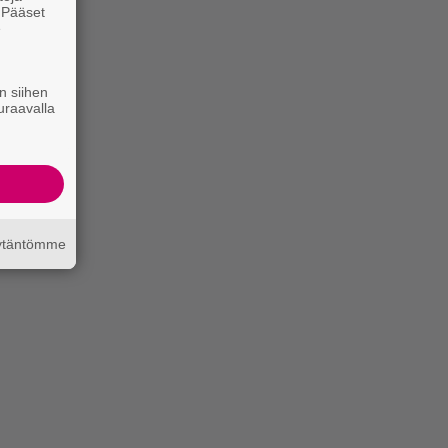
. Pääset
e
n siihen
uraavalla
äytäntömme