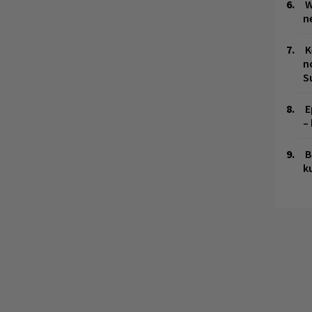
W
n
K
n
S
E
–
B
k