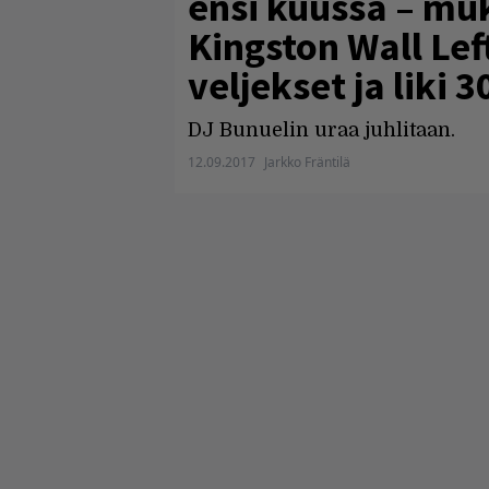
ensi kuussa – m
Kingston Wall Lef
veljekset ja liki 
DJ Bunuelin uraa juhlitaan.
12.09.2017
Jarkko Fräntilä