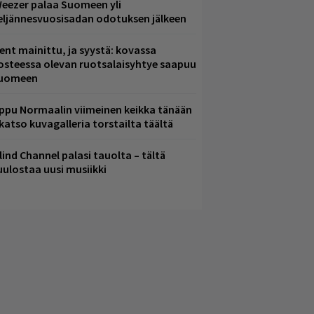
eezer palaa Suomeen yli
eljännesvuosisadan odotuksen jälkeen
ent mainittu, ja syystä: kovassa
osteessa olevan ruotsalaisyhtye saapuu
uomeen
ppu Normaalin viimeinen keikka tänään
 katso kuvagalleria torstailta täältä
lind Channel palasi tauolta – tältä
uulostaa uusi musiikki