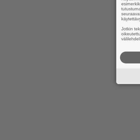
esimerkiks
tutustuma
seuraaval
käytettäv
Jotkin te
oikeutett
välilehdel