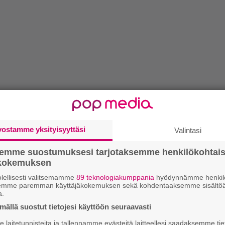
vostamme yksityisyyttäsi
Valintasi
semme suostumuksesi tarjotaksemme henkilökohtai
ökokemuksen
lellisesti valitsemamme
89 teknologiakumppania
hyödynnämme henkilö
semme paremman käyttäjäkokemuksen sekä kohdentaaksemme sisältöä
a.
ällä suostut tietojesi käyttöön seuraavasti
laitetunnisteita ja tallennamme evästeitä laitteellesi saadaksemme tie