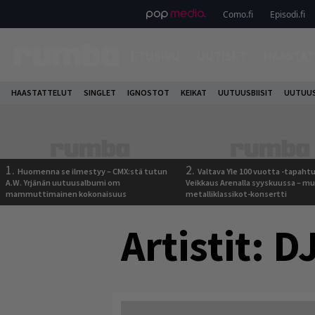
Como.fi
Episodi.fi
ETUSIVU
UUTISET
HAASTAT
HAASTATTELUT
SINGLET
IGNOSTOT
KEIKAT
UUTUUSBIISIT
UUTUUS
1.
2.
Huomenna se ilmestyy – CMX:stä tutun
Valtava Yle 100 vuotta -tapah
A.W. Yrjänän uutuusalbumi om
Veikkaus Arenalla syyskuussa – m
mammuttimainen kokonaisuus
metalliklassikot-konsertti
Artistit:
DJ