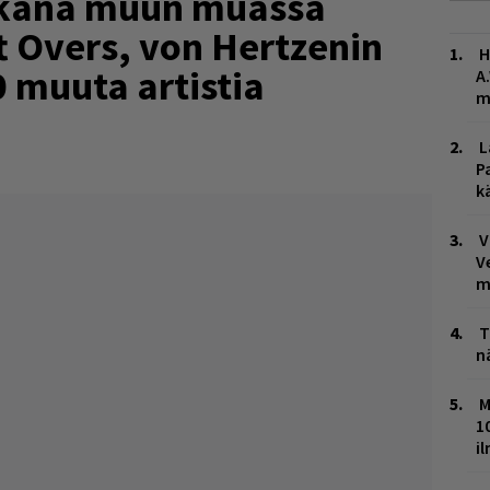
ukana muun muassa
t Overs, von Hertzenin
H
30 muuta artistia
A
m
L
P
k
V
V
m
T
n
M
1
i