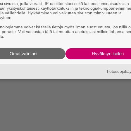
i sivuista, joilla vierailit, IP-osoitteestasi sekä laitteesi ominaisuuksista
an yksityiskohtaisesti käyttötarkoituksiin ja teknologiakumppaneihimm
la välilehdellä. Hylkääminen voi vaikuttaa sivuston toimivuuteen ja
yyteen.
knologiamme voivat käsitellä tietoja myös ilman suostumusta, jos niillä o
u peruste. Voit vastustaa tätä tai muuttaa asetuksiasi milloin tahansa se
lä.
Omat valintani
Hyväksyn kaikki
Tietosuojak