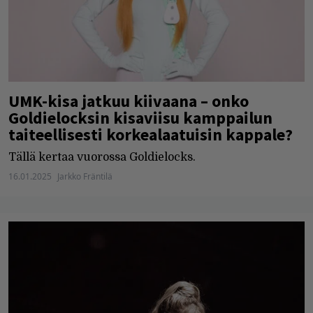
UMK-kisa jatkuu kiivaana – onko
Goldielocksin kisaviisu kamppailun
taiteellisesti korkealaatuisin kappale?
Tällä kertaa vuorossa Goldielocks.
16.01.2025
Jarkko Fräntilä