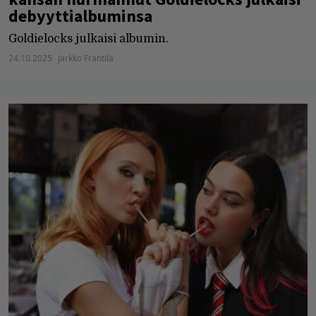
debyyttialbuminsa
Goldielocks julkaisi albumin.
24.10.2025
Jarkko Fräntilä