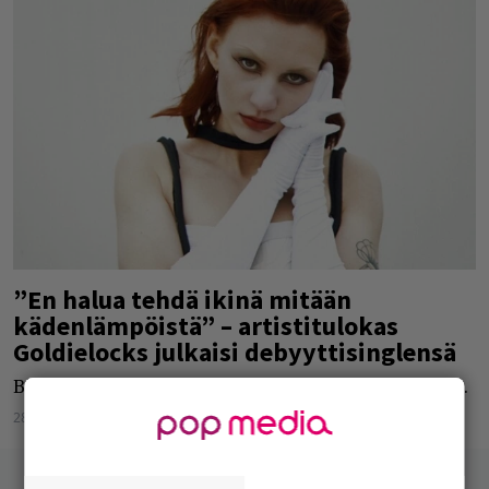
”En halua tehdä ikinä mitään
kädenlämpöistä” – artistitulokas
Goldielocks julkaisi debyyttisinglensä
Biisissä mennään dramaattiseen elokuvamaailmaan.
28.04.2023
Elli Muurikainen