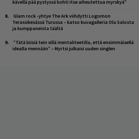
kävellä pää pystyssä kohti itse aiheutettua myrskyä”
Glam rock -yhtye The Ark viihdytti Logomon
Terassikesässä Turussa – katso kuvagalleria Ola Salosta
ja kumppaneista täältä
”Tätä biisiä tein sillä mentaliteetilla, että ensimmäisellä
idealla mennään” – Myrtsi julkaisi uuden singlen