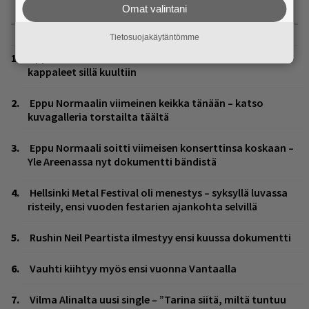
Omat valintani
LUETUIMMAT
Tietosuojakäytäntömme
Eppu Normaali soitti viimeisen keikkansa – nämä
kappaleet sillä kuultiin
Eppu Normaalin viimeinen keikka tänään – katso
kuvagalleria torstailta täältä
Eppu Normaali soitti viimeisen konserttinsa koskaan –
Yle Areenassa nyt dokumentti bändistä
Hellsinki Metal Festival oli menestys – syksyllä luvassa
risteily, ensi vuoden festarien ajankohta selvillä
Rushin Neil Peartista ilmestyy ensi kuussa dokumentti
Vauhti kiihtyy myös ensi vuonna Vantaalla
Vilma Alinalta uusi single – ”Tarina siitä, miltä tuntuu