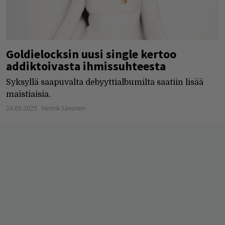
Goldielocksin uusi single kertoo
addiktoivasta ihmissuhteesta
Syksyllä saapuvalta debyyttialbumilta saatiin lisää
maistiaisia.
24.05.2025
Henrik Savonen