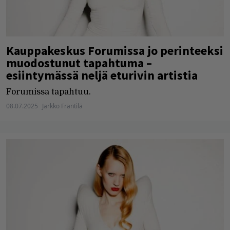
Kauppakeskus Forumissa jo perinteeksi
muodostunut tapahtuma –
esiintymässä neljä eturivin artistia
Forumissa tapahtuu.
08.07.2025
Jarkko Fräntilä