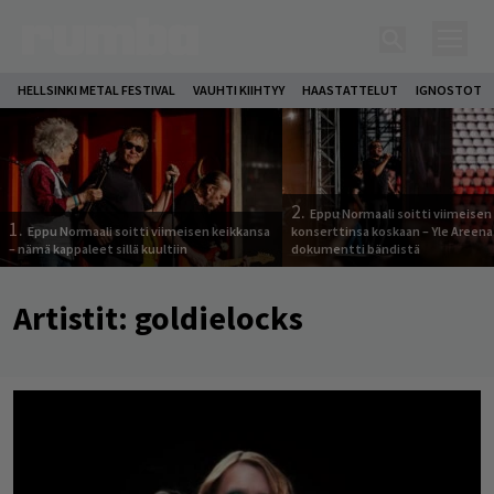
HELLSINKI METAL FESTIVAL
VAUHTI KIIHTYY
HAASTATTELUT
IGNOSTOT
2.
Eppu Normaali soitti viimeisen
1.
Eppu Normaali soitti viimeisen keikkansa
konserttinsa koskaan – Yle Areena
– nämä kappaleet sillä kuultiin
dokumentti bändistä
Artistit:
goldielocks