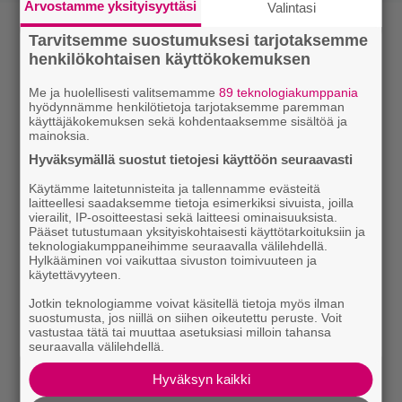
Arvostamme yksityisyyttäsi
Valintasi
Tarvitsemme suostumuksesi tarjotaksemme
henkilökohtaisen käyttökokemuksen
Me ja huolellisesti valitsemamme
89 teknologiakumppania
hyödynnämme henkilötietoja tarjotaksemme paremman
käyttäjäkokemuksen sekä kohdentaaksemme sisältöä ja
mainoksia.
Hyväksymällä suostut tietojesi käyttöön seuraavasti
Käytämme laitetunnisteita ja tallennamme evästeitä
laitteellesi saadaksemme tietoja esimerkiksi sivuista, joilla
vierailit, IP-osoitteestasi sekä laitteesi ominaisuuksista.
Pääset tutustumaan yksityiskohtaisesti käyttötarkoituksiin ja
teknologiakumppaneihimme seuraavalla välilehdellä.
Hylkääminen voi vaikuttaa sivuston toimivuuteen ja
käytettävyyteen.
Jotkin teknologiamme voivat käsitellä tietoja myös ilman
suostumusta, jos niillä on siihen oikeutettu peruste. Voit
vastustaa tätä tai muuttaa asetuksiasi milloin tahansa
seuraavalla välilehdellä.
Hyväksyn kaikki