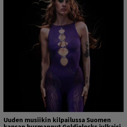
Uuden musiikin kilpailussa Suomen
kansan hurmannut Goldielocks julkaisi