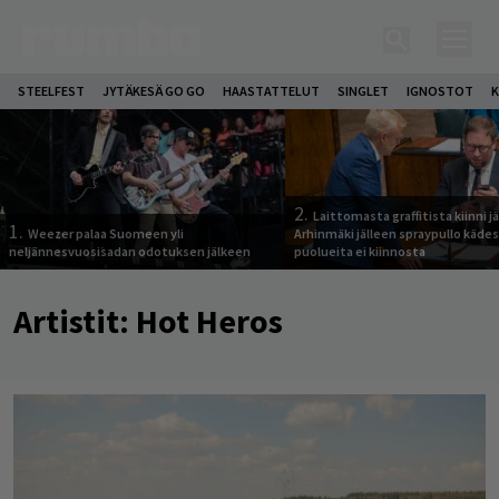
STEELFEST
JYTÄKESÄ GO GO
HAASTATTELUT
SINGLET
IGNOSTOT
K
2.
Laittomasta graffitista kiinni 
1.
Weezer palaa Suomeen yli
Arhinmäki jälleen spraypullo kädes
neljännesvuosisadan odotuksen jälkeen
puolueita ei kiinnosta
Artistit:
Hot Heros