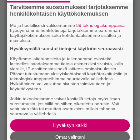
Tarvitsemme suostumuksesi tarjotaksemme
henkilökohtaisen käyttökokemuksen
Me ja huolellisesti valitsemamme
89 teknologiakumppania
hyödynnämme henkilötietoja tarjotaksemme paremman
käyttäjäkokemuksen sekä kohdentaaksemme sisältöä ja
mainoksia.
Hyväksymällä suostut tietojesi käyttöön seuraavasti
Käytämme laitetunnisteita ja tallennamme evästeitä
laitteellesi saadaksemme tietoja esimerkiksi sivuista, joilla
vierailit, IP-osoitteestasi sekä laitteesi ominaisuuksista.
Pääset tutustumaan yksityiskohtaisesti käyttötarkoituksiin ja
teknologiakumppaneihimme seuraavalla välilehdellä.
Hylkääminen voi vaikuttaa sivuston toimivuuteen ja
käytettävyyteen.
Jotkin teknologiamme voivat käsitellä tietoja myös ilman
suostumusta, jos niillä on siihen oikeutettu peruste. Voit
vastustaa tätä tai muuttaa asetuksiasi milloin tahansa
seuraavalla välilehdellä.
Hyväksyn kaikki
Omat valintani