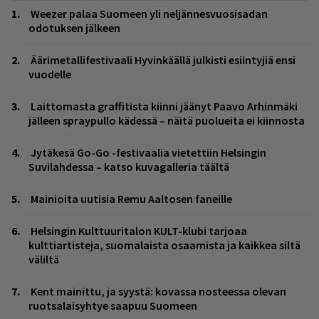
Weezer palaa Suomeen yli neljännesvuosisadan
odotuksen jälkeen
Äärimetallifestivaali Hyvinkäällä julkisti esiintyjiä ensi
vuodelle
Laittomasta graffitista kiinni jäänyt Paavo Arhinmäki
jälleen spraypullo kädessä – näitä puolueita ei kiinnosta
Jytäkesä Go-Go -festivaalia vietettiin Helsingin
Suvilahdessa – katso kuvagalleria täältä
Mainioita uutisia Remu Aaltosen faneille
Helsingin Kulttuuritalon KULT-klubi tarjoaa
kulttiartisteja, suomalaista osaamista ja kaikkea siltä
väliltä
Kent mainittu, ja syystä: kovassa nosteessa olevan
ruotsalaisyhtye saapuu Suomeen