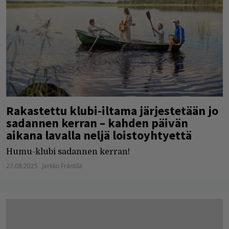
Rakastettu klubi-iltama järjestetään jo
sadannen kerran – kahden päivän
aikana lavalla neljä loistoyhtyettä
Humu-klubi sadannen kerran!
27.08.2025
Jarkko Fräntilä