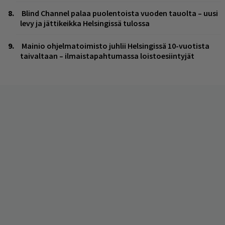
Blind Channel palaa puolentoista vuoden tauolta – uusi
levy ja jättikeikka Helsingissä tulossa
Mainio ohjelmatoimisto juhlii Helsingissä 10-vuotista
taivaltaan – ilmaistapahtumassa loistoesiintyjät