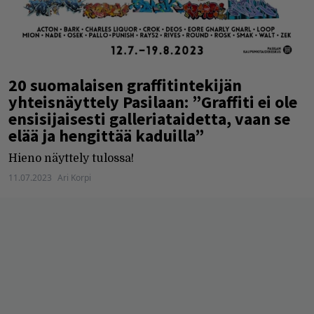
20 suomalaisen graffitintekijän
yhteisnäyttely Pasilaan: ”Graffiti ei ole
ensisijaisesti galleriataidetta, vaan se
elää ja hengittää kaduilla”
Hieno näyttely tulossa!
11.07.2023
Ari Korpi