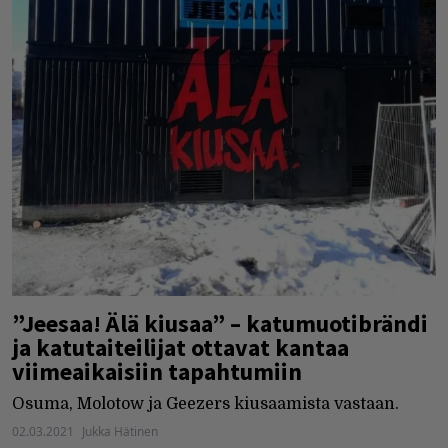
”Jeesaa! Älä kiusaa” – katumuotibrändi
ja katutaiteilijat ottavat kantaa
viimeaikaisiin tapahtumiin
Osuma, Molotow ja Geezers kiusaamista vastaan.
02.03.2021
Jukka Hätinen