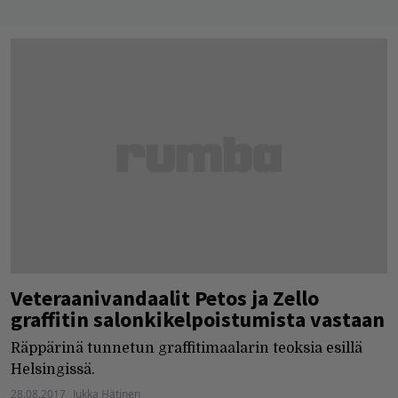
Veteraanivandaalit Petos ja Zello
graffitin salonkikelpoistumista vastaan
Räppärinä tunnetun graffitimaalarin teoksia esillä
Helsingissä.
28.08.2017
Jukka Hätinen