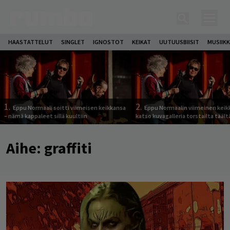
HAASTATTELUT
SINGLET
IGNOSTOT
KEIKAT
UUTUUSBIISIT
MUSIIKK
1.
2.
Eppu Normaali soitti viimeisen keikkansa
Eppu Normaalin viimeinen keik
– nämä kappaleet sillä kuultiin
katso kuvagalleria torstailta täält
Aihe:
graffiti