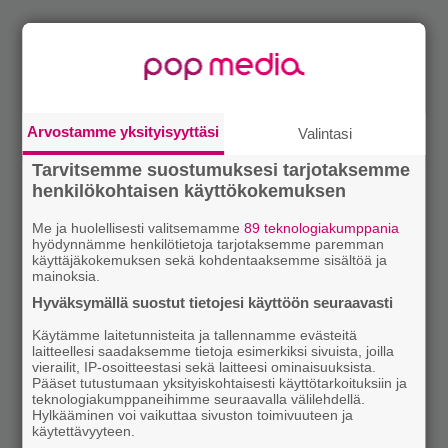
Arvostamme yksityisyyttäsi
Valintasi
Tarvitsemme suostumuksesi tarjotaksemme
henkilökohtaisen käyttökokemuksen
Me ja huolellisesti valitsemamme
89 teknologiakumppania
hyödynnämme henkilötietoja tarjotaksemme paremman
käyttäjäkokemuksen sekä kohdentaaksemme sisältöä ja
mainoksia.
Hyväksymällä suostut tietojesi käyttöön seuraavasti
Käytämme laitetunnisteita ja tallennamme evästeitä
laitteellesi saadaksemme tietoja esimerkiksi sivuista, joilla
vierailit, IP-osoitteestasi sekä laitteesi ominaisuuksista.
Pääset tutustumaan yksityiskohtaisesti käyttötarkoituksiin ja
teknologiakumppaneihimme seuraavalla välilehdellä.
Hylkääminen voi vaikuttaa sivuston toimivuuteen ja
käytettävyyteen.