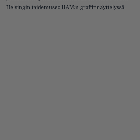
Helsingin taidemuseo HAM:n graffitinäyttelyssä.