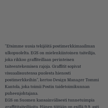
”Etsimme uusia tekijöitä postimerkkimaailman
ulkopuolelta. EGS on mielenkiintoinen taiteilija,
joka rikkoo graffiteillaan perinteisen
taiteentekemisen rajoja. Graffitit sopivat
visuaalisuutensa puolesta hienosti
postimerkkeihin”, kertoo Design Manager Tommi
Kantola, joka toimii Postin taidetoimikunnan
puheenjohtajana.
EGS on Suomen kansainvälisesti tunnetuimpia
graffititaiteilijoita. Hänen töitään on esillä 9.9. asti