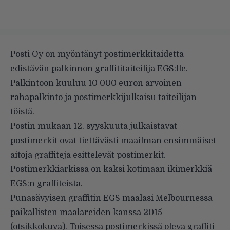
Posti Oy on
myöntänyt
postimerkkitaidetta
edistävän palkinnon graffititaiteilija EGS:lle.
Palkintoon kuuluu 10 000 euron arvoinen
rahapalkinto ja postimerkkijulkaisu taiteilijan
töistä.
Postin mukaan 12. syyskuuta julkaistavat
postimerkit ovat tiettävästi maailman ensimmäiset
aitoja graffiteja esittelevät postimerkit.
Postimerkkiarkissa on kaksi kotimaan ikimerkkiä
EGS:n graffiteista.
Punasävyisen graffitin EGS maalasi Melbournessa
paikallisten maalareiden kanssa 2015
(otsikkokuva). Toisessa postimerkissä oleva graffiti