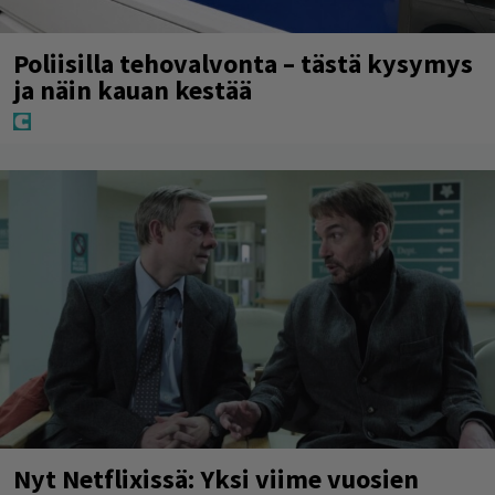
Poliisilla tehovalvonta – tästä kysymys
ja näin kauan kestää
Nyt Netflixissä: Yksi viime vuosien