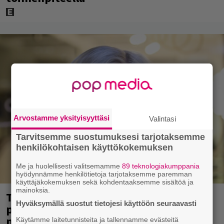
Arvostamme yksityisyyttäsi
Valintasi
Tarvitsemme suostumuksesi tarjotaksemme
henkilökohtaisen käyttökokemuksen
Me ja huolellisesti valitsemamme
89 teknologiakumppania
hyödynnämme henkilötietoja tarjotaksemme paremman
käyttäjäkokemuksen sekä kohdentaaksemme sisältöä ja
mainoksia.
Tältä näyttää Vappu Pimiän
Hyväksymällä suostut tietojesi käyttöön seuraavasti
perhelomalla Portugalissa – ”Kaunis
mekko”
Käytämme laitetunnisteita ja tallennamme evästeitä