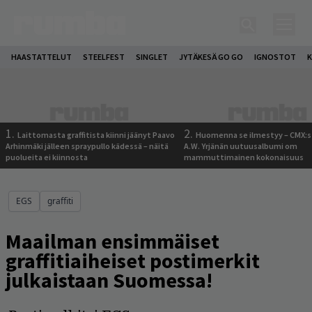
HAASTATTELUT
STEELFEST
SINGLET
JYTÄKESÄ GO GO
IGNOSTOT
K
1.
2.
Laittomasta graffitista kiinni jäänyt Paavo
Huomenna se ilmestyy – CMX:s
Arhinmäki jälleen spraypullo kädessä – näitä
A.W. Yrjänän uutuusalbumi om
puolueita ei kiinnosta
mammuttimainen kokonaisuus
EGS
graffiti
Maailman ensimmäiset
graffitiaiheiset postimerkit
julkaistaan Suomessa!