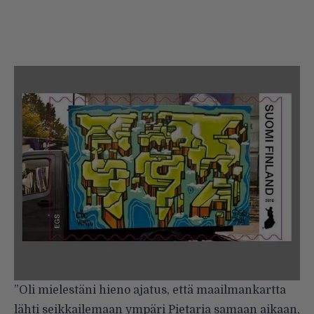
”Oli mielestäni hieno ajatus, että maailmankartta
lähti seikkailemaan ympäri Pietaria samaan aikaan,