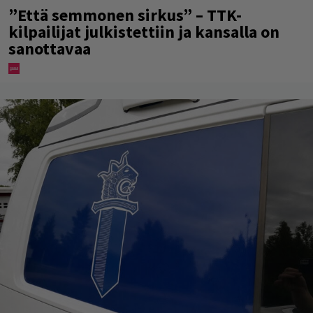
”Että semmonen sirkus” – TTK-
kilpailijat julkistettiin ja kansalla on
sanottavaa