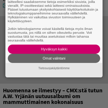
laitteellesi saadaksemme tietoja esimerkiksi sivuista, joilla
vierailit, IP-osoitteestasi sekä laitteesi ominaisuuksista.
Pääset tutustumaan yksityiskohtaisesti käyttötarkoituksiin ja
teknologiakumppaneihimme seuraavalla välilehdellä.
Hylkääminen voi vaikuttaa sivuston toimivuuteen ja
käytettävyyteen.
Jotkin teknologiamme voivat käsitellä tietoja myös ilman
suostumusta, jos niillä on siihen oikeutettu peruste. Voit
vastustaa tätä tai muuttaa asetuksiasi milloin tahansa
seuraavalla välilehdellä.
Hyväksyn kaikki
Omat valintani
Tietosuojakäytäntömme
Huomenna se ilmestyy – CMX:stä tutun
A.W. Yrjänän uutuusalbumi om
mammuttimainen kokonaisuus