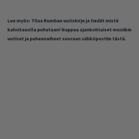
Lue myös:
Tilaa Rumban uutiskirje ja tiedät mistä
kahvitauolla puhutaan! Nappaa ajankohtaiset musiikin
uutiset ja puheenaiheet suoraan sähköpostiin tästä.