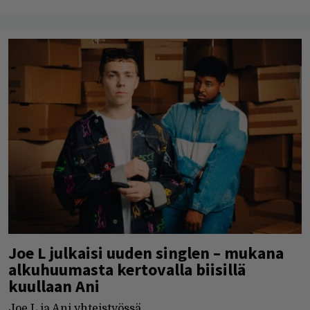
Joe L julkaisi uuden singlen – mukana
alkuhuumasta kertovalla biisillä
kuullaan Ani
Joe L ja Ani yhteistyössä.