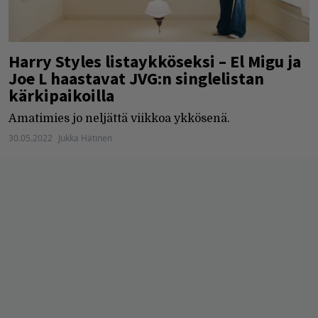
Harry Styles listaykköseksi – El Migu ja
Joe L haastavat JVG:n singlelistan
kärkipaikoilla
Amatimies jo neljättä viikkoa ykkösenä.
30.05.2022
Jukka Hätinen