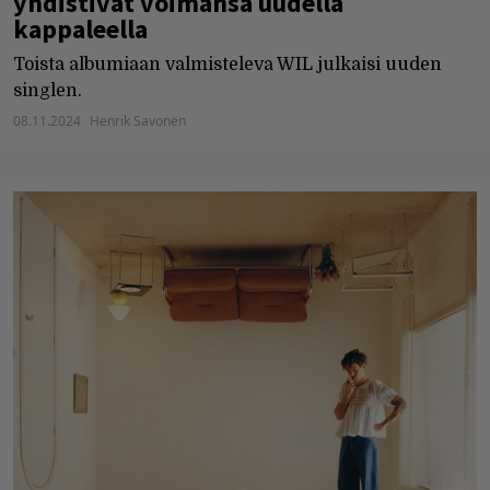
yhdistivät voimansa uudella
kappaleella
Toista albumiaan valmisteleva WIL julkaisi uuden
singlen.
08.11.2024
Henrik Savonen