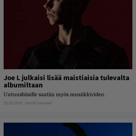
Joe L julkaisi lisää maistiaisia tulevalta
albumiltaan
Uutuusbiisille saatiin myös musiikkivideo.
25.05.2026
Henrik Savonen