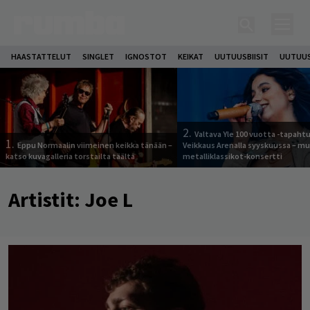
HAASTATTELUT
SINGLET
IGNOSTOT
KEIKAT
UUTUUSBIISIT
UUTUUS
2.
Valtava Yle 100 vuotta -tapah
1.
Eppu Normaalin viimeinen keikka tänään –
Veikkaus Arenalla syyskuussa – m
katso kuvagalleria torstailta täältä
metalliklassikot-konsertti
Artistit:
Joe L