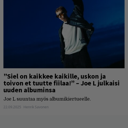
”Siel on kaikkee kaikille, uskon ja
toivon et tuutte fiilaa!” – Joe L julkaisi
uuden albuminsa
Joe L suuntaa myös albumikiertueelle.
22.09.2025
Henrik Savonen