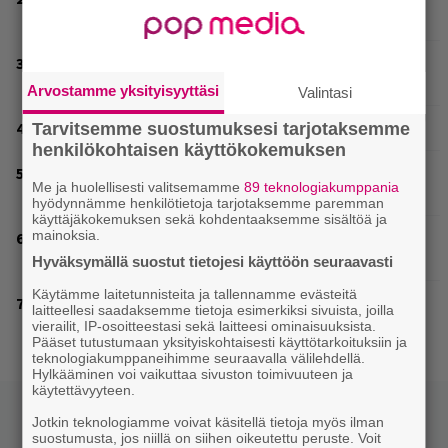
uutuusalbumi om mammuttimainen kokonaisuus
Valtava Yle 100 vuotta -tapahtuma Veikkaus Arenalla
syyskuussa – muista myös metalliklassikot-konsertti
Arvostamme yksityisyyttäsi
Valintasi
Rushin Neil Peartista ilmestyy ensi kuussa dokumentti
Tarvitsemme suostumuksesi tarjotaksemme
henkilökohtaisen käyttökokemuksen
Tampereella sunnuntaina superpäivä – nämä artistit
Me ja huolellisesti valitsemamme
89 teknologiakumppania
mukana
hyödynnämme henkilötietoja tarjotaksemme paremman
käyttäjäkokemuksen sekä kohdentaaksemme sisältöä ja
mainoksia.
Mainio ohjelmatoimisto juhlii Helsingissä 10-vuotista
taivaltaan – ilmaistapahtumassa loistoesiintyjät
Hyväksymällä suostut tietojesi käyttöön seuraavasti
Käytämme laitetunnisteita ja tallennamme evästeitä
Blind Channel palasi tauolta – tältä kuulostaa uusi
laitteellesi saadaksemme tietoja esimerkiksi sivuista, joilla
musiikki
vierailit, IP-osoitteestasi sekä laitteesi ominaisuuksista.
Pääset tutustumaan yksityiskohtaisesti käyttötarkoituksiin ja
teknologiakumppaneihimme seuraavalla välilehdellä.
Hylkääminen voi vaikuttaa sivuston toimivuuteen ja
käytettävyyteen.
Jotkin teknologiamme voivat käsitellä tietoja myös ilman
suostumusta, jos niillä on siihen oikeutettu peruste. Voit