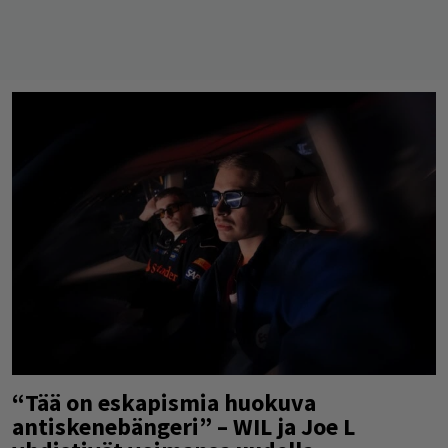
“Tää on eskapismia huokuva
antiskenebängeri” – WIL ja Joe L