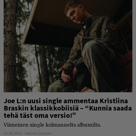
Joe L:n uusi single ammentaa Kristiina
Braskin klassikkobiisiä – “Kunnia saada
tehä täst oma versio!”
Viimeinen single kolmannelta albumilta.
02.08.2025
Henrik Savonen