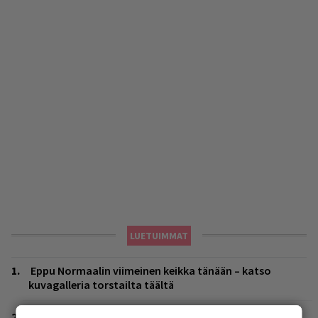
LUETUIMMAT
Eppu Normaalin viimeinen keikka tänään – katso
kuvagalleria torstailta täältä
Huomenna se ilmestyy – CMX:stä tutun A.W. Yrjänän