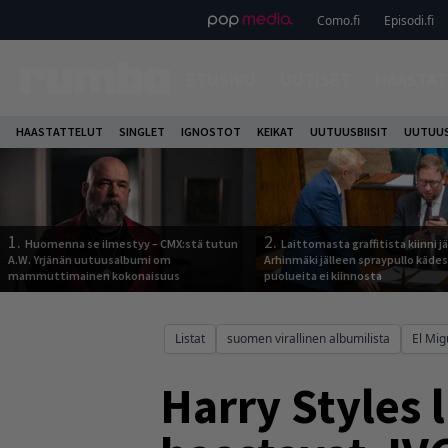
Como.fi
Episodi.fi
ETUSIVU
UUTISET
HAASTAT
HAASTATTELUT
SINGLET
IGNOSTOT
KEIKAT
UUTUUSBIISIT
UUTUUS
1.
2.
Huomenna se ilmestyy – CMX:stä tutun
Laittomasta graffitista kiinni 
A.W. Yrjänän uutuusalbumi om
Arhinmäki jälleen spraypullo kädes
mammuttimainen kokonaisuus
puolueita ei kiinnosta
Listat
suomen virallinen albumilista
El Mig
Harry Styles l