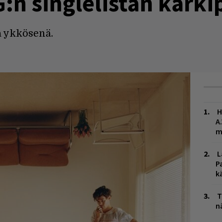
:n singlelistan kärkip
a ykkösenä.
H
A
m
L
P
k
T
n