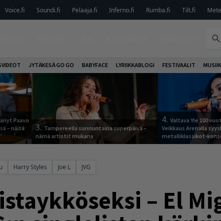
Voice.fi
Soundi.fi
Pelaaja.fi
Inferno.fi
Rumba.fi
Tilt.fi
Metel
TELUT
ARVIOT
LIVE
KOLUMNIT
PODCAST
VIDEOT
JYTÄKESÄ GO GO
BABYFACE
LYRIIKKABLOGI
FESTIVAALIT
MUSII
4.
jäänyt Paavo
Valtava Yle 100 vu
3.
sä – näitä
Tampereella sunnuntaina superpäivä –
Veikkaus Arenalla syy
nämä artistit mukana
metalliklassikot-kons
u
Harry Styles
Joe L
JVG
istaykköseksi – El Mi