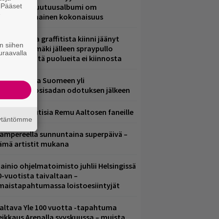
. Pääset
.W. Yrjänän uutuusalbumi om
e
ammuttimainen kokonaisuus
aittomasta graffitista kiinni jäänyt
n siihen
aavo Arhinmäki jälleen spraypullo
uraavalla
ädessä – näitä puolueita ei kiinnosta
eezer palaa Suomeen yli
eljännesvuosisadan odotuksen jälkeen
ainioita uutisia Remu Aaltosen faneille
äytäntömme
ampereella sunnuntaina superpäivä –
ämä artistit mukana
ainio ohjelmatoimisto juhlii Helsingissä
0-vuotista taivaltaan –
lmaistapahtumassa loistoesiintyjät
altava Yle 100 vuotta -tapahtuma
eikkaus Arenalla syyskuussa – muista