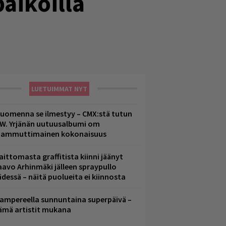
aikoilla
LUETUIMMAT NYT
uomenna se ilmestyy – CMX:stä tutun
.W. Yrjänän uutuusalbumi om
ammuttimainen kokonaisuus
aittomasta graffitista kiinni jäänyt
aavo Arhinmäki jälleen spraypullo
ädessä – näitä puolueita ei kiinnosta
ampereella sunnuntaina superpäivä –
ämä artistit mukana