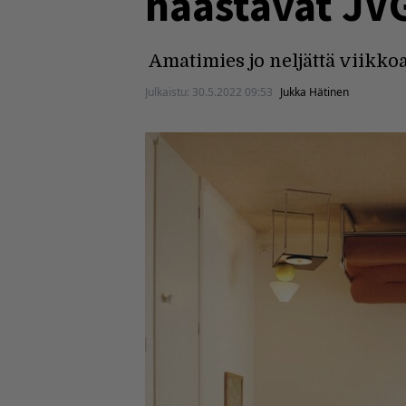
haastavat JVG
Amatimies jo neljättä viikko
Julkaistu:
30.5.2022 09:53
Jukka Hätinen