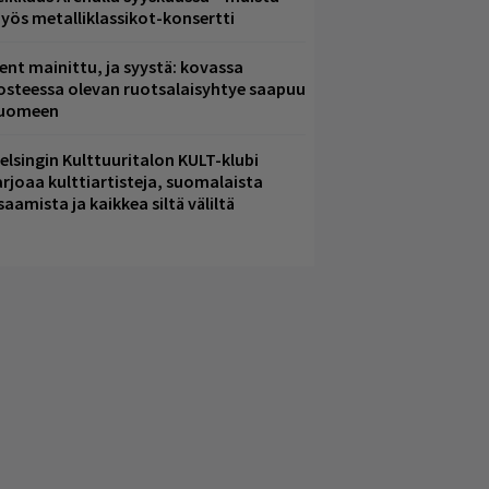
yös metalliklassikot-konsertti
ent mainittu, ja syystä: kovassa
osteessa olevan ruotsalaisyhtye saapuu
uomeen
elsingin Kulttuuritalon KULT-klubi
arjoaa kulttiartisteja, suomalaista
saamista ja kaikkea siltä väliltä