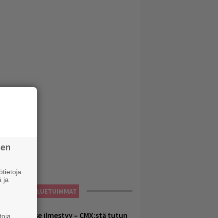
sen
tietoja
 ja
LUETUIMMAT
uomenna se ilmestyy – CMX:stä tutun
toja