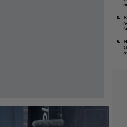
m
K
n
S
H
t
o