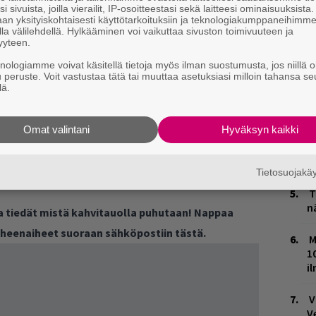
i sivuista, joilla vierailit, IP-osoitteestasi sekä laitteesi ominaisuuksista
A
an yksityiskohtaisesti käyttötarkoituksiin ja teknologiakumppaneihimm
m
la välilehdellä. Hylkääminen voi vaikuttaa sivuston toimivuuteen ja
yyteen.
L
knologiamme voivat käsitellä tietoja myös ilman suostumusta, jos niillä o
P
u peruste. Voit vastustaa tätä tai muuttaa asetuksiasi milloin tahansa se
k
lä.
W
n
Omat valintani
Hyväksyn kaikki
M
in
Kimi
(6.), Harry Stylesin
Late Night Talking
Tietosuojak
essä ovat
Sexmane
ja
B. Baby
(18.).
T
n
ja tiedät mistä kahvitauolla puhutaan! Nappaa
puheenaiheet suoraan sähköpostiin tästä.
M
1
i
V
V