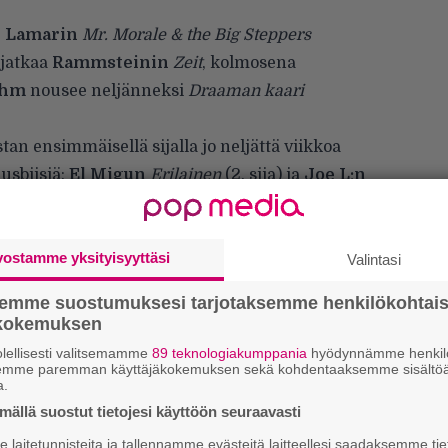
 Lamarin
Mr. Morale & the Big Steppers
 jatkaa
Rammsteinin
Zeit
, kolmosena
ehm
nousee neljänneksi
Draaman kaari
stan ensimmäisellä sijalla jo neljättä viikkoa
usbiisiä:
El Migun
Erilainen
(2. sija) ja
Joe L:n
vostamme yksityisyyttäsi
Valintasi
semme suostumuksesi tarjotaksemme henkilökohtai
ökokemuksen
lellisesti valitsemamme
89 teknologiakumppania
hyödynnämme henkilö
semme paremman käyttäjäkokemuksen sekä kohdentaaksemme sisältöä
a.
ällä suostut tietojesi käyttöön seuraavasti
H
laitetunnisteita ja tallennamme evästeitä laitteellesi saadaksemme tie