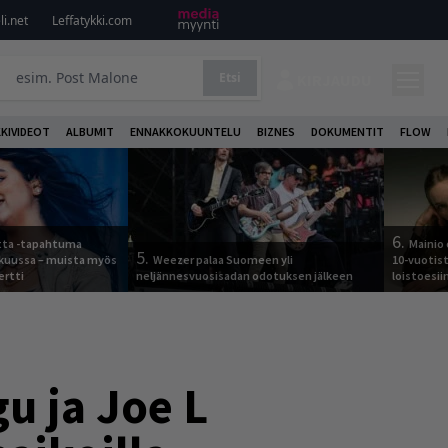
i.net
Leffatykki.com
Etsi
KIRJAUDU
KKIVIDEOT
ALBUMIT
ENNAKKOKUUNTELU
BIZNES
DOKUMENTIT
FLOW
6.
otta -tapahtuma
Mainio 
5.
skuussa – muista myös
Weezer palaa Suomeen yli
10-vuotis
ertti
neljännesvuosisadan odotuksen jälkeen
loistoesii
gu ja Joe L