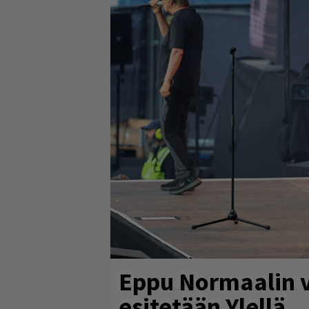
Eppu Normaalin v
esitetään Ylellä