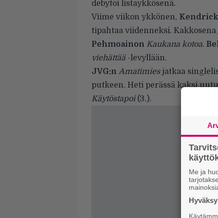
debytoi listaykkösenä.
Viime viikon ykkönen,
Kendrick
tipahtaa viidenneksi. Kakkosena
Pehmoainon
Kaukana kotoa
.
B
viehättää
-levyllään.
JVG:n
Amatimies
jatkaa singleli
putkeen. Heti perässä kaksi uutu
Käytöstapoi
(3.).
Ar
Tarvit
käytt
Me ja huo
tarjotak
mainoksi
Hyväksym
Käytämme 