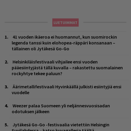
LUETUIMMAT
41 vuoden ikäeroa ei huomannut, kun suomirockin
legenda tanssi kuin elohopea-räppäri konsanaan –
tällainen oli Jytäkesä Go-Go
Helsinkiläisfestivaali vihjailee ensi vuoden
pääesiintyjästä tällä kuvalla – rakastettu suomalainen
rockyhtye tekee paluun?
Äärimetallifestivaali Hyvinkäällä julkisti esiintyjiä ensi
vuodelle
Weezer palaa Suomeen yli neljännesvuosisadan
odotuksen jälkeen
Jytäkesä Go-Go -festivaalia vietettiin Helsingin
Suvilahdessa – katso kuvagalleria täältä