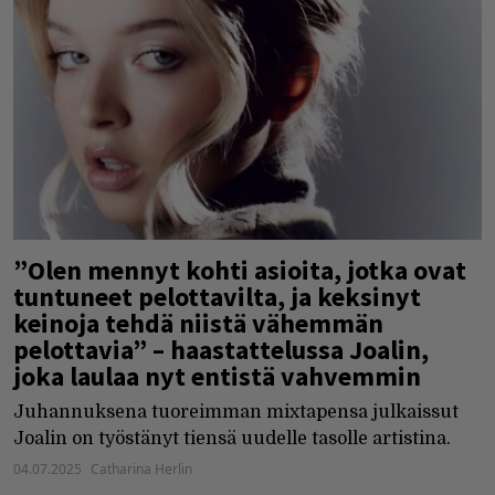
”Olen mennyt kohti asioita, jotka ovat
tuntuneet pelottavilta, ja keksinyt
keinoja tehdä niistä vähemmän
pelottavia” – haastattelussa Joalin,
joka laulaa nyt entistä vahvemmin
Juhannuksena tuoreimman mixtapensa julkaissut
Joalin on työstänyt tiensä uudelle tasolle artistina.
04.07.2025
Catharina Herlin