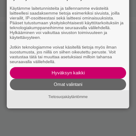
Käytämme laitetunnisteita ja tallennamme evästeitä
laitteellesi saadaksemme tietoja esimerkiksi sivuista, joilla
vierailit, IP-osoitteestasi sekä laitteesi ominaisuuksista.
Pääset tutustumaan yksityiskohtaisesti käyttötarkoituksiin ja
teknologiakumppaneihimme seuraavalla välilehdellä.
Hylkääminen voi vaikuttaa sivuston toimivuuteen ja
käytettävyyteen.
Jotkin teknologiamme voivat käsitellä tietoja myös ilman
suostumusta, jos niillä on siihen oikeutettu peruste. Voit
vastustaa tätä tai muuttaa asetuksiasi milloin tahansa
seuraavalla välilehdellä.
Hyväksyn kaikki
Omat valintani
Tietosuojakäytäntömme