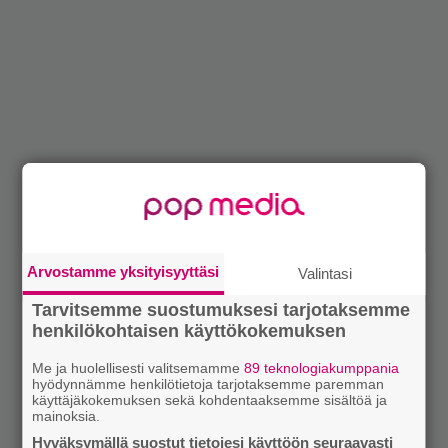
Arvostamme yksityisyyttäsi
Valintasi
Tarvitsemme suostumuksesi tarjotaksemme
henkilökohtaisen käyttökokemuksen
Me ja huolellisesti valitsemamme
89 teknologiakumppania
hyödynnämme henkilötietoja tarjotaksemme paremman
käyttäjäkokemuksen sekä kohdentaaksemme sisältöä ja
mainoksia.
Hyväksymällä suostut tietojesi käyttöön seuraavasti