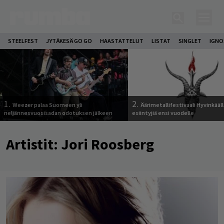
STEELFEST
JYTÄKESÄ GO GO
HAASTATTELUT
LISTAT
SINGLET
IGN
1.
2.
Weezer palaa Suomeen yli
Äärimetallifestivaali Hyvinkäällä
neljännesvuosisadan odotuksen jälkeen
esiintyjiä ensi vuodelle
Artistit:
Jori Roosberg