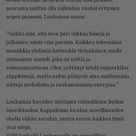
seuraava saattaa olla vaihtelun vuoksi erityisen
nopea prosessi, Loukamaa sanoo.
”Vaikka niin, että teen pari viikkoa biisejä ja
julkaisen niistä viisi parasta. Kaikkea tekemääni
musiikkia yhdistää kuitenkin tietynlainen mulle
ominainen soundi, joka on nättiä ja
voimaannuttavaa. Olen yrittänyt tehdä esimerkiksi
räppibiisejä, mutta nekin päätyvät aina sisältämään
nättejä melodioita ja rauhanomaista energiaa.”
Loukamaa kuvailee mixtapea voimakkaan lisäksi
toiveikkaaksi. Kappaleissa kuuluu onnellisuuden
ohella vähän surukin, mutta ennen kaikkea biisit
ovat aitoja.
Tällä hetkellä Loukamaalla on meneillään