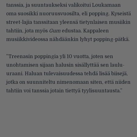
tanssia, ja suuntaukseksi valikoitui Loukamaan
oma suosikki nuoruusvuosilta, eli popping. Kyseistä
street-lajia tanssitaan yleensä tietynlaisen musiikin
tahtiin, jota myös
Gum
edustaa. Kappaleen
musiikkivideossa nähdäänkin lyhyt popping-pätkä.
”Treenasin poppingia yli 10 vuotta, joten sen
unohtamisen sijaan halusin sisällyttää sen laulu-
uraani. Haluan tulevaisuudessa tehdä lisää biisejä,
jotka on suunniteltu nimenomaan siten, että niiden
tahtiin voi tanssia jotain tiettyä tyylisuuntausta.”