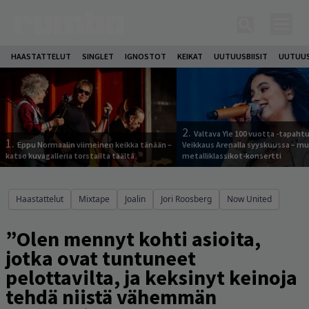
HAASTATTELUT
SINGLET
IGNOSTOT
KEIKAT
UUTUUSBIISIT
UUTUUS
2.
Valtava Yle 100 vuotta -tapah
1.
Eppu Normaalin viimeinen keikka tänään –
Veikkaus Arenalla syyskuussa – m
katso kuvagalleria torstailta täältä
metalliklassikot-konsertti
Haastattelut
Mixtape
Joalin
Jori Roosberg
Now United
”Olen mennyt kohti asioita,
jotka ovat tuntuneet
pelottavilta, ja keksinyt keinoja
tehdä niistä vähemmän