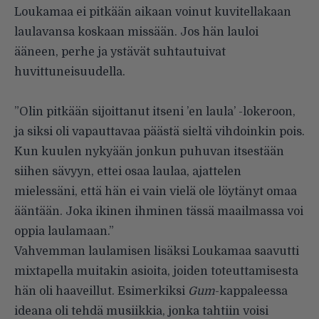
Loukamaa ei pitkään aikaan voinut kuvitellakaan
laulavansa koskaan missään. Jos hän lauloi
ääneen, perhe ja ystävät suhtautuivat
huvittuneisuudella.
”Olin pitkään sijoittanut itseni ’en laula’ -lokeroon,
ja siksi oli vapauttavaa päästä sieltä vihdoinkin pois.
Kun kuulen nykyään jonkun puhuvan itsestään
siihen sävyyn, ettei osaa laulaa, ajattelen
mielessäni, että hän ei vain vielä ole löytänyt omaa
ääntään. Joka ikinen ihminen tässä maailmassa voi
oppia laulamaan.”
Vahvemman laulamisen lisäksi Loukamaa saavutti
mixtapella muitakin asioita, joiden toteuttamisesta
hän oli haaveillut. Esimerkiksi
Gum
-kappaleessa
ideana oli tehdä musiikkia, jonka tahtiin voisi