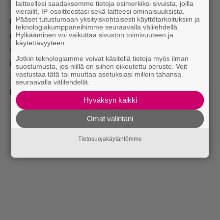
laitteellesi saadaksemme tietoja esimerkiksi sivuista, joilla
vierailit, IP-osoitteestasi sekä laitteesi ominaisuuksista.
Pääset tutustumaan yksityiskohtaisesti käyttötarkoituksiin ja
Lue myös:
”Kukaan muu kuin Joalin ei voi tietää
teknologiakumppaneihimme seuraavalla välilehdellä.
paremmin, mitä Joalin tekee” – Haastattelussa uutta
Hylkääminen voi vaikuttaa sivuston toimivuuteen ja
käytettävyyteen.
soolomateriaalia valmisteleva nuori tähti
Jotkin teknologiamme voivat käsitellä tietoja myös ilman
Lue myös:
”Tajusin vasta vähän aikaa sitten osaavani
suostumusta, jos niillä on siihen oikeutettu peruste. Voit
vastustaa tätä tai muuttaa asetuksiasi milloin tahansa
tehdä musiikkia, koska nuorempana lauluääntäni
seuraavalla välilehdellä.
kritisoitiin” – haastattelussa Joalin
Hyväksyn kaikki
Omat valintani
Tietosuojakäytäntömme