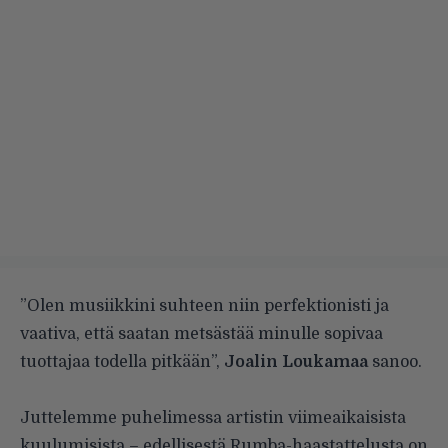
”Olen musiikkini suhteen niin perfektionisti ja
vaativa, että saatan metsästää minulle sopivaa
tuottajaa todella pitkään”,
Joalin Loukamaa
sanoo.
Juttelemme puhelimessa artistin viimeaikaisista
kuulumisista – edellisestä Rumba-haastattelusta on