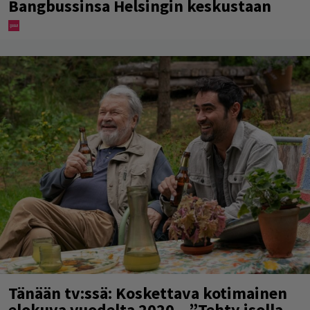
Bangbussinsa Helsingin keskustaan
Tänään tv:ssä: Koskettava kotimainen
elokuva vuodelta 2020 – ”Tehty isolla