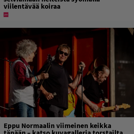
viilentävää koiraa
Eppu Normaalin viimeinen keikka
tänään – katso kuvagalleria torstailta