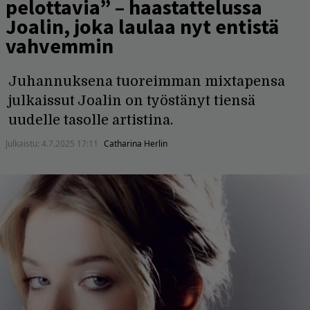
pelottavia” – haastattelussa
Joalin, joka laulaa nyt entistä
vahvemmin
Juhannuksena tuoreimman mixtapensa
julkaissut Joalin on työstänyt tiensä
uudelle tasolle artistina.
Julkaistu:
4.7.2025 17:11
Catharina Herlin