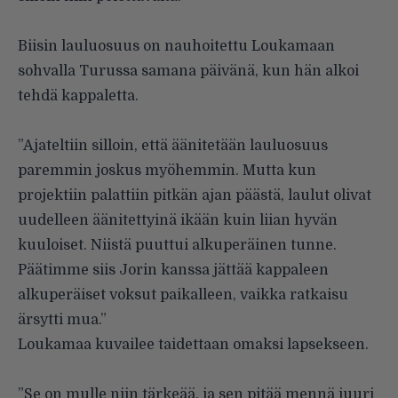
Biisin lauluosuus on nauhoitettu Loukamaan
sohvalla Turussa samana päivänä, kun hän alkoi
tehdä kappaletta.
”Ajateltiin silloin, että äänitetään lauluosuus
paremmin joskus myöhemmin. Mutta kun
projektiin palattiin pitkän ajan päästä, laulut olivat
uudelleen äänitettyinä ikään kuin liian hyvän
kuuloiset. Niistä puuttui alkuperäinen tunne.
Päätimme siis Jorin kanssa jättää kappaleen
alkuperäiset voksut paikalleen, vaikka ratkaisu
ärsytti mua.”
Loukamaa kuvailee taidettaan omaksi lapsekseen.
”Se on mulle niin tärkeää, ja sen pitää mennä juuri