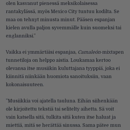
olen kasvanut pienessä meksikolaisessa
rantakylässä, myös Mexico City tuntuu kodilta. Se
maa on tehnyt minusta minut. Pääsen espanjan
kielen avulla paljon syvemmälle kuin suomeksi tai
englanniksi.”
Vaikka ei ymmärtäisi espanjaa,
Camaleón
-mixtapen
tunnetiloja on helppo aistia. Loukamaa kertoo
olevansa itse musiikin kuluttajana tyyppiä, joka ei
kiinnitä niinkään huomiota sanoituksiin, vaan
kokonaisuuteen.
”Musiikkia voi ajatella tauluna. Eihän siihenkään
ole kirjoitettu tekstiä tai selitelty aihetta. Sä voit
vain katsella sitä, tulkita sitä kuten itse haluat ja
miettiä, mitä se herättää sinussa. Sama pätee mun