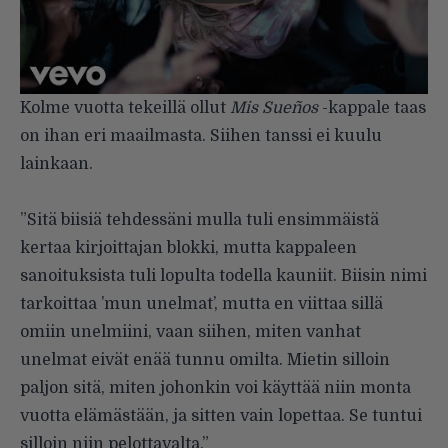
Kolme vuotta tekeillä ollut
Mis Sueños
-kappale taas
on ihan eri maailmasta. Siihen tanssi ei kuulu
lainkaan.
”Sitä biisiä tehdessäni mulla tuli ensimmäistä
kertaa kirjoittajan blokki, mutta kappaleen
sanoituksista tuli lopulta todella kauniit. Biisin nimi
tarkoittaa ’mun unelmat’, mutta en viittaa sillä
omiin unelmiini, vaan siihen, miten vanhat
unelmat eivät enää tunnu omilta. Mietin silloin
paljon sitä, miten johonkin voi käyttää niin monta
vuotta elämästään, ja sitten vain lopettaa. Se tuntui
silloin niin pelottavalta.”