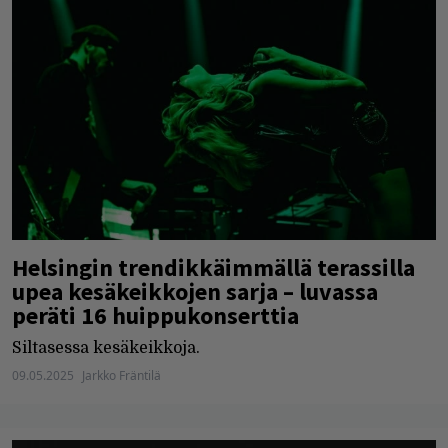
Helsingin trendikkäimmällä terassilla
upea kesäkeikkojen sarja – luvassa
peräti 16 huippukonserttia
Siltasessa kesäkeikkoja.
09.05.2025
Jarkko Fräntilä