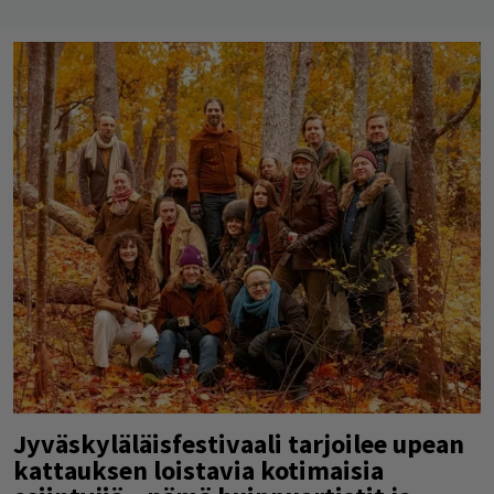
Jyväskyläläisfestivaali tarjoilee upean
kattauksen loistavia kotimaisia