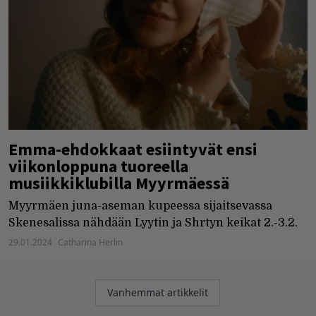
Emma-ehdokkaat esiintyvät ensi
viikonloppuna tuoreella
musiikkiklubilla Myyrmäessä
Myyrmäen juna-aseman kupeessa sijaitsevassa
Skenesalissa nähdään Lyytin ja Shrtyn keikat 2.-3.2.
29.01.2024
Catharina Herlin
Artikkelien
Vanhemmat artikkelit
selaus