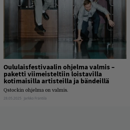
Oululaisfestivaalin ohjelma valmis –
paketti viimeisteltiin loistavilla
kotimaisilla artisteilla ja bändeillä
Qstockin ohjelma on valmis.
28.05.2025
Jarkko Fräntilä