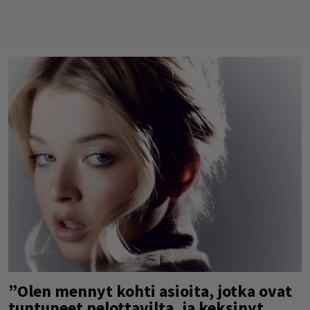
”Olen mennyt kohti asioita, jotka ovat
tuntuneet pelottavilta, ja keksinyt