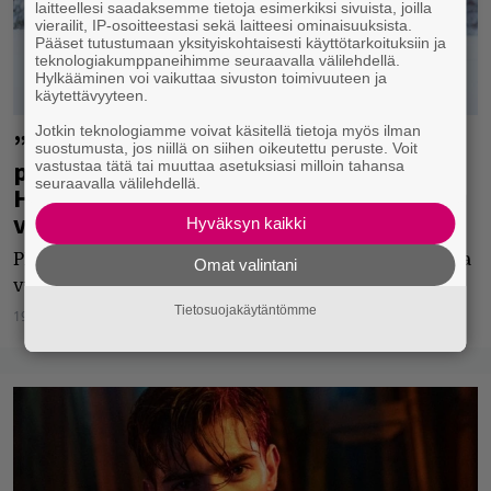
laitteellesi saadaksemme tietoja esimerkiksi sivuista, joilla
vierailit, IP-osoitteestasi sekä laitteesi ominaisuuksista.
Pääset tutustumaan yksityiskohtaisesti käyttötarkoituksiin ja
teknologiakumppaneihimme seuraavalla välilehdellä.
Hylkääminen voi vaikuttaa sivuston toimivuuteen ja
käytettävyyteen.
Jotkin teknologiamme voivat käsitellä tietoja myös ilman
”Kukaan muu kuin Joalin ei voi tietää
suostumusta, jos niillä on siihen oikeutettu peruste. Voit
paremmin, mitä Joalin tekee” –
vastustaa tätä tai muuttaa asetuksiasi milloin tahansa
seuraavalla välilehdellä.
Haastattelussa uutta soolomateriaalia
valmisteleva nuori tähti
Hyväksyn kaikki
PME:lle kiinnitetty Joalin julkaisi helmikuun lopussa
Omat valintani
vuoden ensimmäisen singlensä.
Tietosuojakäytäntömme
19.03.2024
Catharina Herlin