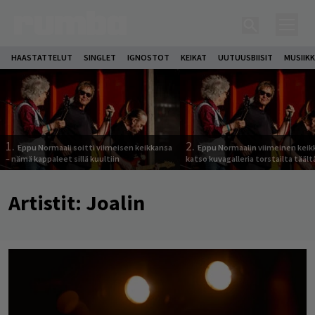
HAASTATTELUT
SINGLET
IGNOSTOT
KEIKAT
UUTUUSBIISIT
MUSIIKK
1.
2.
Eppu Normaali soitti viimeisen keikkansa
Eppu Normaalin viimeinen keik
– nämä kappaleet sillä kuultiin
katso kuvagalleria torstailta täält
Artistit:
Joalin