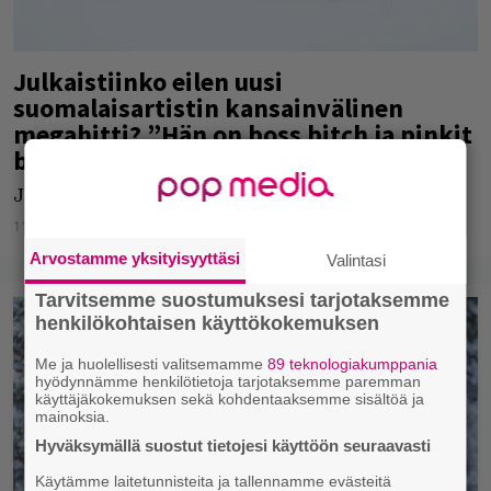
Julkaistiinko eilen uusi
suomalaisartistin kansainvälinen
megahitti? ”Hän on boss bitch ja pinkit
bikinit eivät ole lähdössä pois”
Joalin julkaisi uuden videon.
11.04.2024
Jarkko Fräntilä
Arvostamme yksityisyyttäsi
Valintasi
Tarvitsemme suostumuksesi tarjotaksemme
henkilökohtaisen käyttökokemuksen
Me ja huolellisesti valitsemamme
89 teknologiakumppania
hyödynnämme henkilötietoja tarjotaksemme paremman
käyttäjäkokemuksen sekä kohdentaaksemme sisältöä ja
mainoksia.
Hyväksymällä suostut tietojesi käyttöön seuraavasti
Käytämme laitetunnisteita ja tallennamme evästeitä