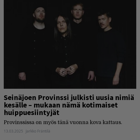
Seinäjoen Provinssi julkisti uusia nimiä
kesälle – mukaan nämä kotimaiset
huippuesiintyjät
Provinssissa on myös tänä vuonna kova kattaus.
13.03.2025
Jarkko Fräntilä