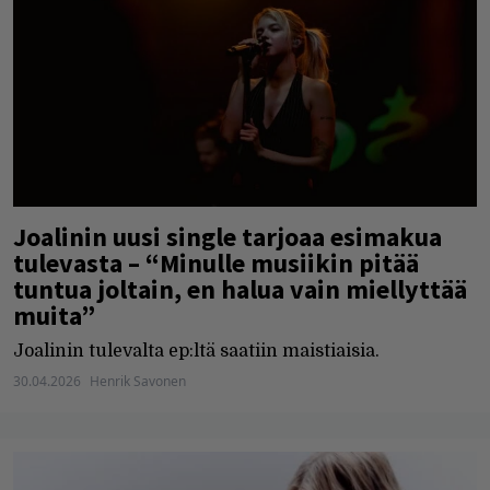
Joalinin uusi single tarjoaa esimakua
tulevasta – “Minulle musiikin pitää
tuntua joltain, en halua vain miellyttää
muita”
Joalinin tulevalta ep:ltä saatiin maistiaisia.
30.04.2026
Henrik Savonen