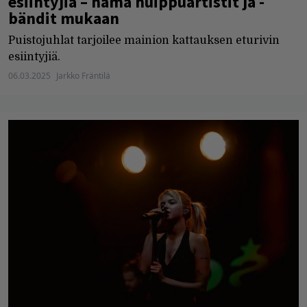
esiintyjiä – nämä huippuartistit ja -
bändit mukaan
Puistojuhlat tarjoilee mainion kattauksen eturivin
esiintyjiä.
06.03.2025
Jarkko Fräntilä