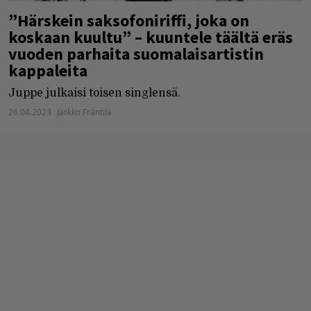
”Härskein saksofoniriffi, joka on
koskaan kuultu” – kuuntele täältä eräs
vuoden parhaita suomalaisartistin
kappaleita
Juppe julkaisi toisen singlensä.
26.04.2023
Jarkko Fräntilä