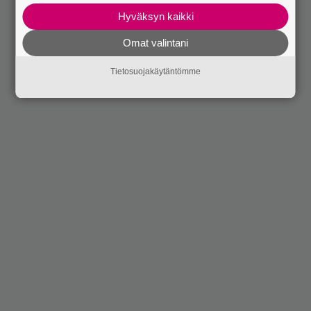
Hyväksyn kaikki
Omat valintani
Tietosuojakäytäntömme