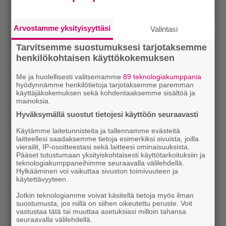
Arvostamme yksityisyyttäsi
Valintasi
Tarvitsemme suostumuksesi tarjotaksemme
henkilökohtaisen käyttökokemuksen
Me ja huolellisesti valitsemamme
89 teknologiakumppania
hyödynnämme henkilötietoja tarjotaksemme paremman
käyttäjäkokemuksen sekä kohdentaaksemme sisältöä ja
mainoksia.
Hyväksymällä suostut tietojesi käyttöön seuraavasti
Käytämme laitetunnisteita ja tallennamme evästeitä
laitteellesi saadaksemme tietoja esimerkiksi sivuista, joilla
vierailit, IP-osoitteestasi sekä laitteesi ominaisuuksista.
Pääset tutustumaan yksityiskohtaisesti käyttötarkoituksiin ja
teknologiakumppaneihimme seuraavalla välilehdellä.
Hylkääminen voi vaikuttaa sivuston toimivuuteen ja
käytettävyyteen.
Jotkin teknologiamme voivat käsitellä tietoja myös ilman
suostumusta, jos niillä on siihen oikeutettu peruste. Voit
vastustaa tätä tai muuttaa asetuksiasi milloin tahansa
seuraavalla välilehdellä.