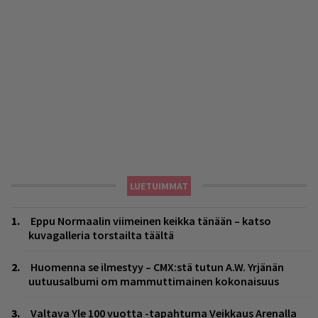
LUETUIMMAT
Eppu Normaalin viimeinen keikka tänään – katso
kuvagalleria torstailta täältä
Huomenna se ilmestyy – CMX:stä tutun A.W. Yrjänän
uutuusalbumi om mammuttimainen kokonaisuus
Valtava Yle 100 vuotta -tapahtuma Veikkaus Arenalla