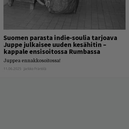
Suomen parasta indie-soulia tarjoava
Juppe julkaisee uuden kesähitin –
kappale ensisoitossa Rumbassa
Juppea ennakkosoitossa!
11.06.2025
Jarkko Fräntilä