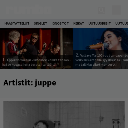
HAASTATTELUT
SINGLET
IGNOSTOT
KEIKAT
UUTUUSBIISIT
UUTUUS
2.
Valtava Yle 100 vuotta -tapah
1.
Eppu Normaalin viimeinen keikka tänään –
Veikkaus Arenalla syyskuussa – m
katso kuvagalleria torstailta täältä
metalliklassikot-konsertti
Artistit:
juppe