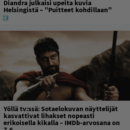
Diandra julkaisi upeita kuvia
Helsingistä – ”Puitteet kohdillaan”
Yöllä tv:ssä: Sotaelokuvan näyttelijät
kasvattivat lihakset nopeasti
erikoisella kikalla – IMDb-arvosana on
7,6