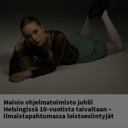
Mainio ohjelmatoimisto juhlii
Helsingissä 10-vuotista taivaltaan –
ilmaistapahtumassa loistoesiintyjät