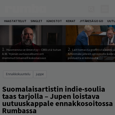
HAASTATTELUT
SINGLET
IGNOSTOT
KEIKAT
JYTÄKESÄ GO GO
UUTU
1.
2.
Huomenna se ilmestyy – CMX:stä tutun
Laittomasta graffitista kiinni 
A.W. Yrjänän uutuusalbumi om
Arhinmäki jälleen spraypullo kädes
mammuttimainen kokonaisuus
puolueita ei kiinnosta
Ennakkokuuntelu
juppe
Suomalaisartistin indie-soulia
taas tarjolla – Jupen loistava
uutuuskappale ennakkosoitossa
Rumbassa