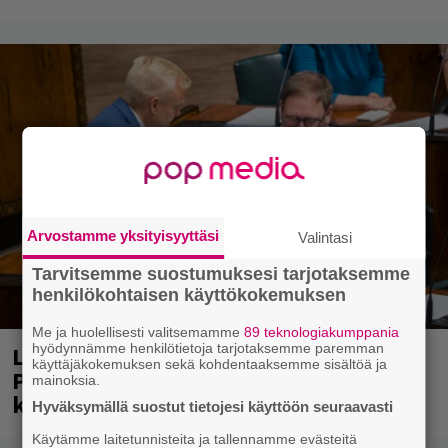
Arvostamme yksityisyyttäsi
Valintasi
Tarvitsemme suostumuksesi tarjotaksemme
henkilökohtaisen käyttökokemuksen
Me ja huolellisesti valitsemamme
89 teknologiakumppania
hyödynnämme henkilötietoja tarjotaksemme paremman
Laittomasta graffitista kiinni jäänyt
käyttäjäkokemuksen sekä kohdentaaksemme sisältöä ja
Paavo Arhinmäki jälleen spraypullo
mainoksia.
kädessä – näitä puolueita ei kiinnosta
Hyväksymällä suostut tietojesi käyttöön seuraavasti
Käytämme laitetunnisteita ja tallennamme evästeitä