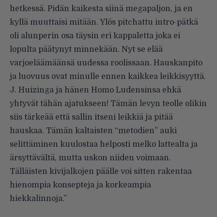
hetkessä. Pidän kaikesta siinä megapaljon, ja en
kyllä muuttaisi mitään. Ylös pitchattu intro-pätkä
oli alunperin osa täysin eri kappaletta joka ei
lopulta päätynyt minnekään. Nyt se elää
varjoeläämäänsä uudessa roolissaan. Hauskanpito
ja luovuus ovat minulle ennen kaikkea leikkisyyttä.
J. Huizinga ja hänen Homo Ludensinsa ehkä
yhtyvät tähän ajatukseen! Tämän levyn teolle olikin
siis tärkeää että sallin itseni leikkiä ja pitää
hauskaa. Tämän kaltaisten “metodien” auki
selittäminen kuulostaa helposti melko lattealta ja
ärsyttävältä, mutta uskon niiden voimaan.
Tälläisten kivijalkojen päälle voi sitten rakentaa
hienompia konsepteja ja korkeampia
hiekkalinnoja.”