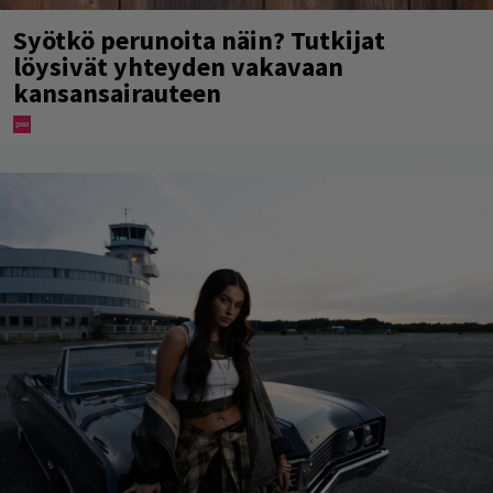
Syötkö perunoita näin? Tutkijat
löysivät yhteyden vakavaan
kansansairauteen