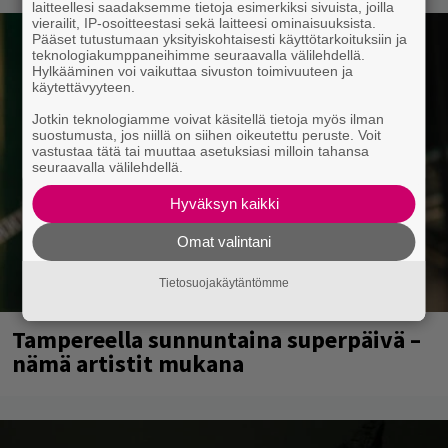
laitteellesi saadaksemme tietoja esimerkiksi sivuista, joilla
vierailit, IP-osoitteestasi sekä laitteesi ominaisuuksista.
Pääset tutustumaan yksityiskohtaisesti käyttötarkoituksiin ja
teknologiakumppaneihimme seuraavalla välilehdellä.
Hylkääminen voi vaikuttaa sivuston toimivuuteen ja
käytettävyyteen.
Jotkin teknologiamme voivat käsitellä tietoja myös ilman
suostumusta, jos niillä on siihen oikeutettu peruste. Voit
vastustaa tätä tai muuttaa asetuksiasi milloin tahansa
seuraavalla välilehdellä.
Hyväksyn kaikki
Omat valintani
Tietosuojakäytäntömme
Tampereella sunnuntaina superpäivä –
nämä artistit mukana