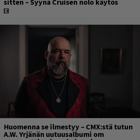
sitten – Syynä Cruisen nolo käytös
Huomenna se ilmestyy – CMX:stä tutun
A.W. Yrjänän uutuusalbumi om