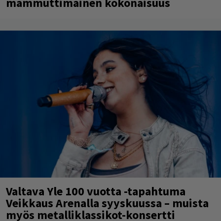
mammuttimainen kokonaisuus
Valtava Yle 100 vuotta -tapahtuma
Veikkaus Arenalla syyskuussa – muista
myös metalliklassikot-konsertti