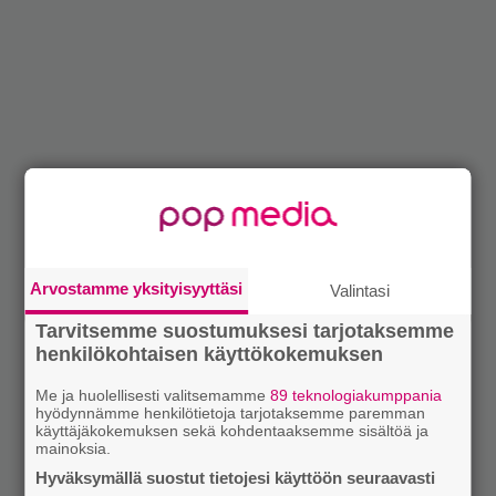
Arvostamme yksityisyyttäsi
Valintasi
Tarvitsemme suostumuksesi tarjotaksemme
henkilökohtaisen käyttökokemuksen
Me ja huolellisesti valitsemamme
89 teknologiakumppania
hyödynnämme henkilötietoja tarjotaksemme paremman
käyttäjäkokemuksen sekä kohdentaaksemme sisältöä ja
mainoksia.
Hyväksymällä suostut tietojesi käyttöön seuraavasti