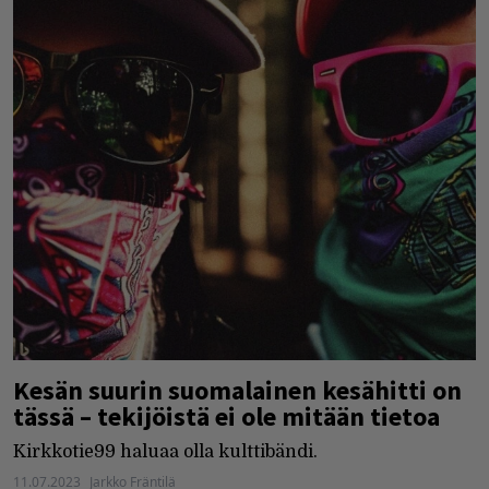
Kesän suurin suomalainen kesähitti on
tässä – tekijöistä ei ole mitään tietoa
Kirkkotie99 haluaa olla kulttibändi.
11.07.2023
Jarkko Fräntilä