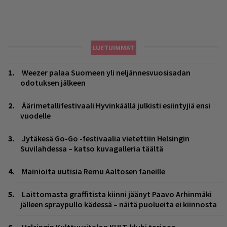
LUETUIMMAT
Weezer palaa Suomeen yli neljännesvuosisadan
odotuksen jälkeen
Äärimetallifestivaali Hyvinkäällä julkisti esiintyjiä ensi
vuodelle
Jytäkesä Go-Go -festivaalia vietettiin Helsingin
Suvilahdessa – katso kuvagalleria täältä
Mainioita uutisia Remu Aaltosen faneille
Laittomasta graffitista kiinni jäänyt Paavo Arhinmäki
jälleen spraypullo kädessä – näitä puolueita ei kiinnosta
Helsingin Kulttuuritalon KULT-klubi tarjoaa