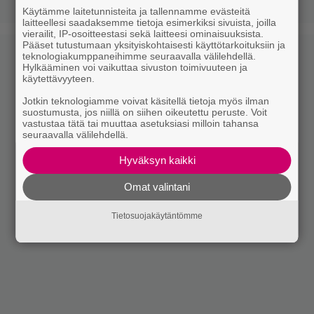
Käytämme laitetunnisteita ja tallennamme evästeitä
laitteellesi saadaksemme tietoja esimerkiksi sivuista, joilla
vierailit, IP-osoitteestasi sekä laitteesi ominaisuuksista.
Pääset tutustumaan yksityiskohtaisesti käyttötarkoituksiin ja
teknologiakumppaneihimme seuraavalla välilehdellä.
Hylkääminen voi vaikuttaa sivuston toimivuuteen ja
käytettävyyteen.
Jotkin teknologiamme voivat käsitellä tietoja myös ilman
suostumusta, jos niillä on siihen oikeutettu peruste. Voit
vastustaa tätä tai muuttaa asetuksiasi milloin tahansa
seuraavalla välilehdellä.
Hyväksyn kaikki
Omat valintani
Tietosuojakäytäntömme