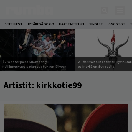
STEELFEST
JYTÄKESÄ GO GO
HAASTATTELUT
SINGLET
IGNOSTOT
T
1.
2.
Weezer palaa Suomeen yli
Äärimetallifestivaali Hyvinkäällä
neljännesvuosisadan odotuksen jälkeen
esiintyjiä ensi vuodelle
Artistit:
kirkkotie99