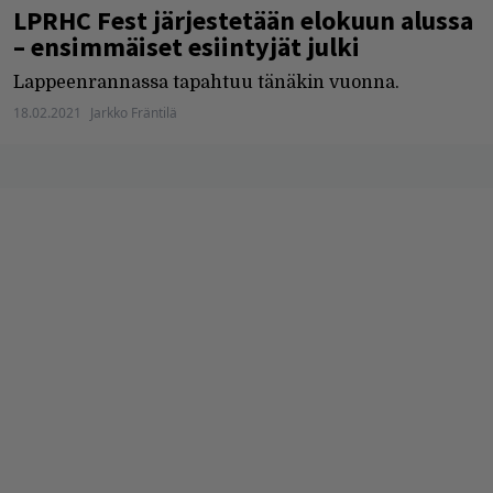
LPRHC Fest järjestetään elokuun alussa
– ensimmäiset esiintyjät julki
Lappeenrannassa tapahtuu tänäkin vuonna.
18.02.2021
Jarkko Fräntilä