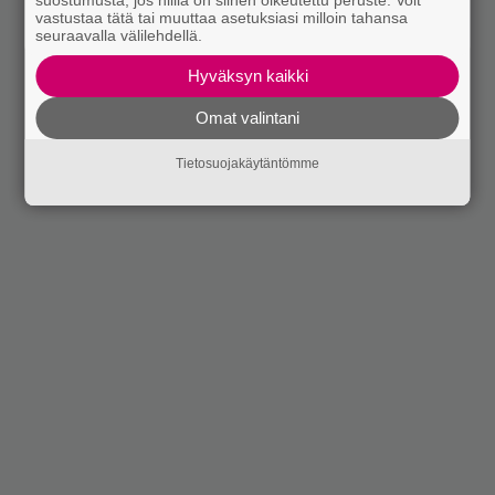
suostumusta, jos niillä on siihen oikeutettu peruste. Voit
vastustaa tätä tai muuttaa asetuksiasi milloin tahansa
seuraavalla välilehdellä.
Hyväksyn kaikki
Omat valintani
Tietosuojakäytäntömme