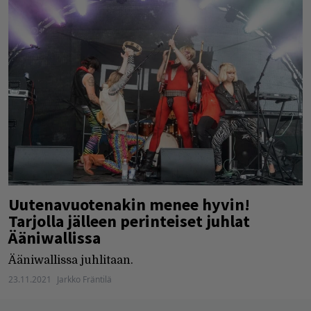
Uutenavuotenakin menee hyvin!
Tarjolla jälleen perinteiset juhlat
Ääniwallissa
Ääniwallissa juhlitaan.
23.11.2021
Jarkko Fräntilä