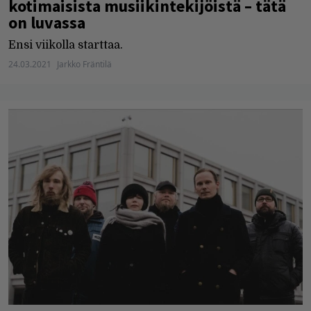
kotimaisista musiikintekijöistä – tätä
on luvassa
Ensi viikolla starttaa.
24.03.2021
Jarkko Fräntilä