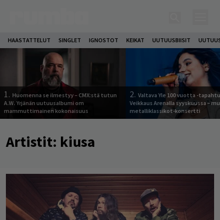
HAASTATTELUT
SINGLET
IGNOSTOT
KEIKAT
UUTUUSBIISIT
UUTUUS
1.
2.
Huomenna se ilmestyy – CMX:stä tutun
Valtava Yle 100 vuotta -tapah
A.W. Yrjänän uutuusalbumi om
Veikkaus Arenalla syyskuussa – m
mammuttimainen kokonaisuus
metalliklassikot-konsertti
Artistit:
kiusa