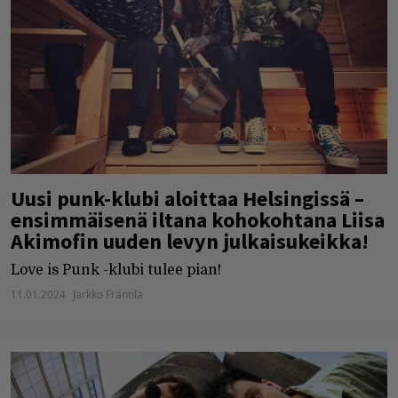
Uusi punk-klubi aloittaa Helsingissä –
ensimmäisenä iltana kohokohtana Liisa
Akimofin uuden levyn julkaisukeikka!
Love is Punk -klubi tulee pian!
11.01.2024
Jarkko Fräntilä