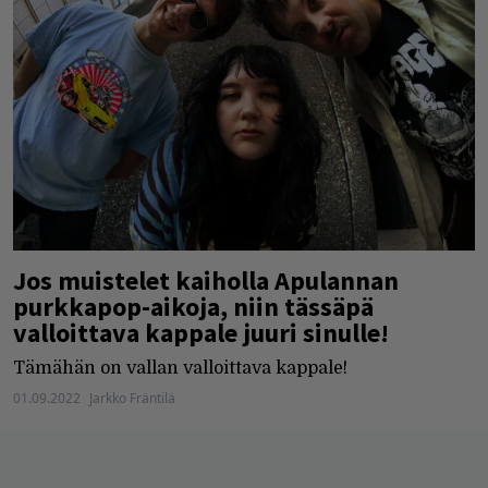
Jos muistelet kaiholla Apulannan
purkkapop-aikoja, niin tässäpä
valloittava kappale juuri sinulle!
Tämähän on vallan valloittava kappale!
01.09.2022
Jarkko Fräntilä