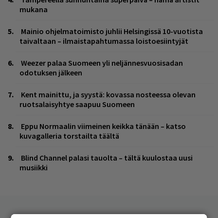
mukana
Mainio ohjelmatoimisto juhlii Helsingissä 10-vuotista
taivaltaan – ilmaistapahtumassa loistoesiintyjät
Weezer palaa Suomeen yli neljännesvuosisadan
odotuksen jälkeen
Kent mainittu, ja syystä: kovassa nosteessa olevan
ruotsalaisyhtye saapuu Suomeen
Eppu Normaalin viimeinen keikka tänään – katso
kuvagalleria torstailta täältä
Blind Channel palasi tauolta – tältä kuulostaa uusi
musiikki