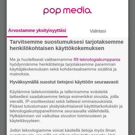
Arvostamme yksityisyyttäsi
Valintasi
Tarvitsemme suostumuksesi tarjotaksemme
henkilökohtaisen käyttökokemuksen
Me ja huolellisesti valitsemamme
89 teknologiakumppania
hyödynnämme henkilötietoja tarjotaksemme paremman
käyttäjäkokemuksen sekä kohdentaaksemme sisältöä ja
mainoksia.
Hyväksymällä suostut tietojesi käyttöön seuraavasti
Käytämme laitetunnisteita ja tallennamme evästeitä
laitteellesi saadaksemme tietoja esimerkiksi sivuista, joilla
vierailit, IP-osoitteestasi sekä laitteesi ominaisuuksista.
Pääset tutustumaan yksityiskohtaisesti käyttötarkoituksiin ja
teknologiakumppaneihimme seuraavalla välilehdellä.
Hylkääminen voi vaikuttaa sivuston toimivuuteen ja
käytettävyyteen.
Jotkin teknologiamme voivat käsitellä tietoja myös ilman