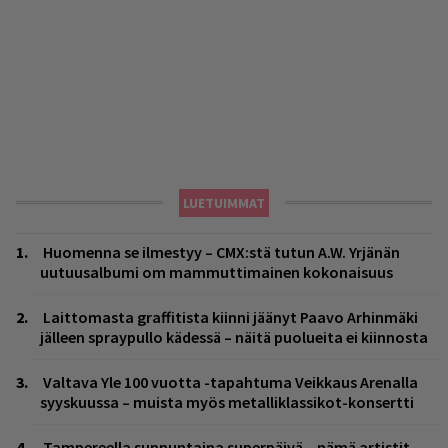
LUETUIMMAT
Huomenna se ilmestyy – CMX:stä tutun A.W. Yrjänän
uutuusalbumi om mammuttimainen kokonaisuus
Laittomasta graffitista kiinni jäänyt Paavo Arhinmäki
jälleen spraypullo kädessä – näitä puolueita ei kiinnosta
Valtava Yle 100 vuotta -tapahtuma Veikkaus Arenalla
syyskuussa – muista myös metalliklassikot-konsertti
Tampereella sunnuntaina superpäivä – nämä artistit