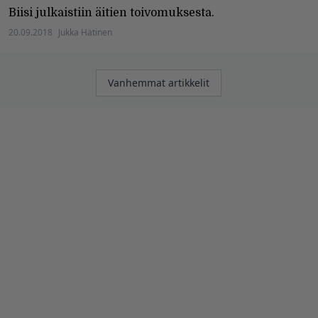
Biisi julkaistiin äitien toivomuksesta.
20.09.2018
Jukka Hätinen
Artikkelien
Vanhemmat artikkelit
selaus