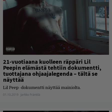
21-vuotiaana kuolleen räppäri Lil
Peepin elämästä tehtiin dokumentti,
tuottajana ohjaajalegenda – tältä se
näyttää
Lil Peep -dokumentti näyttää mainiolta.
01.10.2019
Jarkko Fräntilä