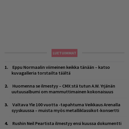
LUETUIMMAT
Eppu Normaalin viimeinen keikka tänään – katso
kuvagalleria torstailta täältä
Huomenna se ilmestyy – CMX:stä tutun A.W. Yrjänän
uutuusalbumi om mammuttimainen kokonaisuus
Valtava Yle 100 vuotta -tapahtuma Veikkaus Arenalla
syyskuussa – muista myös metalliklassikot-konsertti
Rushin Neil Peartista ilmestyy ensi kuussa dokumentti