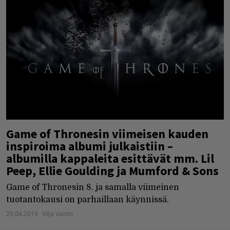
Game of Thronesin viimeisen kauden
inspiroima albumi julkaistiin –
albumilla kappaleita esittävät mm. Lil
Peep, Ellie Goulding ja Mumford & Sons
Game of Thronesin 8. ja samalla viimeinen
tuotantokausi on parhaillaan käynnissä.
29.04.2019
Vilja Vainio