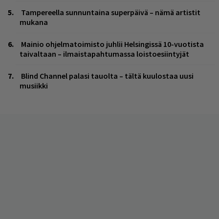
Tampereella sunnuntaina superpäivä – nämä artistit
mukana
Mainio ohjelmatoimisto juhlii Helsingissä 10-vuotista
taivaltaan – ilmaistapahtumassa loistoesiintyjät
Blind Channel palasi tauolta – tältä kuulostaa uusi
musiikki