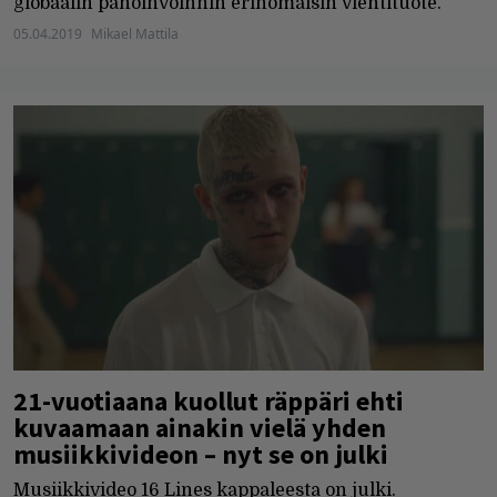
globaalin pahoinvoinnin erinomaisin vientituote.
05.04.2019
Mikael Mattila
21-vuotiaana kuollut räppäri ehti
kuvaamaan ainakin vielä yhden
musiikkivideon – nyt se on julki
Musiikkivideo 16 Lines kappaleesta on julki.