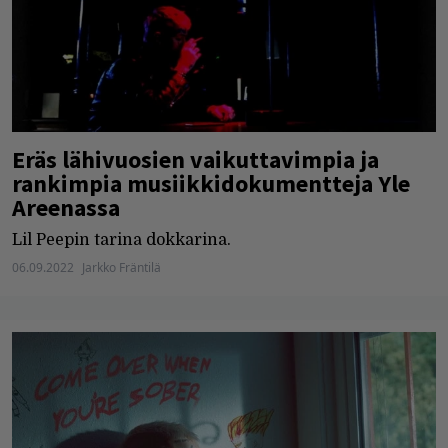
Eräs lähivuosien vaikuttavimpia ja
rankimpia musiikkidokumentteja Yle
Areenassa
Lil Peepin tarina dokkarina.
06.09.2022
Jarkko Fräntilä