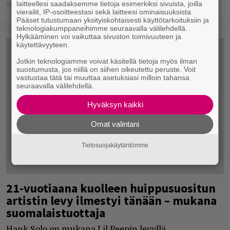
laitteellesi saadaksemme tietoja esimerkiksi sivuista, joilla
19.11.2018
Jukka Hätinen
vierailit, IP-osoitteestasi sekä laitteesi ominaisuuksista.
Pääset tutustumaan yksityiskohtaisesti käyttötarkoituksiin ja
teknologiakumppaneihimme seuraavalla välilehdellä.
Hylkääminen voi vaikuttaa sivuston toimivuuteen ja
käytettävyyteen.
Jotkin teknologiamme voivat käsitellä tietoja myös ilman
suostumusta, jos niillä on siihen oikeutettu peruste. Voit
vastustaa tätä tai muuttaa asetuksiasi milloin tahansa
seuraavalla välilehdellä.
Hyväksyn kaikki
Omat valintani
Tietosuojakäytäntömme
21-vuotiaana kuolleen huippusuositun
artistin levy ilmestyi tänään – mukana
suomalaistuottaja
Hank Solo on mukana Lil Peepin levyllä.