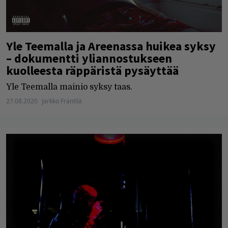
Yle Teemalla ja Areenassa huikea syksy
– dokumentti yliannostukseen
kuolleesta räppäristä pysäyttää
Yle Teemalla mainio syksy taas.
27.08.2020
Jarkko Fräntilä