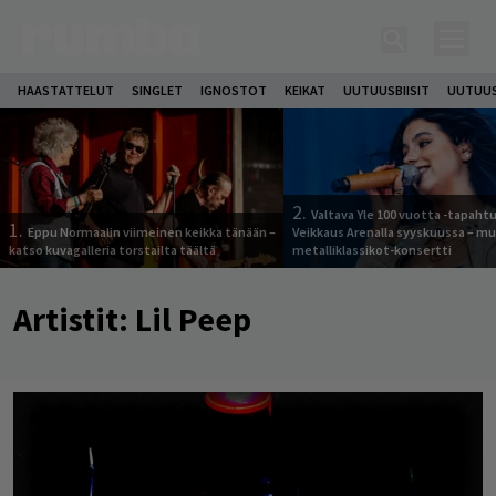
HAASTATTELUT
SINGLET
IGNOSTOT
KEIKAT
UUTUUSBIISIT
UUTUUS
2.
Valtava Yle 100 vuotta -tapah
1.
Eppu Normaalin viimeinen keikka tänään –
Veikkaus Arenalla syyskuussa – m
katso kuvagalleria torstailta täältä
metalliklassikot-konsertti
Artistit:
Lil Peep