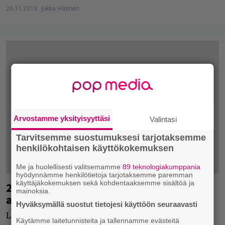
26.11.2018
Jukka Hätinen
Arvostamme yksityisyyttäsi
Valintasi
Tarvitsemme suostumuksesi tarjotaksemme
henkilökohtaisen käyttökokemuksen
Me ja huolellisesti valitsemamme
89 teknologiakumppania
hyödynnämme henkilötietoja tarjotaksemme paremman
käyttäjäkokemuksen sekä kohdentaaksemme sisältöä ja
21-vuotiaana kuollut artisti Suomen
mainoksia.
albumilistan kärkeen
Hyväksymällä suostut tietojesi käyttöön seuraavasti
Lil Peepin uusi albumi debytoi listan kärjessä.
Käytämme laitetunnisteita ja tallennamme evästeitä