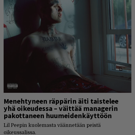
Menehtyneen räppärin äiti taistelee
yhä oikeudessa – väittää managerin
pakottaneen huumeidenkäyttöön
Lil Peepin kuolemasta väännetään peistä
oikeussalissa.