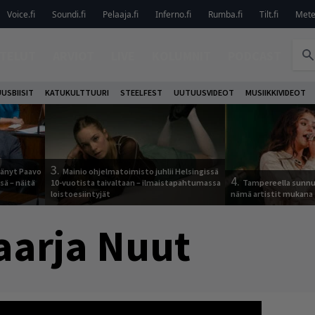
Voice.fi
Soundi.fi
Pelaaja.fi
Inferno.fi
Rumba.fi
Tilt.fi
Metel
TELUT
ARVIOT
LIVE
KOLUMNIT
PODCAST
USBIISIT
KATUKULTTUURI
STEELFEST
UUTUUSVIDEOT
MUSIIKKIVIDEOT
3.
jäänyt Paavo
Mainio ohjelmatoimisto juhlii Helsingissä
4.
sä – näitä
10-vuotista taivaltaan – ilmaistapahtumassa
Tampereella sunnu
loistoesiintyjät
nämä artistit mukana
aarja Nuut