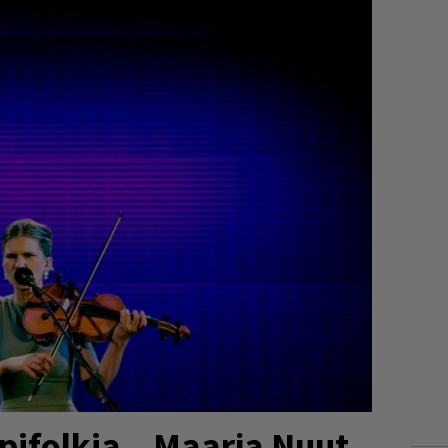
pifolkia – Maarja Nuut