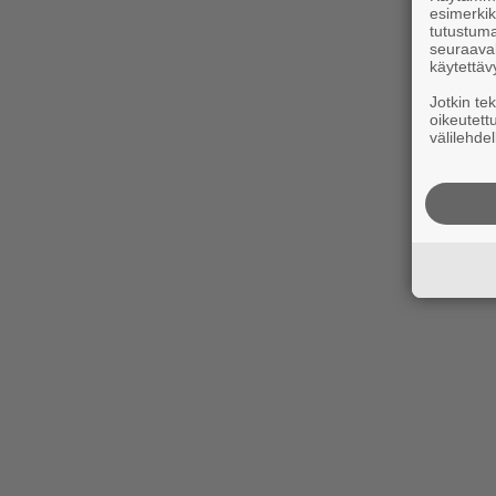
esimerkiks
tutustuma
seuraaval
käytettäv
Jotkin te
oikeutett
välilehdel