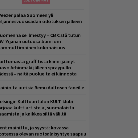
LUETUIMMAT
eezer palaa Suomeen yli
eljännesvuosisadan odotuksen jälkeen
uomenna se ilmestyy – CMX:stä tutun
.W. Yrjänän uutuusalbumi om
ammuttimainen kokonaisuus
aittomasta graffitista kiinni jäänyt
aavo Arhinmäki jälleen spraypullo
ädessä – näitä puolueita ei kiinnosta
ainioita uutisia Remu Aaltosen faneille
elsingin Kulttuuritalon KULT-klubi
arjoaa kulttiartisteja, suomalaista
saamista ja kaikkea siltä väliltä
ent mainittu, ja syystä: kovassa
osteessa olevan ruotsalaisyhtye saapuu