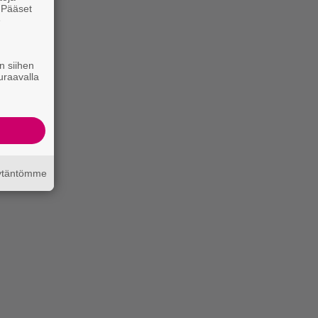
. Pääset
e
n siihen
uraavalla
äytäntömme