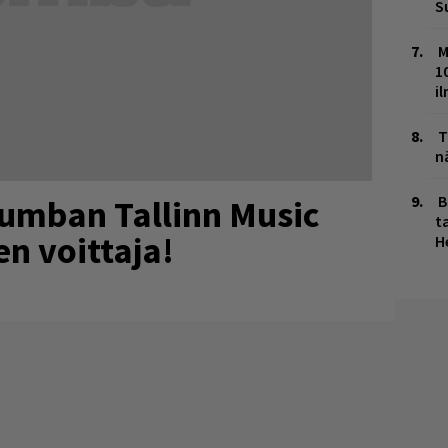
S
M
1
i
T
n
B
umban Tallinn Music
ta
n voittaja!
H