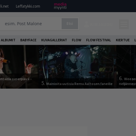
i.net
Leffatykki.com
Etsi
KIRJAUDU
ALBUMIT
BABYFACE
KUVAGALLERIAT
FLOW
FLOW FESTIVAL
KIERTUE
6.
ntaina superpäivä –
Weezer
5.
Mainioita uutisia Remu Aaltosen faneille
neljännes