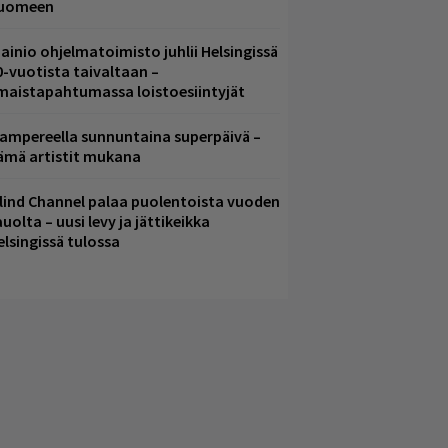
uomeen
ainio ohjelmatoimisto juhlii Helsingissä
0-vuotista taivaltaan –
lmaistapahtumassa loistoesiintyjät
ampereella sunnuntaina superpäivä –
ämä artistit mukana
lind Channel palaa puolentoista vuoden
uolta – uusi levy ja jättikeikka
elsingissä tulossa