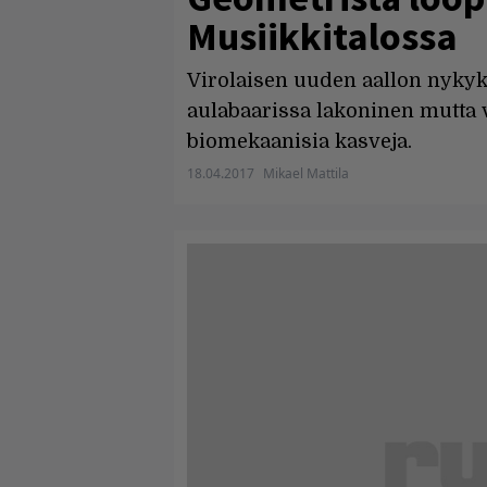
Musiikkitalossa
Virolaisen uuden aallon nykyk
aulabaarissa lakoninen mutta v
biomekaanisia kasveja.
18.04.2017
Mikael Mattila