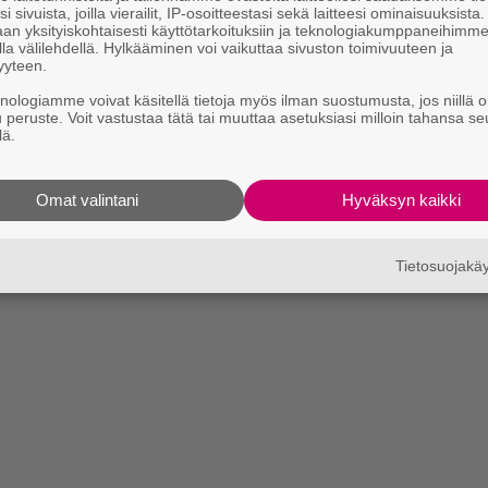
i sivuista, joilla vierailit, IP-osoitteestasi sekä laitteesi ominaisuuksista
an yksityiskohtaisesti käyttötarkoituksiin ja teknologiakumppaneihimm
la välilehdellä. Hylkääminen voi vaikuttaa sivuston toimivuuteen ja
yyteen.
knologiamme voivat käsitellä tietoja myös ilman suostumusta, jos niillä o
u peruste. Voit vastustaa tätä tai muuttaa asetuksiasi milloin tahansa se
lä.
Omat valintani
Hyväksyn kaikki
Tietosuojak