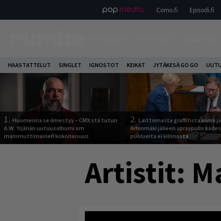
Como.fi
Episodi.fi
ETUSIVU
UUTISET
HAASTAT
HAASTATTELUT
SINGLET
IGNOSTOT
KEIKAT
JYTÄKESÄ GO GO
UUTU
1.
2.
Huomenna se ilmestyy – CMX:stä tutun
Laittomasta graffitista kiinni 
A.W. Yrjänän uutuusalbumi om
Arhinmäki jälleen spraypullo kädes
mammuttimainen kokonaisuus
puolueita ei kiinnosta
Artistit:
M