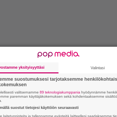
vostamme yksityisyyttäsi
Valintasi
semme suostumuksesi tarjotaksemme henkilökohtai
ökokemuksen
lellisesti valitsemamme
89 teknologiakumppania
hyödynnämme henkilö
semme paremman käyttäjäkokemuksen sekä kohdentaaksemme sisältöä
a.
ällä suostut tietojesi käyttöön seuraavasti
laitetunnisteita ja tallennamme evästeitä laitteellesi saadaksemme tie