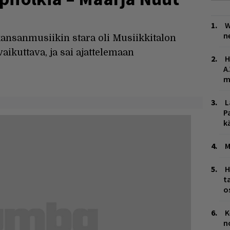
W
n
ansanmusiikin stara oli Musiikkitalon
aikuttava, ja sai ajattelemaan
H
A
m
L
P
k
M
H
t
o
K
n