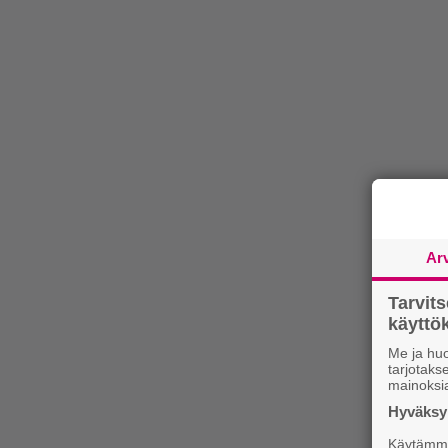
Ar
Tarvit
käytt
Me ja huo
tarjotak
mainoksi
Hyväksym
Käytämme 