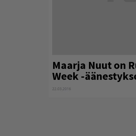
Maarja Nuut on R
Week -äänestykse
22.03.2016