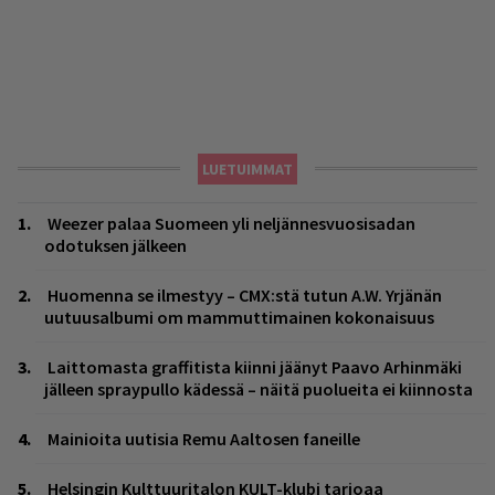
LUETUIMMAT
Weezer palaa Suomeen yli neljännesvuosisadan
odotuksen jälkeen
Huomenna se ilmestyy – CMX:stä tutun A.W. Yrjänän
uutuusalbumi om mammuttimainen kokonaisuus
Laittomasta graffitista kiinni jäänyt Paavo Arhinmäki
jälleen spraypullo kädessä – näitä puolueita ei kiinnosta
Mainioita uutisia Remu Aaltosen faneille
Helsingin Kulttuuritalon KULT-klubi tarjoaa