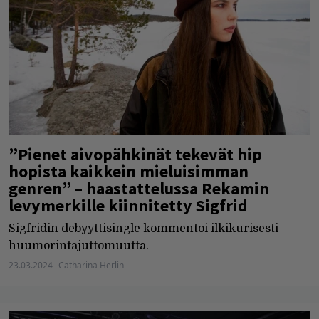
”Pienet aivopähkinät tekevät hip
hopista kaikkein mieluisimman
genren” – haastattelussa Rekamin
levymerkille kiinnitetty Sigfrid
Sigfridin debyyttisingle kommentoi ilkikurisesti
huumorintajuttomuutta.
23.03.2024
Catharina Herlin