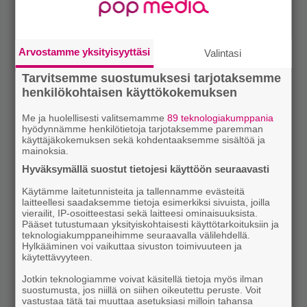
Arvostamme yksityisyyttäsi
Valintasi
Tarvitsemme suostumuksesi tarjotaksemme
henkilökohtaisen käyttökokemuksen
Me ja huolellisesti valitsemamme
89 teknologiakumppania
hyödynnämme henkilötietoja tarjotaksemme paremman
käyttäjäkokemuksen sekä kohdentaaksemme sisältöä ja
mainoksia.
Hyväksymällä suostut tietojesi käyttöön seuraavasti
Käytämme laitetunnisteita ja tallennamme evästeitä
laitteellesi saadaksemme tietoja esimerkiksi sivuista, joilla
vierailit, IP-osoitteestasi sekä laitteesi ominaisuuksista.
Pääset tutustumaan yksityiskohtaisesti käyttötarkoituksiin ja
teknologiakumppaneihimme seuraavalla välilehdellä.
Hylkääminen voi vaikuttaa sivuston toimivuuteen ja
käytettävyyteen.
Jotkin teknologiamme voivat käsitellä tietoja myös ilman
suostumusta, jos niillä on siihen oikeutettu peruste. Voit
vastustaa tätä tai muuttaa asetuksiasi milloin tahansa