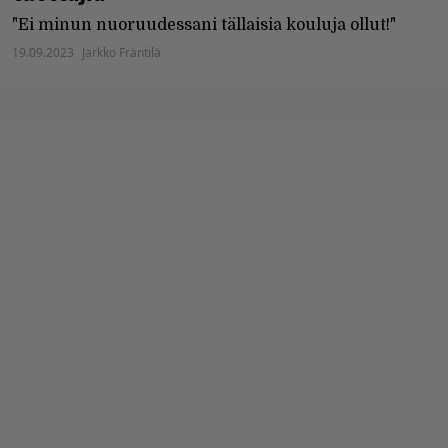
"Ei minun nuoruudessani tällaisia kouluja ollut!"
19.09.2023
Jarkko Fräntilä