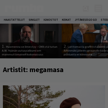
HAASTATTELUT
SINGLET
IGNOSTOT
KEIKAT
JYTÄKESÄ GO GO
STEE
1.
2.
Huomenna se ilmestyy – CMX:stä tutun
Laittomasta graffitista kiinni 
A.W. Yrjänän uutuusalbumi om
Arhinmäki jälleen spraypullo kädes
mammuttimainen kokonaisuus
puolueita ei kiinnosta
Artistit:
megamasa