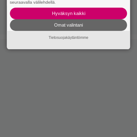
seuraavalla välilehdellä.
Hyväksyn kaikki
Omat valintani
Tietosuojakäytäntömme