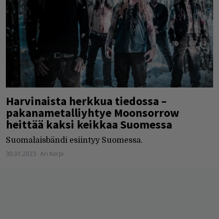
Harvinaista herkkua tiedossa –
pakanametalliyhtye Moonsorrow
heittää kaksi keikkaa Suomessa
Suomalaisbändi esiintyy Suomessa.
30.01.2023
Ari Korpi