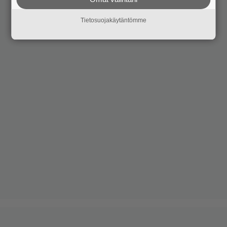
Tietosuojakäytäntömme