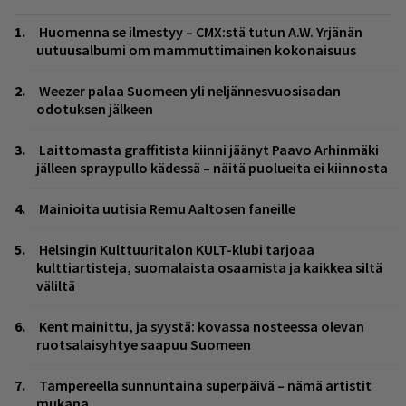
Huomenna se ilmestyy – CMX:stä tutun A.W. Yrjänän
uutuusalbumi om mammuttimainen kokonaisuus
Weezer palaa Suomeen yli neljännesvuosisadan
odotuksen jälkeen
Laittomasta graffitista kiinni jäänyt Paavo Arhinmäki
jälleen spraypullo kädessä – näitä puolueita ei kiinnosta
Mainioita uutisia Remu Aaltosen faneille
Helsingin Kulttuuritalon KULT-klubi tarjoaa
kulttiartisteja, suomalaista osaamista ja kaikkea siltä
väliltä
Kent mainittu, ja syystä: kovassa nosteessa olevan
ruotsalaisyhtye saapuu Suomeen
Tampereella sunnuntaina superpäivä – nämä artistit
mukana