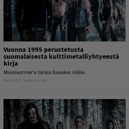
Vuonna 1995 perustetusta
suomalaisesta kulttimetalliyhtyeestä
kirja
Moonsorrow'n tarina kansien väliin.
08.08.2025
Jarkko Fräntilä