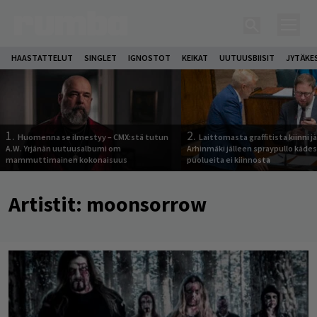
HAASTATTELUT
SINGLET
IGNOSTOT
KEIKAT
UUTUUSBIISIT
JYTÄKE
1.
2.
Huomenna se ilmestyy – CMX:stä tutun
Laittomasta graffitista kiinni 
A.W. Yrjänän uutuusalbumi om
Arhinmäki jälleen spraypullo kädes
mammuttimainen kokonaisuus
puolueita ei kiinnosta
Artistit:
moonsorrow