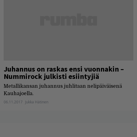
Juhannus on raskas ensi vuonnakin –
Nummirock julkisti esiintyjiä
Metallikansan juhannus juhlitaan nelipäiväisenä
Kauhajoella.
06.11.2017
Jukka Hätinen