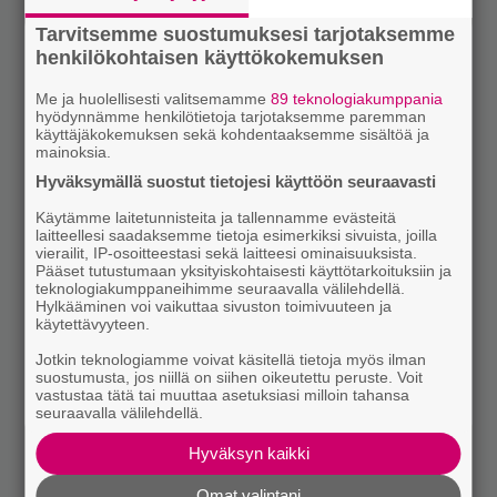
Tarvitsemme suostumuksesi tarjotaksemme
henkilökohtaisen käyttökokemuksen
Me ja huolellisesti valitsemamme
89 teknologiakumppania
hyödynnämme henkilötietoja tarjotaksemme paremman
käyttäjäkokemuksen sekä kohdentaaksemme sisältöä ja
mainoksia.
Hyväksymällä suostut tietojesi käyttöön seuraavasti
Käytämme laitetunnisteita ja tallennamme evästeitä
laitteellesi saadaksemme tietoja esimerkiksi sivuista, joilla
vierailit, IP-osoitteestasi sekä laitteesi ominaisuuksista.
Pääset tutustumaan yksityiskohtaisesti käyttötarkoituksiin ja
teknologiakumppaneihimme seuraavalla välilehdellä.
Hylkääminen voi vaikuttaa sivuston toimivuuteen ja
käytettävyyteen.
Jotkin teknologiamme voivat käsitellä tietoja myös ilman
suostumusta, jos niillä on siihen oikeutettu peruste. Voit
vastustaa tätä tai muuttaa asetuksiasi milloin tahansa
seuraavalla välilehdellä.
Hyväksyn kaikki
Omat valintani