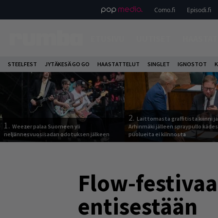
Como.fi
Episodi.fi
ETUSIVU
UUTISET
HAASTAT
STEELFEST
JYTÄKESÄ GO GO
HAASTATTELUT
SINGLET
IGNOSTOT
K
2.
Laittomasta graffitista kiinni 
1.
Weezer palaa Suomeen yli
Arhinmäki jälleen spraypullo kädes
neljännesvuosisadan odotuksen jälkeen
puolueita ei kiinnosta
Flow-festivaa
entisestään