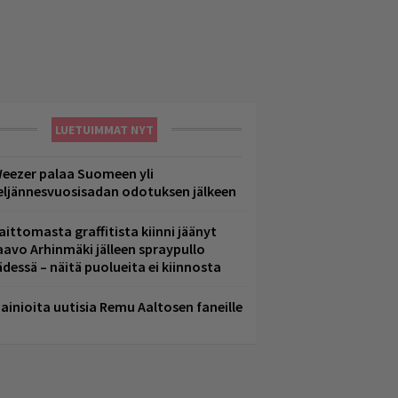
LUETUIMMAT NYT
eezer palaa Suomeen yli
eljännesvuosisadan odotuksen jälkeen
aittomasta graffitista kiinni jäänyt
aavo Arhinmäki jälleen spraypullo
ädessä – näitä puolueita ei kiinnosta
ainioita uutisia Remu Aaltosen faneille