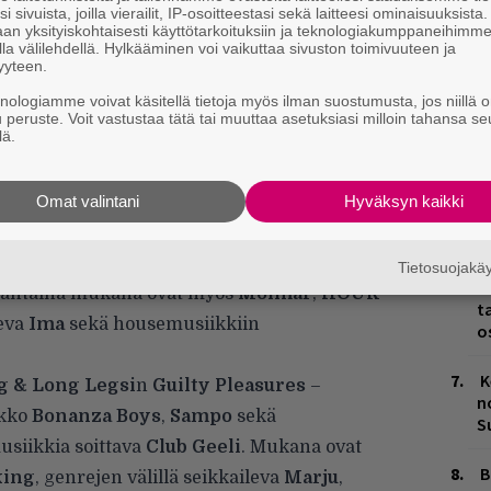
es
i sivuista, joilla vierailit, IP-osoitteestasi sekä laitteesi ominaisuuksista
an yksityiskohtaisesti käyttötarkoituksiin ja teknologiakumppaneihimm
la välilehdellä. Hylkääminen voi vaikuttaa sivuston toimivuuteen ja
L
yyteen.
P
k
knologiamme voivat käsitellä tietoja myös ilman suostumusta, jos niillä o
u peruste. Voit vastustaa tätä tai muuttaa asetuksiasi milloin tahansa se
lä.
M
tuo lauantaihin afroelektronista musiikkia ja
J
ja. Mukana soittavat afrikkalaisen
Omat valintani
Hyväksyn kaikki
H
in klubikulttuurin
k
ucktooth T
sekä afro- ja karibialaisista
Tietosuojak
H
uantaina mukana ovat myös
Moimar
,
HOUR
t
leva
Ima
sekä housemusiikkiin
o
K
g & Long Legsi
n
Guilty Pleasures
–
n
akko
Bonanza Boys
,
Sampo
sekä
S
siikkia soittava
Club Geeli
. Mukana ovat
B
king
, genrejen välillä seikkaileva
Marju
,