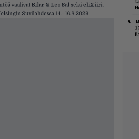
ta
ntöä vaalivat
Bilar & Leo Sal
sekä
eliXiiri
.
H
Helsingin Suvilahdessa 14.–16.8.2026.
M
1
i