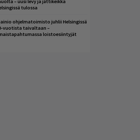
uolta – uusi levy ja jättikeikka
elsingissä tulossa
ainio ohjelmatoimisto juhlii Helsingissä
0-vuotista taivaltaan –
lmaistapahtumassa loistoesiintyjät