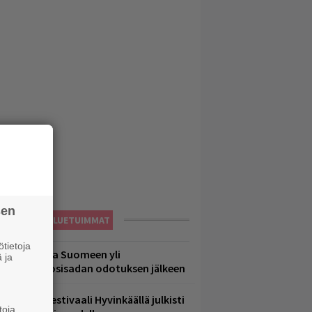
sen
LUETUIMMAT
tietoja
eezer palaa Suomeen yli
 ja
eljännesvuosisadan odotuksen jälkeen
ärimetallifestivaali Hyvinkäällä julkisti
toja