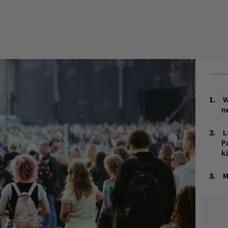
W
n
L
P
k
M