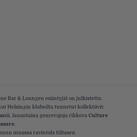
e Bar & Loungen esiintyjät on julkistettu.
t Helsingin klubeilta tunnetut kollektiivit:
anii
, lauantaina genrerajoja rikkova
Culture
easure
.
 muun muassa ravintola Siltasen