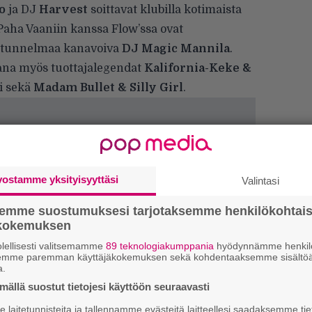
o
ja DJ
Harvest
soittavat klubilla kotimaista
Paha Vaaniin kanssa Flow’ssa ovat
l-tunnelmaa kanavoiva
DJ Magic Mannila
.
ana myös tuottajalegendat
Kalifornia-Keke &
vi sekä
Madam Bullet & Silly Girl
.
vostamme yksityisyyttäsi
Valintasi
semme suostumuksesi tarjotaksemme henkilökohtai
ökokemuksen
lellisesti valitsemamme
89 teknologiakumppania
hyödynnämme henkilö
W
semme paremman käyttäjäkokemuksen sekä kohdentaaksemme sisältöä
n
a.
ällä suostut tietojesi käyttöön seuraavasti
Ä
laitetunnisteita ja tallennamme evästeitä laitteellesi saadaksemme tie