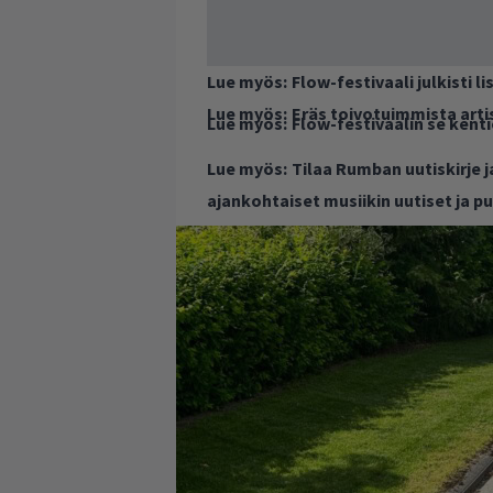
Lue myös:
Flow-festivaali julkisti li
Lue myös:
Eräs toivotuimmista artis
Lue myös:
Flow-festivaalin se kenti
Lue myös:
Tilaa Rumban uutiskirje 
ajankohtaiset musiikin uutiset ja 