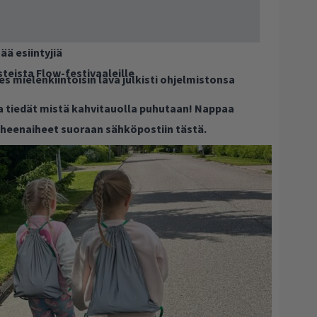
sää esiintyjiä
teista Flow-festivaaleille
es mielenkiintoisin lava julkisti ohjelmistonsa
ja tiedät mistä kahvitauolla puhutaan! Nappaa
puheenaiheet suoraan sähköpostiin tästä.