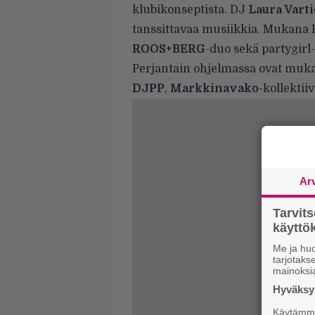
klubikonseptista. DJ
Laura Varti
tanssittavaa musiikkia. Mukana 
ROOS+BERG
-duo sekä partygir
Perjantain ohjelmassa ovat muk
DJPP
,
Markkinavako
-kollektii
Ar
Tarvit
käytt
Me ja huo
tarjotak
mainoksi
Hyväksym
Käytämme 