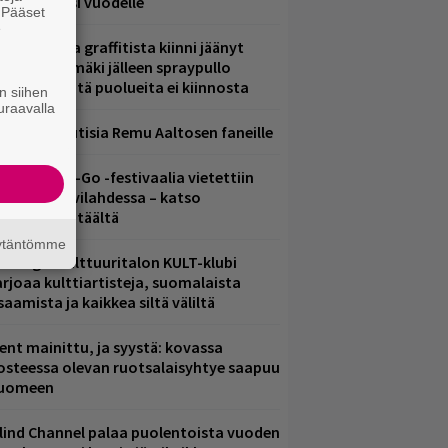
iintyjiä ensi vuodelle
. Pääset
e
aittomasta graffitista kiinni jäänyt
aavo Arhinmäki jälleen spraypullo
ädessä – näitä puolueita ei kiinnosta
n siihen
uraavalla
ainioita uutisia Remu Aaltosen faneille
ytäkesä Go-Go -festivaalia vietettiin
elsingin Suvilahdessa – katso
uvagalleria täältä
äytäntömme
elsingin Kulttuuritalon KULT-klubi
arjoaa kulttiartisteja, suomalaista
saamista ja kaikkea siltä väliltä
ent mainittu, ja syystä: kovassa
osteessa olevan ruotsalaisyhtye saapuu
uomeen
lind Channel palaa puolentoista vuoden