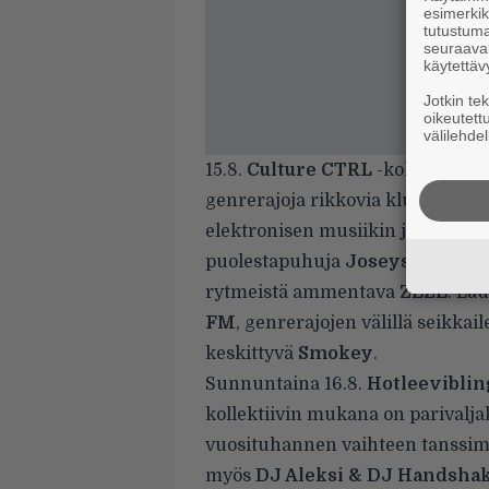
esimerkiks
tutustuma
seuraaval
käytettäv
Jotkin te
oikeutett
välilehdel
15.8.
Culture CTRL
-kollektiivi 
genrerajoja rikkovia klubisounde
elektronisen musiikin ja globaal
puolestapuhuja
Joseysradios
,
B
rytmeistä ammentava
ZEZE
. La
FM
, genrerajojen välillä seikkai
keskittyvä
Smokey
.
Sunnuntaina 16.8.
Hotleeviblin
kollektiivin mukana on parivalj
vuosituhannen vaihteen tanssimu
myös
DJ Aleksi & DJ Handsha