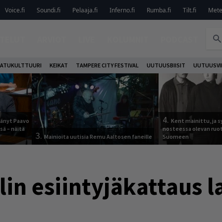
Voice.fi
Soundi.fi
Pelaaja.fi
Inferno.fi
Rumba.fi
Tilt.fi
Metel
TELUT
ARVIOT
LIVE
KOLUMNIT
PODCAST
ATUKULTTUURI
KEIKAT
TAMPERE CITY FESTIVAL
UUTUUSBIISIT
UUTUUSVI
4.
jäänyt Paavo
Kent mainittu, ja s
sä – näitä
nosteessa olevan ruo
3.
Mainioita uutisia Remu Aaltosen faneille
Suomeen
lin esiintyjäkattaus l