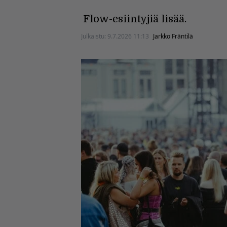
Flow-esiintyjiä lisää.
Julkaistu:
9.7.2026 11:13
Jarkko Fräntilä