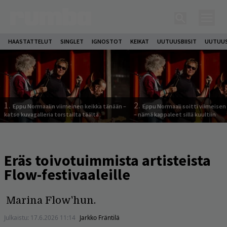
HAASTATTELUT
SINGLET
IGNOSTOT
KEIKAT
UUTUUSBIISIT
UUTUUS
1.
2.
Eppu Normaalin viimeinen keikka tänään –
Eppu Normaali soitti viimeisen
katso kuvagalleria torstailta täältä
– nämä kappaleet sillä kuultiin
Eräs toivotuimmista artisteista
Flow-festivaaleille
Marina Flow'hun.
Julkaistu:
17.6.2026 11:14
Jarkko Fräntilä