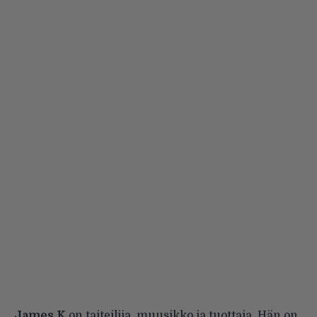
James K
on taiteilija, muusikko ja tuottaja. Hän on