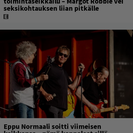
toimintaseikkailu – Margot Robbie vei
seksikohtauksen liian pitkälle
Eppu Normaali soitti viimeisen