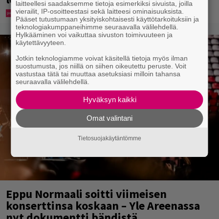
laitteellesi saadaksemme tietoja esimerkiksi sivuista, joilla
vierailit, IP-osoitteestasi sekä laitteesi ominaisuuksista.
Pääset tutustumaan yksityiskohtaisesti käyttötarkoituksiin ja
teknologiakumppaneihimme seuraavalla välilehdellä.
Hylkääminen voi vaikuttaa sivuston toimivuuteen ja
käytettävyyteen.
Jotkin teknologiamme voivat käsitellä tietoja myös ilman
suostumusta, jos niillä on siihen oikeutettu peruste. Voit
vastustaa tätä tai muuttaa asetuksiasi milloin tahansa
seuraavalla välilehdellä.
Hyväksyn kaikki
Omat valintani
Tietosuojakäytäntömme
Eppu Normaali soitti viimeisen
konserttinsa koskaan – Yle Areenassa
nyt dokumentti bändistä