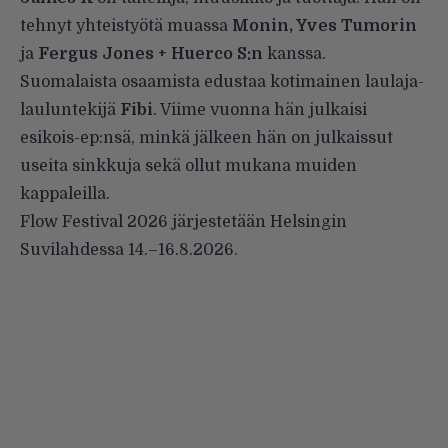
tehnyt yhteistyötä muassa
Monin, Yves Tumorin
ja
Fergus Jones + Huerco S:n
kanssa.
Suomalaista osaamista edustaa kotimainen laulaja-
lauluntekijä
Fibi
. Viime vuonna hän julkaisi
esikois-ep:nsä, minkä jälkeen hän on julkaissut
useita sinkkuja sekä ollut mukana muiden
kappaleilla.
Flow Festival 2026 järjestetään Helsingin
Suvilahdessa 14.–16.8.2026.