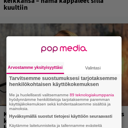
keikkansa – nämä kappaleet sillä
kuultiin
Arvostamme yksityisyyttäsi
Valintasi
Tarvitsemme suostumuksesi tarjotaksemme
henkilökohtaisen käyttökokemuksen
Me ja huolellisesti valitsemamme
89 teknologiakumppania
hyödynnämme henkilötietoja tarjotaksemme paremman
käyttäjäkokemuksen sekä kohdentaaksemme sisältöä ja
mainoksia.
Karita Tykän ja Sami Saikkosen rakkaus
Hyväksymällä suostut tietojesi käyttöön seuraavasti
kukoistaa – vähäpukeista hempeilyä ja
leveitä virnistyksiä laiturilla
Käytämme laitetunnisteita ja tallennamme evästeitä