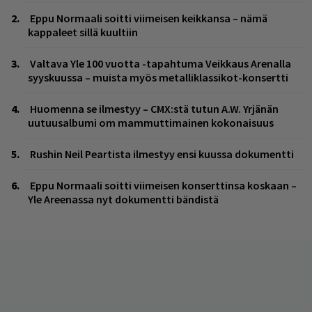
Eppu Normaali soitti viimeisen keikkansa – nämä
kappaleet sillä kuultiin
Valtava Yle 100 vuotta -tapahtuma Veikkaus Arenalla
syyskuussa – muista myös metalliklassikot-konsertti
Huomenna se ilmestyy – CMX:stä tutun A.W. Yrjänän
uutuusalbumi om mammuttimainen kokonaisuus
Rushin Neil Peartista ilmestyy ensi kuussa dokumentti
Eppu Normaali soitti viimeisen konserttinsa koskaan –
Yle Areenassa nyt dokumentti bändistä