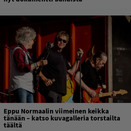
Eppu Normaalin viimeinen keikka
tänään – katso kuvagalleria torstailta
täältä