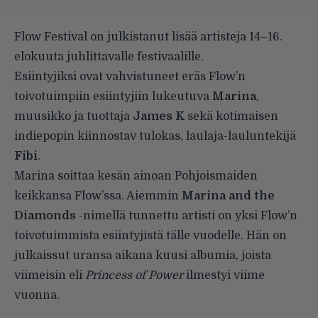
Flow Festival on julkistanut lisää artisteja 14–16.
elokuuta juhlittavalle festivaalille.
Esiintyjiksi ovat vahvistuneet eräs Flow’n
toivotuimpiin esiintyjiin lukeutuva
Marina
,
muusikko ja tuottaja
James K
sekä kotimaisen
indiepopin kiinnostav tulokas, laulaja-lauluntekijä
Fibi
.
Marina soittaa kesän ainoan Pohjoismaiden
keikkansa Flow’ssa. Aiemmin
Marina and the
Diamonds
-nimellä tunnettu artisti on yksi Flow’n
toivotuimmista esiintyjistä tälle vuodelle. Hän on
julkaissut uransa aikana kuusi albumia, joista
viimeisin eli
Princess of Power
ilmestyi viime
vuonna.