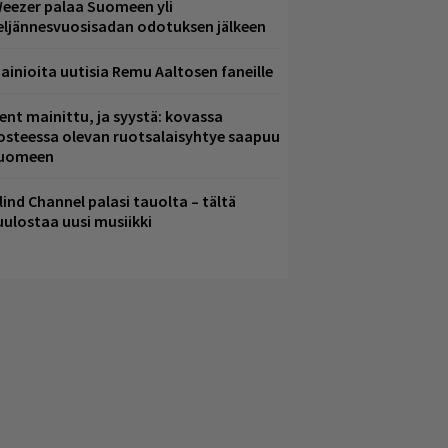
eezer palaa Suomeen yli
eljännesvuosisadan odotuksen jälkeen
ainioita uutisia Remu Aaltosen faneille
ent mainittu, ja syystä: kovassa
osteessa olevan ruotsalaisyhtye saapuu
uomeen
lind Channel palasi tauolta – tältä
uulostaa uusi musiikki