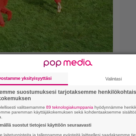
lainen kulttibändi 1990-
a palaa huomenna
vostamme yksityisyyttäsi
Valintasi
keikan ajaksi
semme suostumuksesi tarjotaksemme henkilökohtai
ökokemuksen
lellisesti valitsemamme
89 teknologiakumppania
hyödynnämme henkilö
semme paremman käyttäjäkokemuksen sekä kohdentaaksemme sisältöä
a.
ällä suostut tietojesi käyttöön seuraavasti
laitetunnisteita ja tallennamme evästeitä laitteellesi saadaksemme tie