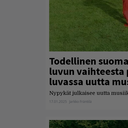
Todellinen suoma
luvun vaihteesta p
luvassa uutta mu
Nypykät julkaisee uutta musii
17.01.2025
Jarkko Fräntilä