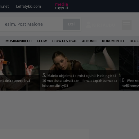
i.net
Leffatykki.com
Etsi
KIRJAUDU
O
MUSIIKKIVIDEOT
FLOW
FLOW FESTIVAL
ALBUMIT
DOKUMENTIT
BLOC
5.
Mainio ohjelmatoimisto juhlii Helsingissä
6.
ntaina superpäivä –
10-vuotista taivaltaan – ilmaistapahtumassa
Weezer
loistoesiintyjät
neljännes