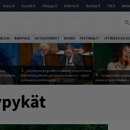
Voice.fi
Soundi.fi
Pelaaja.fi
Inferno.fi
Rumba.fi
Tilt.fi
Metel
TELUT
ARVIOT
LIVE
KOLUMNIT
PODCAST
ABLOGI
BABYFACE
UUTUUSVIDEOT
BIZNES
FESTIVAALIT
JYTÄKESÄ GO G
3.
tuma
Laittomasta graffitista kiinni jäänyt Paavo
4.
uista myös
Arhinmäki jälleen spraypullo kädessä – näitä
Tampereella sunnu
puolueita ei kiinnosta
nämä artistit mukana
ypykät