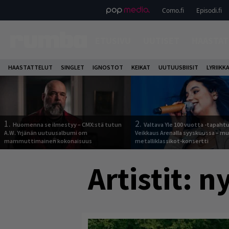
Como.fi
Episodi.fi
ETUSIVU
UUTISET
HAASTAT
HAASTATTELUT
SINGLET
IGNOSTOT
KEIKAT
UUTUUSBIISIT
LYRIIKK
1.
2.
Huomenna se ilmestyy – CMX:stä tutun
Valtava Yle 100 vuotta -tapah
A.W. Yrjänän uutuusalbumi om
Veikkaus Arenalla syyskuussa – m
mammuttimainen kokonaisuus
metalliklassikot-konsertti
Artistit:
n