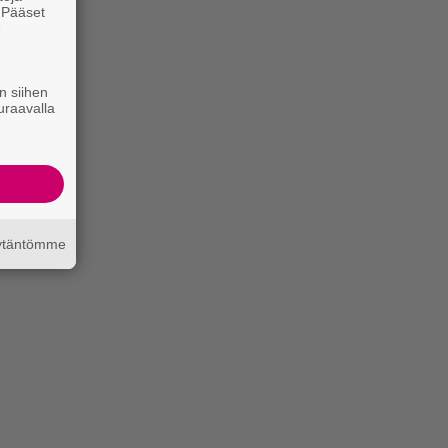
. Pääset
e
n siihen
uraavalla
äytäntömme