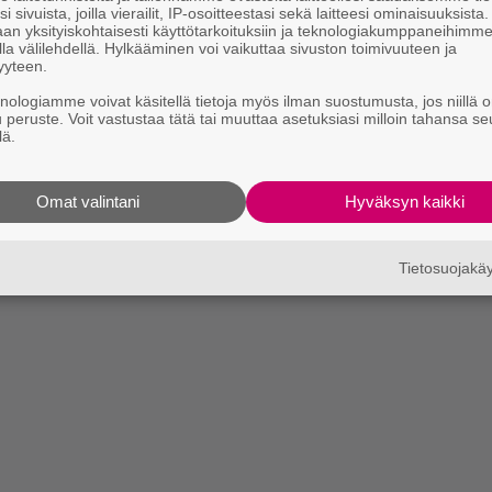
i sivuista, joilla vierailit, IP-osoitteestasi sekä laitteesi ominaisuuksista
an yksityiskohtaisesti käyttötarkoituksiin ja teknologiakumppaneihimm
la välilehdellä. Hylkääminen voi vaikuttaa sivuston toimivuuteen ja
yyteen.
knologiamme voivat käsitellä tietoja myös ilman suostumusta, jos niillä o
u peruste. Voit vastustaa tätä tai muuttaa asetuksiasi milloin tahansa se
lä.
Omat valintani
Hyväksyn kaikki
Tietosuojak