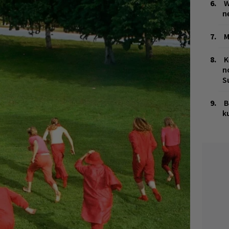
W
n
M
K
n
S
B
k