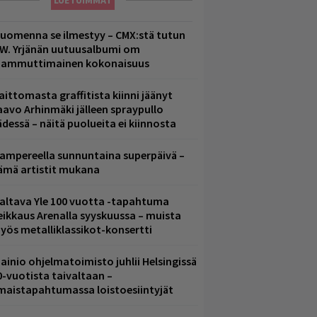
LUETUIMMAT
uomenna se ilmestyy – CMX:stä tutun
.W. Yrjänän uutuusalbumi om
ammuttimainen kokonaisuus
aittomasta graffitista kiinni jäänyt
aavo Arhinmäki jälleen spraypullo
ädessä – näitä puolueita ei kiinnosta
ampereella sunnuntaina superpäivä –
ämä artistit mukana
altava Yle 100 vuotta -tapahtuma
eikkaus Arenalla syyskuussa – muista
yös metalliklassikot-konsertti
ainio ohjelmatoimisto juhlii Helsingissä
0-vuotista taivaltaan –
lmaistapahtumassa loistoesiintyjät