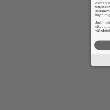
esimerkiks
tutustuma
seuraaval
käytettäv
Jotkin te
oikeutett
välilehdel