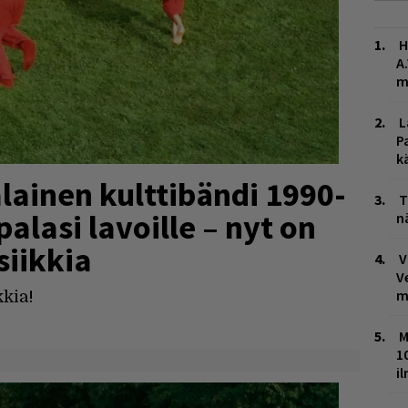
H
A
m
L
P
k
lainen kulttibändi 1990-
T
alasi lavoille – nyt on
n
siikkia
V
V
m
kkia!
M
1
i