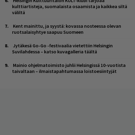
Helsingin Kulttuuritalon KULT-klubi tarjoaa
kulttiartisteja, suomalaista osaamista ja kaikkea siltä
väliltä
Kent mainittu, ja syystä: kovassa nosteessa olevan
ruotsalaisyhtye saapuu Suomeen
Jytäkesä Go-Go -festivaalia vietettiin Helsingin
Suvilahdessa – katso kuvagalleria täältä
Mainio ohjelmatoimisto juhlii Helsingissä 10-vuotista
taivaltaan – ilmaistapahtumassa loistoesiintyjät