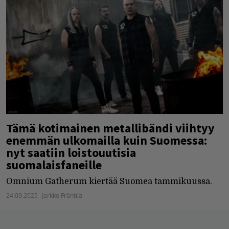
Tämä kotimainen metallibändi viihtyy
enemmän ulkomailla kuin Suomessa:
nyt saatiin loistouutisia
suomalaisfaneille
Omnium Gatherum kiertää Suomea tammikuussa.
24.09.2025
Jarkko Fräntilä