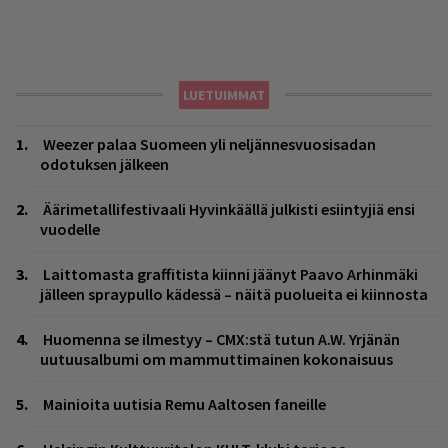
LUETUIMMAT
Weezer palaa Suomeen yli neljännesvuosisadan
odotuksen jälkeen
Äärimetallifestivaali Hyvinkäällä julkisti esiintyjiä ensi
vuodelle
Laittomasta graffitista kiinni jäänyt Paavo Arhinmäki
jälleen spraypullo kädessä – näitä puolueita ei kiinnosta
Huomenna se ilmestyy – CMX:stä tutun A.W. Yrjänän
uutuusalbumi om mammuttimainen kokonaisuus
Mainioita uutisia Remu Aaltosen faneille