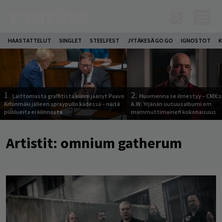
HAASTATTELUT
SINGLET
STEELFEST
JYTÄKESÄ GO GO
IGNOSTOT
K
1.
2.
Laittomasta graffitista kiinni jäänyt Paavo
Huomenna se ilmestyy – CMX:s
Arhinmäki jälleen spraypullo kädessä – näitä
A.W. Yrjänän uutuusalbumi om
puolueita ei kiinnosta
mammuttimainen kokonaisuus
Artistit:
omnium gatherum