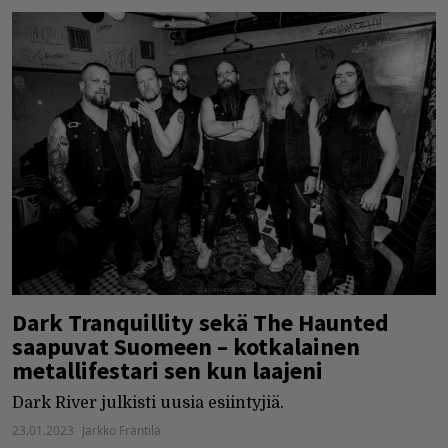
Dark Tranquillity sekä The Haunted
saapuvat Suomeen – kotkalainen
metallifestari sen kun laajeni
Dark River julkisti uusia esiintyjiä.
23.01.2023
Jarkko Fräntilä