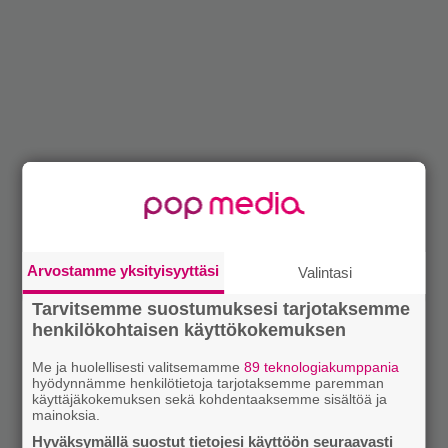
Arvostamme yksityisyyttäsi
Valintasi
Tarvitsemme suostumuksesi tarjotaksemme
henkilökohtaisen käyttökokemuksen
Me ja huolellisesti valitsemamme
89 teknologiakumppania
hyödynnämme henkilötietoja tarjotaksemme paremman
käyttäjäkokemuksen sekä kohdentaaksemme sisältöä ja
mainoksia.
Hyväksymällä suostut tietojesi käyttöön seuraavasti