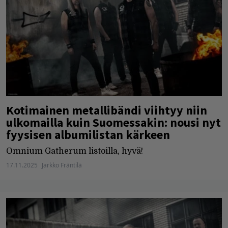
Kotimainen metallibändi viihtyy niin
ulkomailla kuin Suomessakin: nousi nyt
fyysisen albumilistan kärkeen
Omnium Gatherum listoilla, hyvä!
17.11.2025
Jarkko Fräntilä