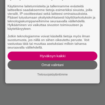
Käytämme laitetunnisteita ja tallennamme evästeitä
laitteellesi saadaksemme tietoja esimerkiksi sivuista, joilla
vierailit, IP-osoitteestasi sekä laitteesi ominaisuuksista.
Pääset tutustumaan yksityiskohtaisesti käyttötarkoituksiin ja
teknologiakumppaneihimme seuraavalla välilehdellä.
Hylkääminen voi vaikuttaa sivuston toimivuuteen ja
käytettävyyteen.
Jotkin teknologiamme voivat käsitellä tietoja myös ilman
suostumusta, jos niillä on siihen oikeutettu peruste. Voit
vastustaa tätä tai muuttaa asetuksiasi milloin tahansa
seuraavalla välilehdellä.
Hyväksyn kaikki
Omat valintani
Tietosuojakäytäntömme