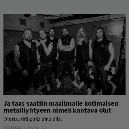
Ja taas saatiin maailmalle kotimaisen
metalliyhtyeen nimeä kantava olut
Olutta, sitä pitää aina olla.
09.08.2022
Jarkko Fräntilä