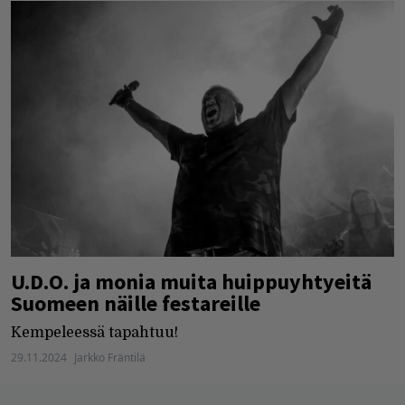
U.D.O. ja monia muita huippuyhtyeitä
Suomeen näille festareille
Kempeleessä tapahtuu!
29.11.2024
Jarkko Fräntilä