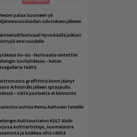
LUETUIMMAT
eezer palaa Suomeen yli
eljännesvuosisadan odotuksen jälkeen
ärimetallifestivaali Hyvinkäällä julkisti
iintyjiä ensi vuodelle
ytäkesä Go-Go -festivaalia vietettiin
elsingin Suvilahdessa – katso
uvagalleria täältä
aittomasta graffitista kiinni jäänyt
aavo Arhinmäki jälleen spraypullo
ädessä – näitä puolueita ei kiinnosta
ainioita uutisia Remu Aaltosen faneille
elsingin Kulttuuritalon KULT-klubi
arjoaa kulttiartisteja, suomalaista
saamista ja kaikkea siltä väliltä