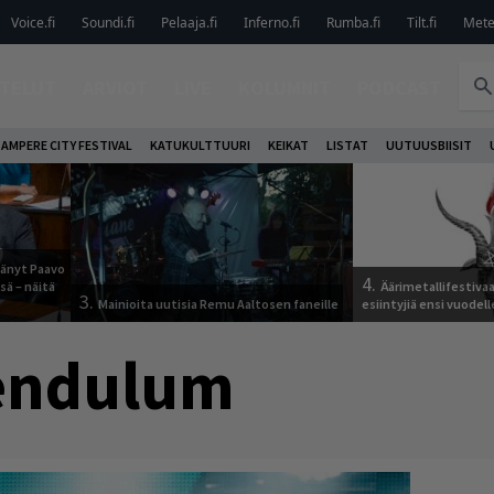
Voice.fi
Soundi.fi
Pelaaja.fi
Inferno.fi
Rumba.fi
Tilt.fi
Metel
TELUT
ARVIOT
LIVE
KOLUMNIT
PODCAST
AMPERE CITY FESTIVAL
KATUKULTTUURI
KEIKAT
LISTAT
UUTUUSBIISIT
jäänyt Paavo
4.
sä – näitä
Äärimetallifestivaal
3.
Mainioita uutisia Remu Aaltosen faneille
esiintyjiä ensi vuodell
endulum