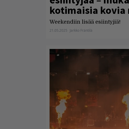
kotimaisia kovia
Weekendiin lisää esiintyjiä!
21.05.2025
Jarkko Fräntilä