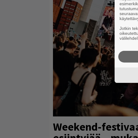
esimerkiks
tutustuma
seuraaval
käytettäv
Jotkin te
oikeutett
välilehdel
Weekend-festivaali
esiintyjää – muka