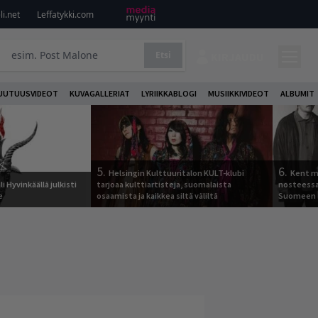
i.net
Leffatykki.com
Etsi
KIRJAUDU
UUTUUSVIDEOT
KUVAGALLERIAT
LYRIIKKABLOGI
MUSIIKKIVIDEOT
ALBUMIT
5.
6.
Helsingin Kulttuuritalon KULT-klubi
Kent ma
i Hyvinkäällä julkisti
tarjoaa kulttiartisteja, suomalaista
nosteessa
e
osaamista ja kaikkea siltä väliltä
Suomeen