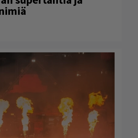
 nimiä