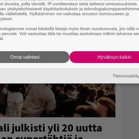
i sivuista, joilla vierailit, IP-osoitteestasi sekä laitteesi ominaisuuksista
an yksityiskohtaisesti käyttötarkoituksiin ja teknologiakumppaneihimm
la välilehdellä. Hylkääminen voi vaikuttaa sivuston toimivuuteen ja
yyteen.
knologiamme voivat käsitellä tietoja myös ilman suostumusta, jos niillä o
u peruste. Voit vastustaa tätä tai muuttaa asetuksiasi milloin tahansa se
lä.
Omat valintani
Hyväksyn kaikki
Tietosuojak
 julkisti yli 20 uutta
an supertähtiä ja