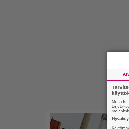
Ar
Tarvit
käytt
Me ja huo
tarjotak
mainoksi
Hyväksym
Käytämme 