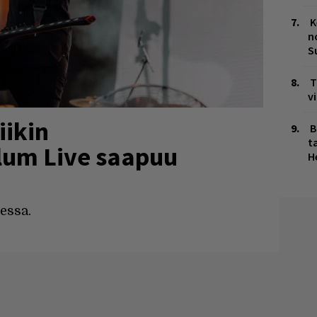
K
n
S
T
v
iikin
B
ta
ulum Live saapuu
H
essa.