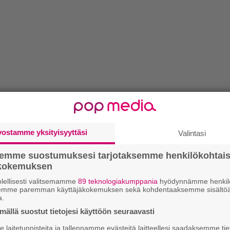
vostamme yksityisyyttäsi
Valintasi
semme suostumuksesi tarjotaksemme henkilökohtai
ökokemuksen
lellisesti valitsemamme
89 teknologiakumppania
hyödynnämme henkilö
semme paremman käyttäjäkokemuksen sekä kohdentaaksemme sisältöä
a.
ällä suostut tietojesi käyttöön seuraavasti
laitetunnisteita ja tallennamme evästeitä laitteellesi saadaksemme tie