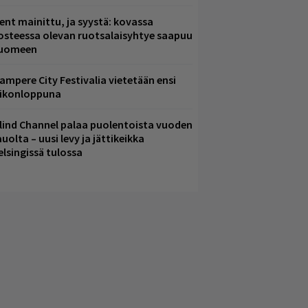
ent mainittu, ja syystä: kovassa
osteessa olevan ruotsalaisyhtye saapuu
uomeen
ampere City Festivalia vietetään ensi
iikonloppuna
lind Channel palaa puolentoista vuoden
uolta – uusi levy ja jättikeikka
elsingissä tulossa