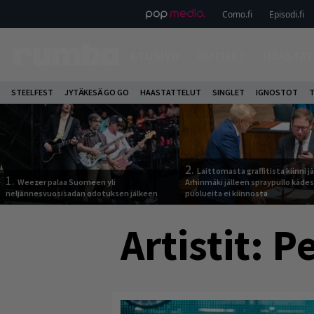
Como.fi
Episodi.fi
ETUSIVU
UUTISET
HAASTAT
STEELFEST
JYTÄKESÄ GO GO
HAASTATTELUT
SINGLET
IGNOSTOT
T
2.
Laittomasta graffitista kiinni 
1.
Weezer palaa Suomeen yli
Arhinmäki jälleen spraypullo kädes
neljännesvuosisadan odotuksen jälkeen
puolueita ei kiinnosta
Artistit:
P