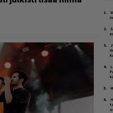
W
n
Ä
es
J
H
k
L
P
k
M
H
t
o