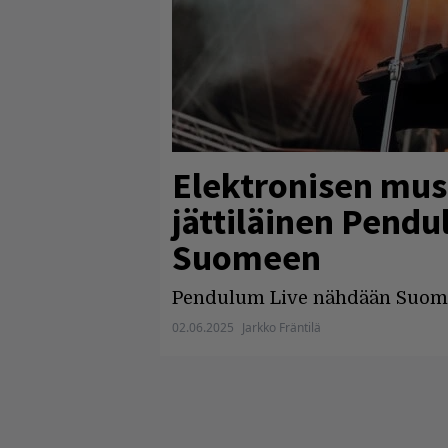
Elektronisen mus
jättiläinen Pend
Suomeen
Pendulum Live nähdään Suom
02.06.2025
Jarkko Fräntilä