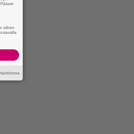
. Pääset
e
n siihen
uraavalla
äytäntömme