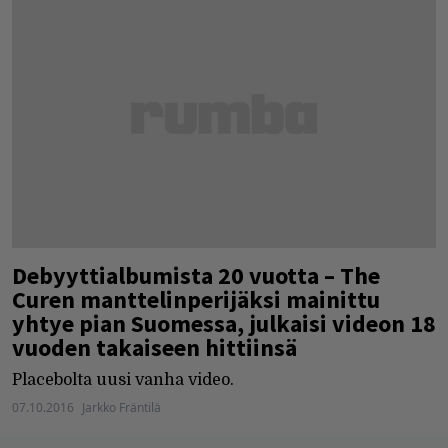
Debyyttialbumista 20 vuotta – The
Curen manttelinperijäksi mainittu
yhtye pian Suomessa, julkaisi videon 18
vuoden takaiseen hittiinsä
Placebolta uusi vanha video.
07.10.2016
Jarkko Fräntilä