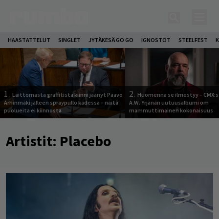
HAASTATTELUT
SINGLET
JYTÄKESÄ GO GO
IGNOSTOT
STEELFEST
K
1.
2.
Laittomasta graffitista kiinni jäänyt Paavo
Huomenna se ilmestyy – CMX:s
Arhinmäki jälleen spraypullo kädessä – näitä
A.W. Yrjänän uutuusalbumi om
puolueita ei kiinnosta
mammuttimainen kokonaisuus
Artistit:
Placebo