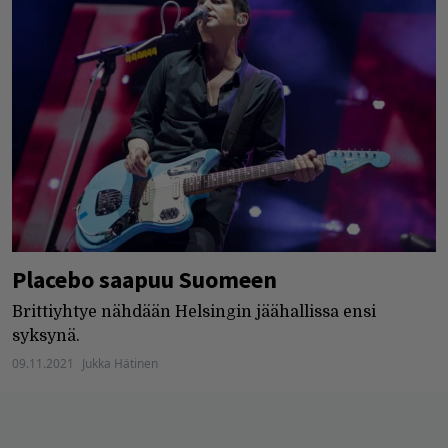
Placebo saapuu Suomeen
Brittiyhtye nähdään Helsingin jäähallissa ensi
syksynä.
09.11.2021
Jukka Hätinen