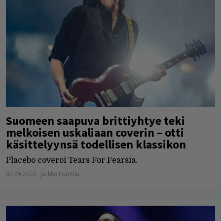
Suomeen saapuva brittiyhtye teki
melkoisen uskaliaan coverin – otti
käsittelyynsä todellisen klassikon
Placebo coveroi Tears For Fearsia.
07.09.2022
Jarkko Fräntilä