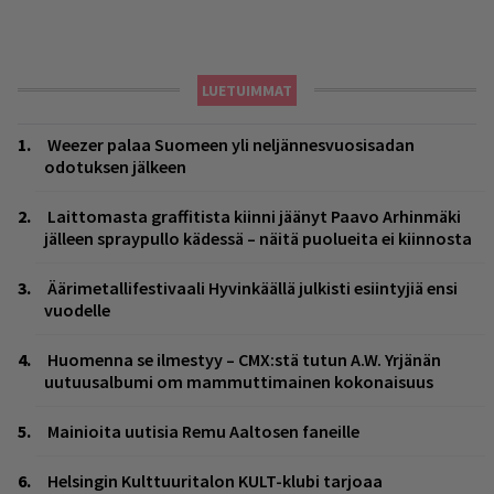
LUETUIMMAT
Weezer palaa Suomeen yli neljännesvuosisadan
odotuksen jälkeen
Laittomasta graffitista kiinni jäänyt Paavo Arhinmäki
jälleen spraypullo kädessä – näitä puolueita ei kiinnosta
Äärimetallifestivaali Hyvinkäällä julkisti esiintyjiä ensi
vuodelle
Huomenna se ilmestyy – CMX:stä tutun A.W. Yrjänän
uutuusalbumi om mammuttimainen kokonaisuus
Mainioita uutisia Remu Aaltosen faneille
Helsingin Kulttuuritalon KULT-klubi tarjoaa