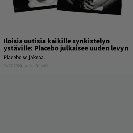
Iloisia uutisia kaikille synkistelyn
ystäville: Placebo julkaisee uuden levyn
Placebo se jaksaa.
04.02.2020
Jarkko Fräntilä