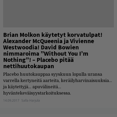
Brian Molkon käytetyt korvatulpat!
Alexander McQueenia ja Vivienne
Westwoodia! David Bowien
nimmaroima ”Without You I’m
Nothing”! – Placebo pitää
nettihuutokaupan
Placebo huutokauppaa syyskuun lopulla uransa
varrella kertyneitä aarteita, keräilyharvinaisuuksia...
ja käytettyjä... apuvälineitä...
hyväntekeväisyystarkoituksessa.
14.09.2017
Salla Harjula