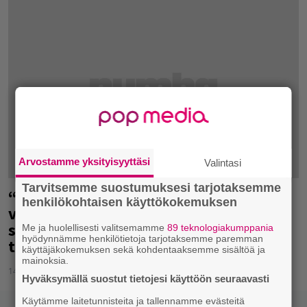
Arvostamme yksityisyyttäsi
Valintasi
Tarvitsemme suostumuksesi tarjotaksemme
“Soitamme biisejä, joista olen
henkilökohtaisen käyttökokemuksen
vannonnut ettemme enää koskaan
soittaisi” – Placebo juhlii 20-vuotista
Me ja huolellisesti valitsemamme
89 teknologiakumppania
hyödynnämme henkilötietoja tarjotaksemme paremman
taivaltaan Helsingissä
käyttäjäkokemuksen sekä kohdentaaksemme sisältöä ja
mainoksia.
14.03.2016
Hyväksymällä suostut tietojesi käyttöön seuraavasti
Käytämme laitetunnisteita ja tallennamme evästeitä