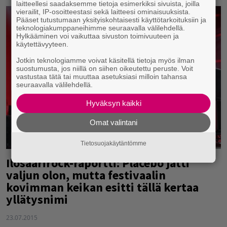
laitteellesi saadaksemme tietoja esimerkiksi sivuista, joilla
vierailit, IP-osoitteestasi sekä laitteesi ominaisuuksista.
Pääset tutustumaan yksityiskohtaisesti käyttötarkoituksiin ja
teknologiakumppaneihimme seuraavalla välilehdellä.
Hylkääminen voi vaikuttaa sivuston toimivuuteen ja
käytettävyyteen.
Jotkin teknologiamme voivat käsitellä tietoja myös ilman
suostumusta, jos niillä on siihen oikeutettu peruste. Voit
vastustaa tätä tai muuttaa asetuksiasi milloin tahansa
seuraavalla välilehdellä.
Hyväksyn kaikki
Omat valintani
Tietosuojakäytäntömme
Ilosaarirock-raportti: Placebo jätti
valjun olon, mutta festivaalin
kovimman keikan esitti tällä kertaa
yllätysnimi
23.07.2015