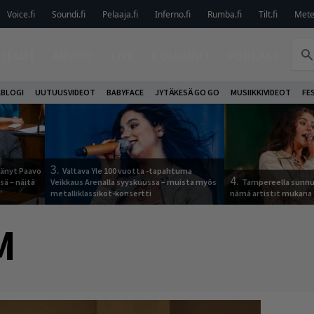
Voice.fi
Soundi.fi
Pelaaja.fi
Inferno.fi
Rumba.fi
Tilt.fi
Metel
TELUT
ARVIOT
LIVE
KOLUMNIT
PODCAST
ABLOGI
UUTUUSVIDEOT
BABYFACE
JYTÄKESÄ GO GO
MUSIIKKIVIDEOT
FE
3.
jäänyt Paavo
Valtava Yle 100 vuotta -tapahtuma
4.
sä – näitä
Veikkaus Arenalla syyskuussa – muista myös
Tampereella sunnu
metalliklassikot-konsertti
nämä artistit mukana
M