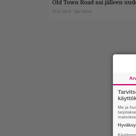
Old Town Road sai jälleen uud
25.07.2019
Vilja Vainio
Ar
Tarvit
käytt
Me ja huo
tarjotak
mainoksi
Hyväksym
Käytämme 