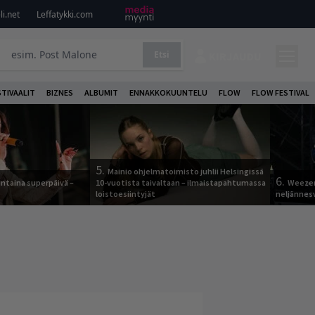
i.net
Leffatykki.com
Etsi
KIRJAUDU
STIVAALIT
BIZNES
ALBUMIT
ENNAKKOKUUNTELU
FLOW
FLOW FESTIVAL
5.
Mainio ohjelmatoimisto juhlii Helsingissä
6.
ntaina superpäivä –
10-vuotista taivaltaan – ilmaistapahtumassa
Weezer
loistoesiintyjät
neljännes