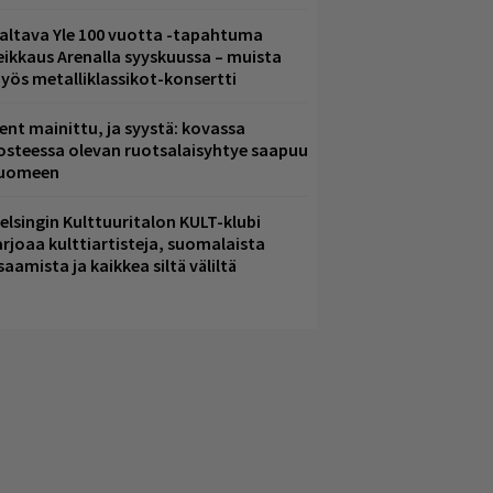
altava Yle 100 vuotta -tapahtuma
eikkaus Arenalla syyskuussa – muista
yös metalliklassikot-konsertti
ent mainittu, ja syystä: kovassa
osteessa olevan ruotsalaisyhtye saapuu
uomeen
elsingin Kulttuuritalon KULT-klubi
arjoaa kulttiartisteja, suomalaista
saamista ja kaikkea siltä väliltä