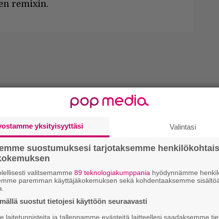
en remixin.
vostamme yksityisyyttäsi
Valintasi
semme suostumuksesi tarjotaksemme henkilökohtai
ökokemuksen
lellisesti valitsemamme
89 teknologiakumppania
hyödynnämme henkilö
semme paremman käyttäjäkokemuksen sekä kohdentaaksemme sisältöä
a.
ällä suostut tietojesi käyttöön seuraavasti
laitetunnisteita ja tallennamme evästeitä laitteellesi saadaksemme tie