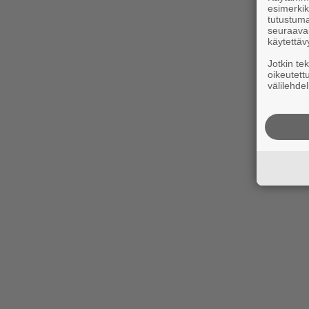
esimerkiks
tutustuma
seuraaval
käytettäv
Jotkin te
oikeutett
välilehdel