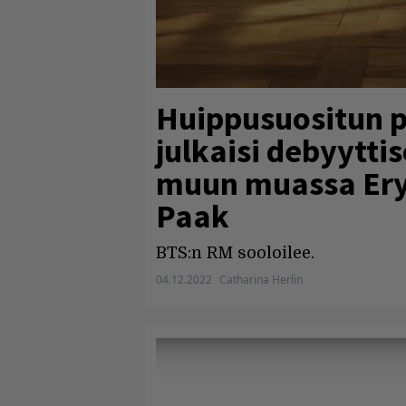
Huippusuositun 
julkaisi debyytt
muun muassa Ery
Paak
BTS:n RM sooloilee.
04.12.2022
Catharina Herlin