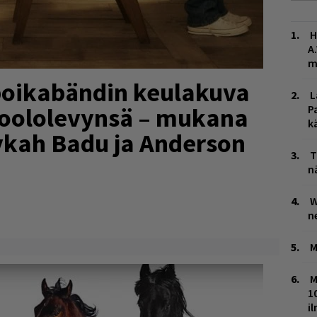
H
A
m
poikabändin keulakuva
L
isoololevynsä – mukana
P
k
kah Badu ja Anderson
T
n
W
n
M
M
1
i