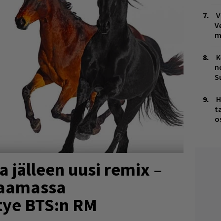
V
V
m
K
n
S
H
t
o
 jälleen uusi remix –
ttaamassa
tye BTS:n RM