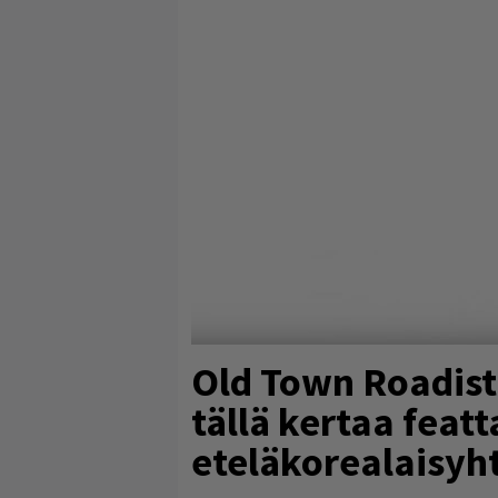
Old Town Roadista
tällä kertaa fea
eteläkorealaisyh