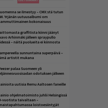
LUETUIMMAT
uomenna se ilmestyy – CMX:stä tutun
.W. Yrjänän uutuusalbumi om
ammuttimainen kokonaisuus
aittomasta graffitista kiinni jäänyt
aavo Arhinmäki jälleen spraypullo
ädessä – näitä puolueita ei kiinnosta
ampereella sunnuntaina superpäivä –
ämä artistit mukana
eezer palaa Suomeen yli
eljännesvuosisadan odotuksen jälkeen
ainioita uutisia Remu Aaltosen faneille
ainio ohjelmatoimisto juhlii Helsingissä
0-vuotista taivaltaan –
lmaistapahtumassa loistoesiintyjät