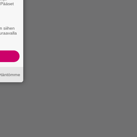
. Pääset
e
n siihen
uraavalla
äytäntömme