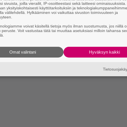
i sivuista, joilla vierailit, IP-osoitteestasi sekä laitteesi ominaisuuksista
an yksityiskohtaisesti käyttötarkoituksiin ja teknologiakumppaneihimm
la välilehdellä. Hylkääminen voi vaikuttaa sivuston toimivuuteen ja
yyteen.
knologiamme voivat käsitellä tietoja myös ilman suostumusta, jos niillä o
u peruste. Voit vastustaa tätä tai muuttaa asetuksiasi milloin tahansa se
lä.
Omat valintani
Hyväksyn kaikki
Tietosuojak