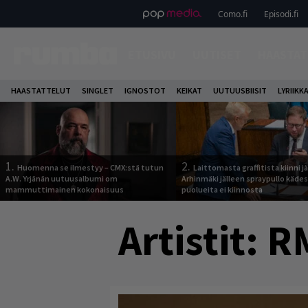
Como.fi
Episodi.fi
ETUSIVU
UUTISET
HAASTAT
HAASTATTELUT
SINGLET
IGNOSTOT
KEIKAT
UUTUUSBIISIT
LYRIIKK
1.
2.
Huomenna se ilmestyy – CMX:stä tutun
Laittomasta graffitista kiinni 
A.W. Yrjänän uutuusalbumi om
Arhinmäki jälleen spraypullo kädes
mammuttimainen kokonaisuus
puolueita ei kiinnosta
Artistit:
R