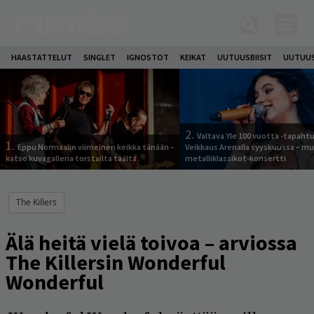
HAASTATTELUT
SINGLET
IGNOSTOT
KEIKAT
UUTUUSBIISIT
UUTUUS
2.
Valtava Yle 100 vuotta -tapah
1.
Eppu Normaalin viimeinen keikka tänään –
Veikkaus Arenalla syyskuussa – m
katso kuvagalleria torstailta täältä
metalliklassikot-konsertti
The Killers
Älä heitä vielä toivoa – arviossa
The Killersin Wonderful
Wonderful