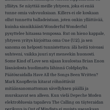
yllätys. Se näyttää meille yhtyeen, joka ei enää
tunne omia vahvuuksiaan. Killers ei ole koskaan
ollut tunnettu balladeistaan, joten onkin yllättävää,
kuinka sinnikkäästi Wonderful Wonderful
pysyttelee hitaassa tempossa. Rut on hieno kappale,
yhtyeen yritys kirjoittaa oma One (U2), ja sen
sanoma on helposti tunnistettava: älä heitä toivoasi
suhteeni, vaikka juuri nyt meneekin huonosti.
Some Kind of Love sen sijaan kuulostaa Brian Enon
läsnäolosta huolimatta lähinnä Coldplaylta.
Päätösraidalla Have All the Songs Been Written?
Mark Knopflerin kitarat röhnöttävät
mitäänsanomattoman sävellyksen päällä ja
murskaavat sen alleen. Kun vielä Depeche Moden
elektrobluesia tapaileva The Calling on täyteraidan
perikuva ja Out of Mindista ei muista useankaan