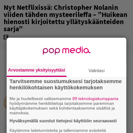
Nyt Netflixissä: Christopher Nolanin
viiden tähden mysteerileffa – ”Huikean
hienosti kirjoitettu yllätyskäänteiden
sarja”
Arvostamme yksityisyyttäsi
Valintasi
Tarvitsemme suostumuksesi tarjotaksemme
henkilökohtaisen käyttökokemuksen
Me ja huolellisesti valitsemamme
89 teknologiakumppania
hyödynnämme henkilötietoja tarjotaksemme paremman
käyttäjäkokemuksen sekä kohdentaaksemme sisältöä ja
mainoksia.
Hyväksymällä suostut tietojesi käyttöön seuraavasti
Käytämme laitetunnisteita ja tallennamme evästeitä