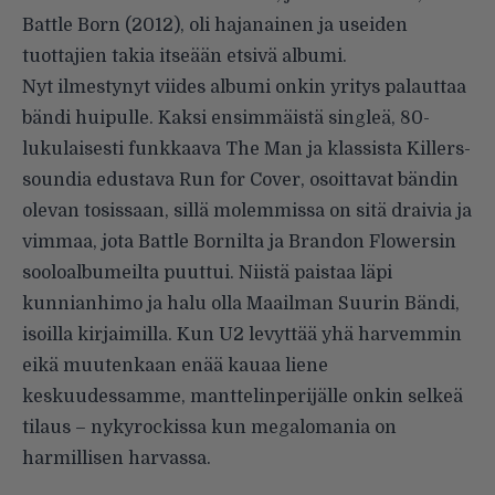
Battle Born (2012), oli hajanainen ja useiden
tuottajien takia itseään etsivä albumi.
Nyt ilmestynyt viides albumi onkin yritys palauttaa
bändi huipulle. Kaksi ensimmäistä singleä, 80-
lukulaisesti funkkaava The Man ja klassista Killers-
soundia edustava Run for Cover, osoittavat bändin
olevan tosissaan, sillä molemmissa on sitä draivia ja
vimmaa, jota Battle Bornilta ja Brandon Flowersin
sooloalbumeilta puuttui. Niistä paistaa läpi
kunnianhimo ja halu olla Maailman Suurin Bändi,
isoilla kirjaimilla. Kun U2 levyttää yhä harvemmin
eikä muutenkaan enää kauaa liene
keskuudessamme, manttelinperijälle onkin selkeä
tilaus – nykyrockissa kun ­megalomania on
harmillisen harvassa.