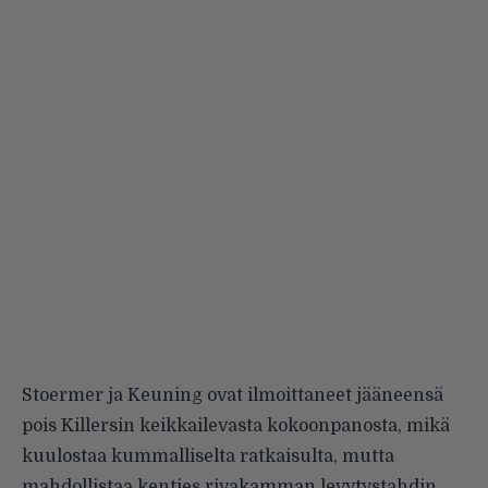
Stoermer ja Keuning ovat ilmoittaneet jääneensä
pois Killersin keikkailevasta kokoonpanosta, mikä
kuulostaa kummalliselta ratkaisulta, mutta
mahdollistaa kenties rivakamman levytystahdin