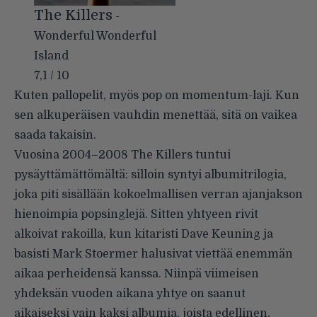
The Killers
-
Wonderful Wonderful
Island
7,1 / 10
Kuten pallopelit, myös pop on momentum-laji. Kun
sen alkuperäisen vauhdin menettää, sitä on vaikea
saada takaisin.
Vuosina 2004–2008 The Killers tuntui
pysäyttämättömältä: silloin syntyi albumitrilogia,
joka piti sisällään kokoelmallisen verran ajanjakson
hienoimpia popsinglejä. Sitten yhtyeen rivit
alkoivat rakoilla, kun kitaristi Dave Keuning ja
basisti Mark Stoermer halusivat viettää enemmän
aikaa perheidensä kanssa. Niinpä viimeisen
yhdeksän vuoden aikana yhtye on saanut
aikaiseksi vain kaksi albumia, joista edellinen,