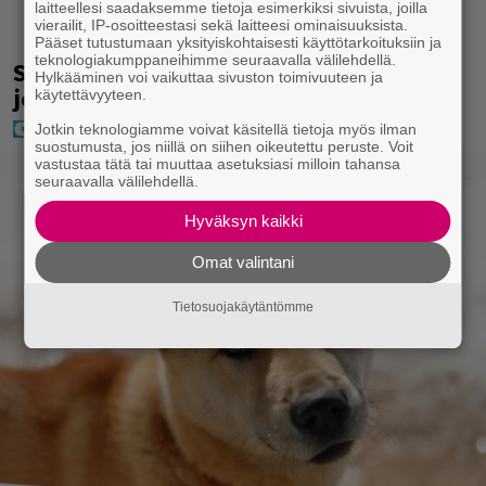
laitteellesi saadaksemme tietoja esimerkiksi sivuista, joilla
vierailit, IP-osoitteestasi sekä laitteesi ominaisuuksista.
Pääset tutustumaan yksityiskohtaisesti käyttötarkoituksiin ja
teknologiakumppaneihimme seuraavalla välilehdellä.
Seiska: Laulaja Frederik lyttäsi Eput –
Hylkääminen voi vaikuttaa sivuston toimivuuteen ja
johan oli taas kielen käyttöä
käytettävyyteen.
Jotkin teknologiamme voivat käsitellä tietoja myös ilman
suostumusta, jos niillä on siihen oikeutettu peruste. Voit
vastustaa tätä tai muuttaa asetuksiasi milloin tahansa
seuraavalla välilehdellä.
Hyväksyn kaikki
Omat valintani
Tietosuojakäytäntömme