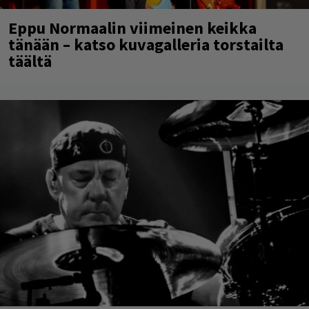
Eppu Normaalin viimeinen keikka
tänään – katso kuvagalleria torstailta
täältä