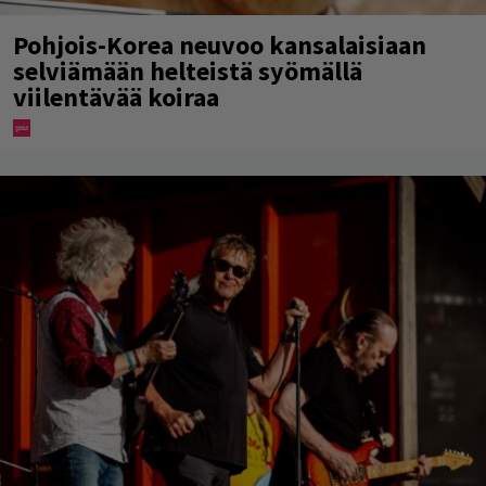
Pohjois-Korea neuvoo kansalaisiaan
selviämään helteistä syömällä
viilentävää koiraa