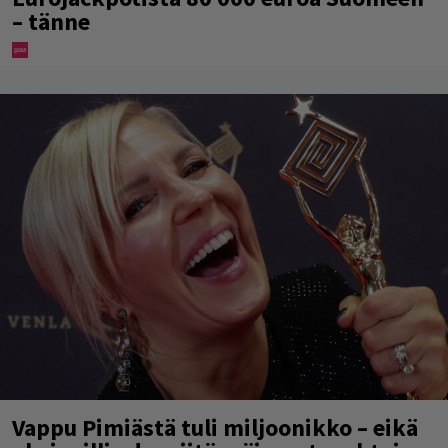
Eurojackpotista 80 000 euroa Suomeen
– tänne