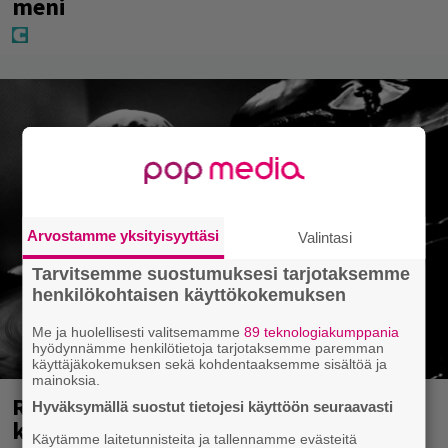
miljoonaa, ja tänne Suomen isoin voitto
meni
Arvostamme yksityisyyttäsi
Valintasi
Tarvitsemme suostumuksesi tarjotaksemme
henkilökohtaisen käyttökokemuksen
Me ja huolellisesti valitsemamme
89 teknologiakumppania
hyödynnämme henkilötietoja tarjotaksemme paremman
käyttäjäkokemuksen sekä kohdentaaksemme sisältöä ja
mainoksia.
Hyväksymällä suostut tietojesi käyttöön seuraavasti
Rushin Neail Peartista ilmestyy ensi
Käytämme laitetunnisteita ja tallennamme evästeitä