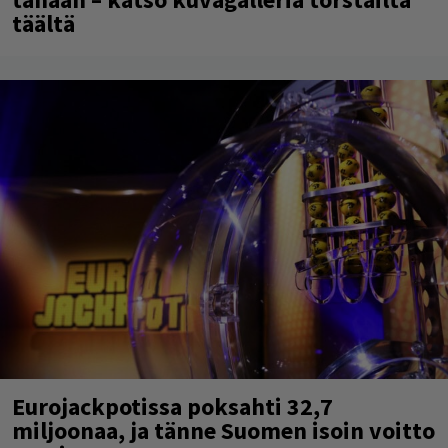
Eppu Normaalin viimeinen keikka
tänään – katso kuvagalleria torstailta
täältä
Eurojackpotissa poksahti 32,7