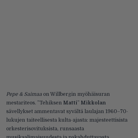
Pepe & Saimaa
on Willbergin myöhäisuran
mestariteos. ”Tehiksen
Matti
”
Mikkolan
sävellykset ammentavat syvältä laulajan 1960–70-
lukujen taiteellisesta kulta-ajasta: majesteettisista
orkesterisovituksista, runsaasta
musikaalimaisuudesta ja pakahduttavasta