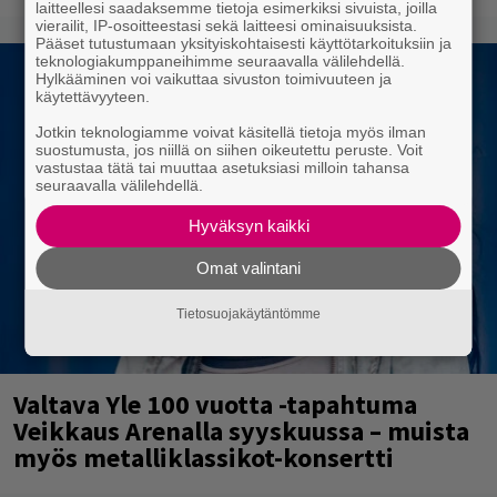
laitteellesi saadaksemme tietoja esimerkiksi sivuista, joilla
kuussa dokumentti
vierailit, IP-osoitteestasi sekä laitteesi ominaisuuksista.
Pääset tutustumaan yksityiskohtaisesti käyttötarkoituksiin ja
teknologiakumppaneihimme seuraavalla välilehdellä.
Hylkääminen voi vaikuttaa sivuston toimivuuteen ja
käytettävyyteen.
Jotkin teknologiamme voivat käsitellä tietoja myös ilman
suostumusta, jos niillä on siihen oikeutettu peruste. Voit
vastustaa tätä tai muuttaa asetuksiasi milloin tahansa
seuraavalla välilehdellä.
Hyväksyn kaikki
Omat valintani
Tietosuojakäytäntömme
Valtava Yle 100 vuotta -tapahtuma
Veikkaus Arenalla syyskuussa – muista