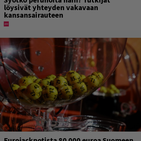
Syötkö perunoita näin? Tutkijat
löysivät yhteyden vakavaan
kansansairauteen