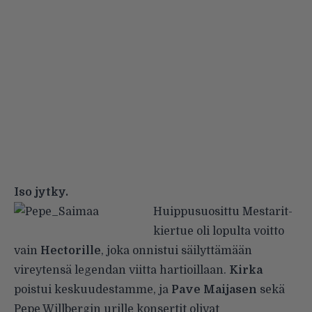
Iso jytky.
Huippusuosittu Mestarit-
kiertue oli lopulta voitto
vain
Hectorille
, joka onnistui säilyttämään
vireytensä legendan viitta hartioillaan.
Kirka
poistui keskuudestamme, ja
Pave Maijasen
sekä
Pepe Willbergin urille konsertit olivat