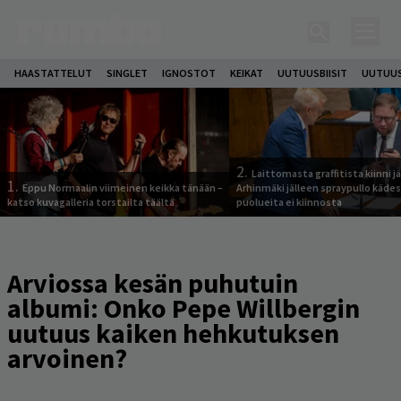
HAASTATTELUT
SINGLET
IGNOSTOT
KEIKAT
UUTUUSBIISIT
UUTUUS
2.
Laittomasta graffitista kiinni 
1.
Eppu Normaalin viimeinen keikka tänään –
Arhinmäki jälleen spraypullo kädes
katso kuvagalleria torstailta täältä
puolueita ei kiinnosta
Arviossa kesän puhutuin
albumi: Onko Pepe Willbergin
uutuus kaiken hehkutuksen
arvoinen?