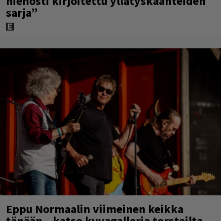
viiden tähden mysteerileffa – ”Huikean
hienosti kirjoitettu yllätyskäänteiden
sarja”