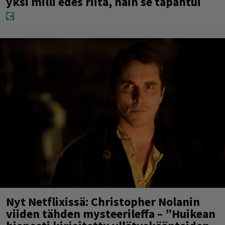
Vappu Pimiästä tuli miljoonikko – eikä
yksi milli edes riitä, näin se tapahtui
Nyt Netflixissä: Christopher Nolanin