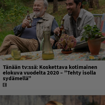
Tänään tv:ssä: Koskettava kotimainen
elokuva vuodelta 2020 – ”Tehty isolla
sydämellä”