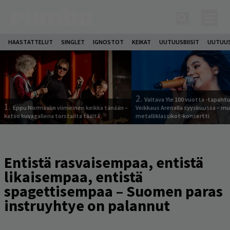
HAASTATTELUT
SINGLET
IGNOSTOT
KEIKAT
UUTUUSBIISIT
UUTUUS
2.
Valtava Yle 100 vuotta -tapah
1.
Eppu Normaalin viimeinen keikka tänään –
Veikkaus Arenalla syyskuussa – m
katso kuvagalleria torstailta täältä
metalliklassikot-konsertti
Entistä rasvaisempaa, entistä
likaisempaa, entistä
spagettisempaa – Suomen paras
instruyhtye on palannut