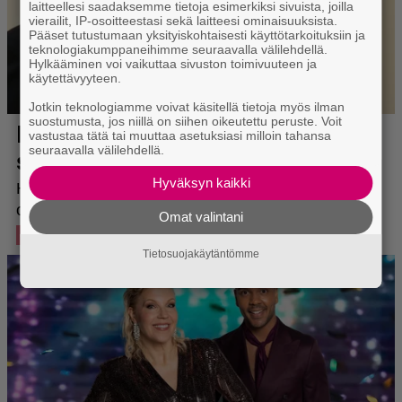
laitteellesi saadaksemme tietoja esimerkiksi sivuista, joilla
vierailit, IP-osoitteestasi sekä laitteesi ominaisuuksista.
Pääset tutustumaan yksityiskohtaisesti käyttötarkoituksiin ja
teknologiakumppaneihimme seuraavalla välilehdellä.
Hylkääminen voi vaikuttaa sivuston toimivuuteen ja
käytettävyyteen.
Jotkin teknologiamme voivat käsitellä tietoja myös ilman
suostumusta, jos niillä on siihen oikeutettu peruste. Voit
vastustaa tätä tai muuttaa asetuksiasi milloin tahansa
seuraavalla välilehdellä.
Hyväksyn kaikki
Omat valintani
Tietosuojakäytäntömme