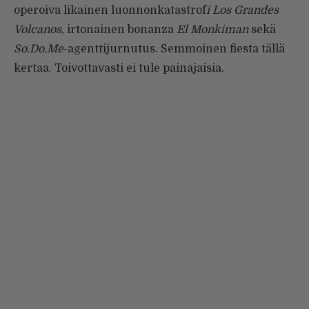
operoiva likainen luonnonkatastrof
i Los Grandes
Volcanos
, irtonainen bonanza
El Monkiman
sekä
So.Do.Me
-agenttijurnutus. Semmoinen fiesta tällä
kertaa. Toivottavasti ei tule painajaisia.