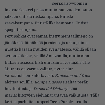
iberialaistyyppinen
instruorkesteri palaa muutaman vuoden tauon
jälkeen entistä raskaampana. Entistä
rasvaisempana. Entistä likaisempana. Entistä
spagettisempana.
Perupalikat ovat samat: instrumentaalimeno on
jämäkkää, tämäkkää ja raisua, ja urku painaa
nuottia kasaan muiden svengatessa. Välillä ollaan
actionpätkässä, välillä Amazonilla, mutta aina
tiukasti asiassa. Instrumusan arvostajalle The
Mutants on varma valinta, nyt ja aina.
Variaatiota on kiitettävästi.
Fantasma de África
aloittaa soulilla,
Rompe Huesos
sisältää peräti
hevitilutusta ja
Danza del Diablo
ylistää
mariachitorvien sieluaparantavaa vaikutusta. Tällä
kertaa parhaiten upposi Deep Purple-uruilla