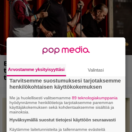
Eppu Normaalin viimeinen keikka
tänään – katso kuvagalleria torstailta
Arvostamme yksityisyyttäsi
Valintasi
täältä
Tarvitsemme suostumuksesi tarjotaksemme
henkilökohtaisen käyttökokemuksen
Me ja huolellisesti valitsemamme
89 teknologiakumppania
hyödynnämme henkilötietoja tarjotaksemme paremman
käyttäjäkokemuksen sekä kohdentaaksemme sisältöä ja
mainoksia.
Hyväksymällä suostut tietojesi käyttöön seuraavasti
Käytämme laitetunnisteita ja tallennamme evästeitä